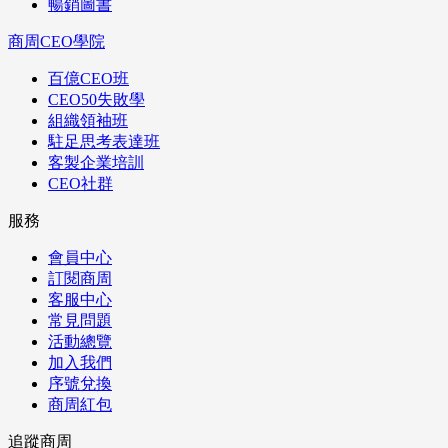
暢銷圖書
商周CEO學院
百億CEO班
CEO50失敗學
組織領袖班
駐足思考表達班
客製企業培訓
CEO社群
服務
會員中心
訂閱商周
客服中心
常見問題
活動總覽
加入我們
序號兌換
商周紅包
追蹤商周