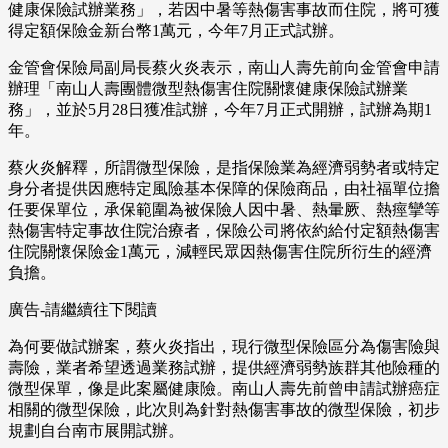
健康保險試辦業務」，若因中暑等熱傷害事故而住院，將可獲
得定額保險金新台幣1萬元，今年7月正式試辦。
金管會保險局副局長蔡火炎表示，南山人壽先前向金管會申請
辦理「南山人壽團體微型熱傷害住院關懷健康保險試辦業
務」，並於5月28日獲准試辦，今年7月正式開辦，試辦為期1
年。
蔡火炎解釋，所謂微型保險，是指保險業為經濟弱勢者或特定
身分者提供因應特定風險基本保障的保險商品，由社福單位擔
任要保單位，承保範圍為被保險人因中暑、熱暈厥、熱痙攣等
熱傷害特定事故住院治療者，保險公司將依約給付定額熱傷害
住院關懷保險金1萬元，減輕民眾因熱傷害住院所衍生的經濟
負擔。
廣告-請繼續往下閱讀
為何要做試辦案，蔡火炎指出，現行微型保險區分為傷害險與
壽險，業者希望透過業務試辦，提供經濟弱勢族群其他險種的
微型保單，像是此案屬健康險。南山人壽先前曾申請試辦癌症
相關的微型保險，此次則為針對熱傷害事故的微型保險，初步
規劃自台南市展開試辦。