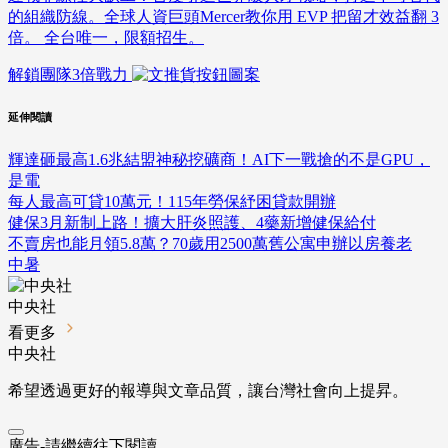
的組織防線。全球人資巨頭Mercer教你用 EVP 把留才效益翻 3
倍。 全台唯一，限額招生。
解鎖團隊3倍戰力
延伸閱讀
輝達砸最高1.6兆結盟神秘挖礦商！AI下一戰搶的不是GPU，
是電
每人最高可貸10萬元！115年勞保紓困貸款開辦
健保3月新制上路！擴大肝炎照護、4藥新增健保給付
不賣房也能月領5.8萬？70歲用2500萬舊公寓申辦以房養老
中暑
中央社
看更多
中央社
希望透過更好的報導與文章品質，讓台灣社會向上提昇。
廣告-請繼續往下閱讀