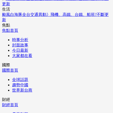
生活
颱風白海豚全台交通異動》飛機、高鐵、台鐵、船班?不斷更
新
焦點
焦點首頁
時事分析
封面故事
今日最新
大家都在看
國際
國際首頁
全球話題
趨勢中國
世界新台商
財經
財經首頁