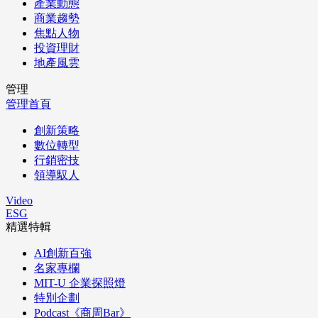
產業動態
商業趨勢
焦點人物
投資理財
地產風雲
管理
管理首頁
創新策略
數位轉型
行銷密技
領導馭人
Video
ESG
精選特輯
AI創新百強
名家專欄
MIT-U 企業探照燈
特別企劃
Podcast《商周Bar》