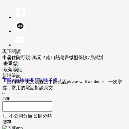
現正閱讀
中暑住院可領1萬元？南山熱傷害微型保險7月試辦
畫重點
段落筆記
新增筆記
下載App抽好禮
訂閱電子報
「請稍等」英文別直接中翻英說please wait a minute！一次掌
握，常用的電話對談英文
0
/500
不公開分類
公開分類
儲存