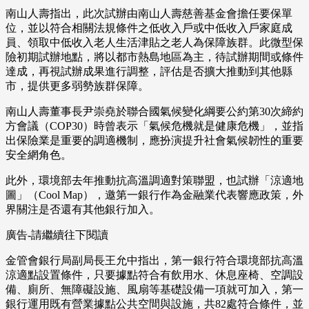
南山人壽指出，此次試辦由南山人壽慈善基金會擔任要保單
位，並以符合相關法規條件之低收入戶或中低收入戶家庭成
員、領取中低收入老人生活津貼之老人為保障族群。此微型保
險初期試辦地點，將以都市熱島地區為主，待試辦期間或條件
達成，再視試辦成果進行調整，評估是否擴大推動到其他縣
市，提供更多弱勢族群保障。
南山人壽董事長尹崇堯於聯合國氣候變化綱要公約第30次締約
方會議（COP30）時曾表示「氣候危機就是健康危機」，並指
出保險業是重要的調適機制，應扮演提升社會氣候韌性的重要
安全網角色。
此外，環境部去年推動抗高溫調適對策聯盟，也試辦「涼適地
圖」（Cool Map），邀第一銀行作為金融業代表響應政策，外
界關注是否還有其他銀行加入。
廣告-請繼續往下閱讀
金管會銀行局副局長王允中指出，第一銀行符合環境部抗高溫
涼適點設置條件，只要據點符合有飲用水、休息座椅、空調設
備、廁所、無障礙設施、風扇等基礎設備一項就可加入，第一
銀行運用既有營業據點公共空間與設施，共82處符合條件，並