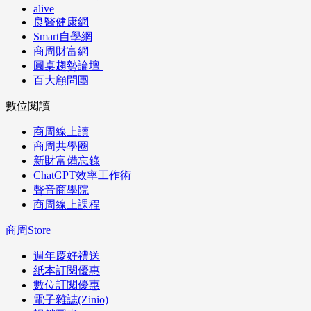
alive
良醫健康網
Smart自學網
商周財富網
圓桌趨勢論壇
百大顧問團
數位閱讀
商周線上讀
商周共學圈
新財富備忘錄
ChatGPT效率工作術
聲音商學院
商周線上課程
商周Store
週年慶好禮送
紙本訂閱優惠
數位訂閱優惠
電子雜誌(Zinio)