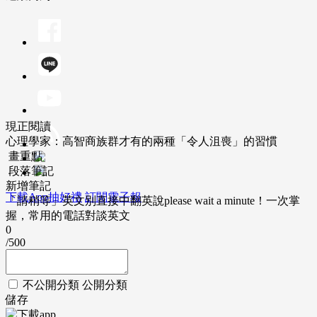
現正閱讀
心理學家：高智商族群才有的兩種「令人沮喪」的習慣
畫重點
段落筆記
新增筆記
下載App抽好禮
訂閱電子報
「請稍等」英文別直接中翻英說please wait a minute！一次掌
握，常用的電話對談英文
0
/500
不公開分類
公開分類
儲存