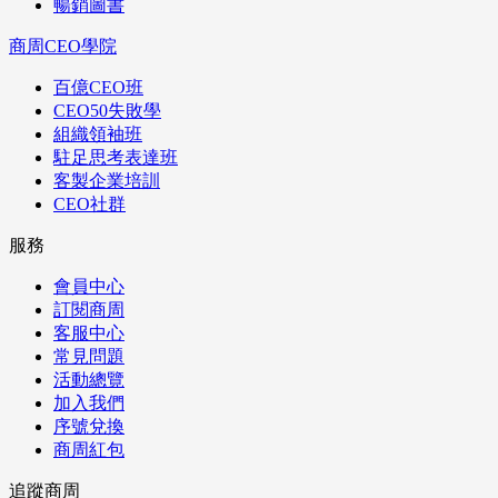
暢銷圖書
商周CEO學院
百億CEO班
CEO50失敗學
組織領袖班
駐足思考表達班
客製企業培訓
CEO社群
服務
會員中心
訂閱商周
客服中心
常見問題
活動總覽
加入我們
序號兌換
商周紅包
追蹤商周