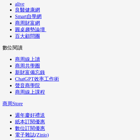
alive
良醫健康網
Smart自學網
商周財富網
圓桌趨勢論壇
百大顧問團
數位閱讀
商周線上讀
商周共學圈
新財富備忘錄
ChatGPT效率工作術
聲音商學院
商周線上課程
商周Store
週年慶好禮送
紙本訂閱優惠
數位訂閱優惠
電子雜誌(Zinio)