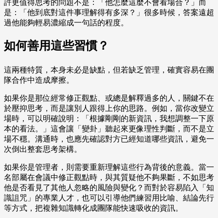
許更值得思考的問題不是：「他怎麼這麼不會看場合？」而
是：「他到底對這件事理解得有多深？」很多時候，答案遠超
過他能夠輕易濃縮成一句話的程度。
如何善用這些習慣？
這兩種特質，本身未必是缺點，但若缺乏管理，確實容易在團
隊合作中造成摩擦。
如果你是那位經常修正觀點、或總是解釋過多的人，關鍵不在
於壓抑思考，而是讓別人跟得上你的思路。例如，當你改變立
場時，可以明確說明：「根據剛剛的新資訊，我想調整一下原
本的看法。」這會讓「變卦」聽起來更像理性判斷，而不是立
場不穩。溝通時，也應先確認對方已經知道哪些資訊，避免一
次倒出整套思考架構。
如果你是管理者，則需要重新理解這些行為背後的意義。當一
名部屬在會議中修正觀點時，與其質疑他不夠果斷，不如思考
他是否看見了其他人忽略的風險與變化？而對於容易陷入「知
識詛咒」的專業人才，也可以引導他們練習用比喻、結論先行
等方式，把複雜知識轉化成團隊能快速吸收的資訊。