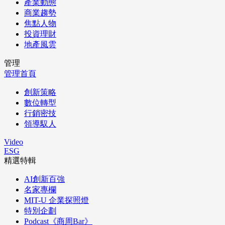
產業動態
商業趨勢
焦點人物
投資理財
地產風雲
管理
管理首頁
創新策略
數位轉型
行銷密技
領導馭人
Video
ESG
精選特輯
AI創新百強
名家專欄
MIT-U 企業探照燈
特別企劃
Podcast《商周Bar》