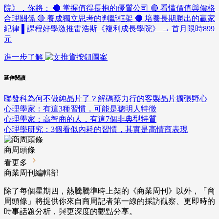
院》，你將： 🔴 掌握值得長抱的優質公司 🔴 看懂價值與價格
合理關係 🔴 養成獨立思考的判斷框架 🔴 培養長期勝出的贏家
紀律 ▌課程好學激推雷浩斯《複利成長學院》 → 首月限時899
元
進一步了解
延伸閱讀
聯發科為何不做純晶片了？解碼蔡力行的客製晶片擴張野心
心理學家：有這3種習慣，可能是聰明人特徵
心理學家：高智商的人，有這7個非典型特質
心理學研究：3個看似內耗的習慣，其實是高情商表現
商周頭條
看更多
商業周刊編輯部
除了每個星期四，熱騰騰準時上架的《商業周刊》以外，「商
周頭條」將提供你來自商周記者第一線的採訪觀察、
更即時的
時事話題分析，與更深度的觀點分享。