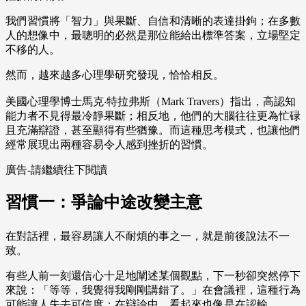
我們習慣將「智力」與果斷、自信和清晰的表達掛鉤；在多數
人的想像中，最聰明的必然是那位能給出標準答案，立場堅定
不移的人。
然而，越來越多心理學研究發現，恰恰相反。
美國心理學博士馬克‧特拉弗斯（Mark Travers）指出，高認知
能力者不見得最冷靜果斷；相反地，他們的大腦往往更為忙碌
且充滿辯證，甚至顯得有些猶豫。而這種思考模式，也讓他們
經常展現出兩種容易令人感到挫折的習慣。
廣告-請繼續往下閱讀
習慣一：爭論中途改變主意
在對話裡，最容易讓人不耐煩的事之一，就是前後說法不一
致。
有些人前一刻還信心十足地闡述某個觀點，下一秒卻突然停下
來說：「等等，我覺得我剛剛講錯了。」在會議裡，這種行為
可能讓人失去可信度；在辯論中，看起來也像是在認輸。