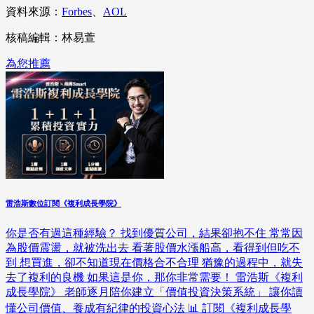
資料來源：
Forbes
、
AOL
核稿編輯：林易萱
為您推薦
雷浩斯數位訂閱《複利成長學院》
你是否有過這種經驗？ 找到優質公司，結果卻抱不住 常常因
為股價震盪，就被洗出去 看著股價水漲船高，看得到但吃不
到 想買進，卻不知道現在價格合不合理 猶豫的過程中，就失
去了複利的良機 如果這是你，那你非常需要！ 雷浩斯《複利
成長學院》 老師逐月陪你建立「價值投資決策系統」 讓你讀
懂公司價值、養成有紀律的投資心法 📊 訂閱《複利成長學