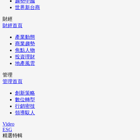
趨勢中國
世界新台商
財經
財經首頁
產業動態
商業趨勢
焦點人物
投資理財
地產風雲
管理
管理首頁
創新策略
數位轉型
行銷密技
領導馭人
Video
ESG
精選特輯