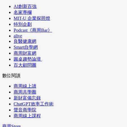
AI創新百強
名家專欄
MIT-U 企業探照燈
特別企劃
Podcast《商周Bar》
alive
良醫健康網
Smart自學網
商周財富網
圓桌趨勢論壇
百大顧問團
數位閱讀
商周線上讀
商周共學圈
新財富備忘錄
ChatGPT效率工作術
聲音商學院
商周線上課程
商周Store