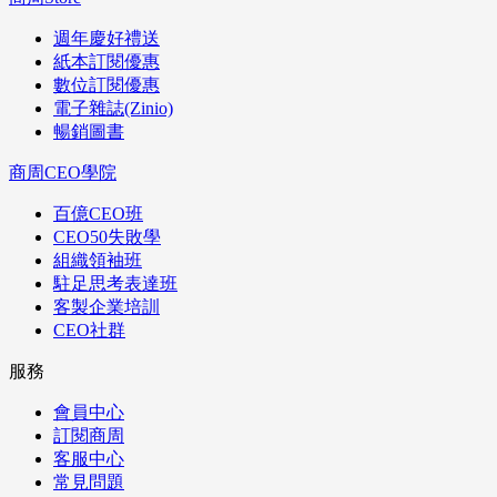
週年慶好禮送
紙本訂閱優惠
數位訂閱優惠
電子雜誌(Zinio)
暢銷圖書
商周CEO學院
百億CEO班
CEO50失敗學
組織領袖班
駐足思考表達班
客製企業培訓
CEO社群
服務
會員中心
訂閱商周
客服中心
常見問題