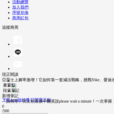
活動總覽
加入我們
序號兌換
商周紅包
追蹤商周
現正閱讀
亞瑟士上腳率激增！它如何靠一套減法戰略，挑戰Nike、愛迪
畫重點
段落筆記
新增筆記
下載App抽好禮
訂閱電子報
「請稍等」英文別直接中翻英說please wait a minute！一
0
/500