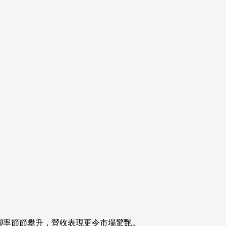
腳率節節攀升，營收表現更令市場驚艷。