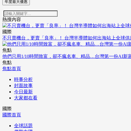
年度最大優惠
熱搜內容
國際
不只賣機台，更賣「良率」！ 台灣半導體如何出海站上全球供
焦點
他們只用1/10時間致富，卻不瘋名車、精品…台灣第一份AI新
焦點
焦點首頁
時事分析
封面故事
今日最新
大家都在看
國際
國際首頁
全球話題