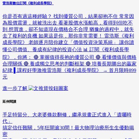
雷浩斯數位訂閱《複利成長學院》
你是否有過這種經驗？ 找到優質公司，結果卻抱不住 常常因
為股價震盪，就被洗出去 看著股價水漲船高，看得到但吃不
到 想買進，卻不知道現在價格合不合理 猶豫的過程中，就失
去了複利的良機 如果這是你，那你非常需要！ 雷浩斯《複利
成長學院》 老師逐月陪你建立「價值投資決策系統」 讓你讀
懂公司價值、養成有紀律的投資心法 📊 訂閱《複利成長學
院》，你將： 🔴 掌握值得長抱的優質公司 🔴 看懂價值與價格
合理關係 🔴 養成獨立思考的判斷框架 🔴 培養長期勝出的贏家
紀律 ▌課程好學激推雷浩斯《複利成長學院》 → 首月限時899
元
進一步了解
延伸閱讀
手足特留分、大老婆條款翻修，繼承規畫正式進入「遺囑時
代」
搞定信任難關，5年狂開逾30間！最大物理治療所生生優動揭
密