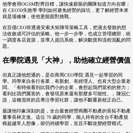
他學會用OGSM對齊目標，讓快速膨脹的團隊知道方向在哪；
在 CEO50失敗學 學到如何避免經營的踩坑，更了解經營本來
就是場修煉，使他更能面對挑戰。
在百億CEO班透過安索夫矩陣等策略工具，把過去發散的想
法收斂成可評估的策略。他一步一步學，也成立管理總部，統
一調度各店資源，並導入資訊系統，解決斷貨和流程混亂的問
題。
在學院遇見「大神」，助他確立經營價值
但真正讓他想通的，是在商周CEO學院 遇見一起學習的同
學。同學來自各行各業，有新創、有經理人、也有大型企業老
闆。「有時候看到比我們小的企業，會想起我們當初的努力；
看到比我們厲害的，會發現原來還有那麼多可能性。」陳冠仁
說，這種混班的且專注學習社群，讓他不斷重新校正自己。
最讓他印象深刻的是，全台最會經營商圈不動產的長拓不動產
董事長林文進。這位 70 歲的同學，個人持有的全台不動產規
模超越常人想像，卻仍持續學習，並且不斷改變經營模式。