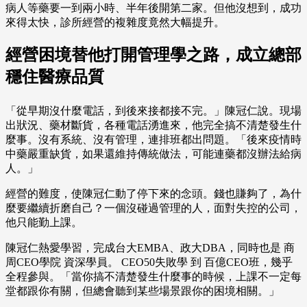
病人等藥要一到兩小時、半年後開第二家。但他沒想到，成功
來得太快，診所經營的複雜度竟然大幅提升。
經營困境替他打開管理學之路，成立總部
穩住醫療品質
「從早期沒什麼電話，到後來接都接不完。」陳冠仁說。現場
出狀況、藥材斷貨，各種電話湧進來，他完全搞不清楚發生什
麼事。沒有系統、沒有管理，連排班都出問題。「後來疫情時
中藥嚴重缺貨，如果還維持傳統做法，可能連藥都沒辦法給病
人。」
經營的難度，使陳冠仁動了停下來的念頭。錢也賺夠了，為什
麼要繼續折磨自己？一個沒碰過管理的人，面對失控的公司，
他只能勤上課。
陳冠仁熱愛學習，完成台大EMBA、政大DBA，同時也是 商
周CEO學院 資深學員。 CEO50失敗學 到 百億CEO班，幾乎
全程參與。「當你搞不清楚發生什麼事的時候，上課不一定每
堂都跟你有關，但總會聽到某些場景跟你的困境相關。」