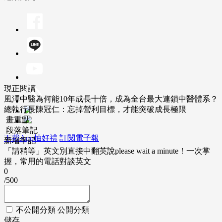
現正閱讀
風澤中醫為何能10年成長十倍，成為全台最大連鎖中醫體系？
總執行長陳冠仁：忘掉營利目標，才能突破成長極限
畫重點
段落筆記
下載App抽好禮
訂閱電子報
新增筆記
「請稍等」英文別直接中翻英說please wait a minute！一次掌
握，常用的電話對談英文
0
/500
不公開分類
公開分類
儲存