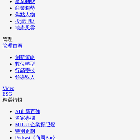
產業動態
商業趨勢
焦點人物
投資理財
地產風雲
管理
管理首頁
創新策略
數位轉型
行銷密技
領導馭人
Video
ESG
精選特輯
AI創新百強
名家專欄
MIT-U 企業探照燈
特別企劃
Podcast《商周Bar》