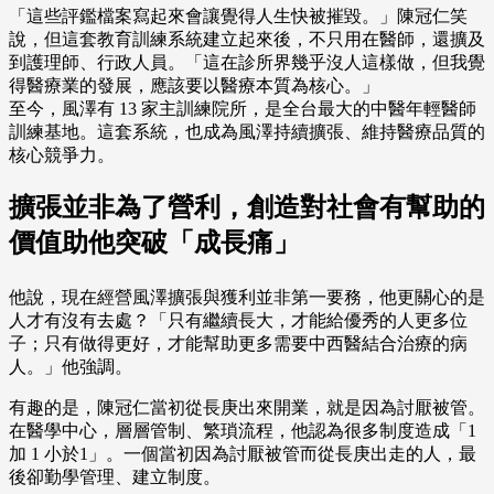
「這些評鑑檔案寫起來會讓覺得人生快被摧毀。」陳冠仁笑
說，但這套教育訓練系統建立起來後，不只用在醫師，還擴及
到護理師、行政人員。「這在診所界幾乎沒人這樣做，但我覺
得醫療業的發展，應該要以醫療本質為核心。」
至今，風澤有 13 家主訓練院所，是全台最大的中醫年輕醫師
訓練基地。這套系統，也成為風澤持續擴張、維持醫療品質的
核心競爭力。
擴張並非為了營利，創造對社會有幫助的
價值助他突破「成長痛」
他說，現在經營風澤擴張與獲利並非第一要務，他更關心的是
人才有沒有去處？「只有繼續長大，才能給優秀的人更多位
子；只有做得更好，才能幫助更多需要中西醫結合治療的病
人。」他強調。
有趣的是，陳冠仁當初從長庚出來開業，就是因為討厭被管。
在醫學中心，層層管制、繁瑣流程，他認為很多制度造成「1
加 1 小於1」。一個當初因為討厭被管而從長庚出走的人，最
後卻勤學管理、建立制度。