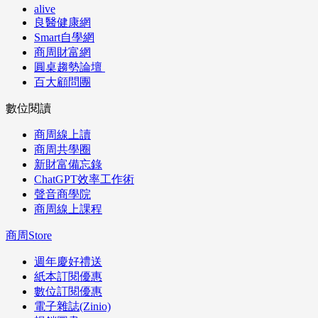
alive
良醫健康網
Smart自學網
商周財富網
圓桌趨勢論壇
百大顧問團
數位閱讀
商周線上讀
商周共學圈
新財富備忘錄
ChatGPT效率工作術
聲音商學院
商周線上課程
商周Store
週年慶好禮送
紙本訂閱優惠
數位訂閱優惠
電子雜誌(Zinio)