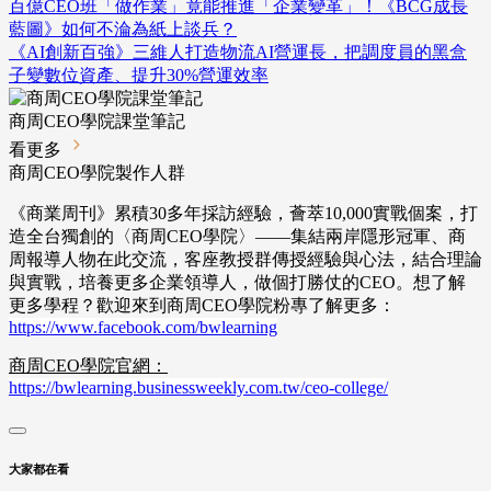
百億CEO班「做作業」竟能推進「企業變革」！《BCG成長
藍圖》如何不淪為紙上談兵？
《AI創新百強》三維人打造物流AI營運長，把調度員的黑盒
子變數位資產、提升30%營運效率
商周CEO學院課堂筆記
看更多
商周CEO學院製作人群
《商業周刊》累積30多年採訪經驗，薈萃10,000實戰個案，打
造全台獨創的〈商周CEO學院〉——集結兩岸隱形冠軍、商
周報導人物在此交流，客座教授群傳授經驗與心法，結合理論
與實戰，培養更多企業領導人，做個打勝仗的CEO。想了解
更多學程？歡迎來到商周CEO學院粉專了解更多：
https://www.facebook.com/bwlearning
商周CEO學院官網：
https://bwlearning.businessweekly.com.tw/ceo-college/
大家都在看