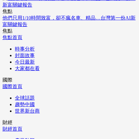
焦點
他們只用1/10時間致富，卻不瘋名車、精品…台灣第一份AI新
富關鍵報告
焦點
焦點首頁
時事分析
封面故事
今日最新
大家都在看
國際
國際首頁
全球話題
趨勢中國
世界新台商
財經
財經首頁