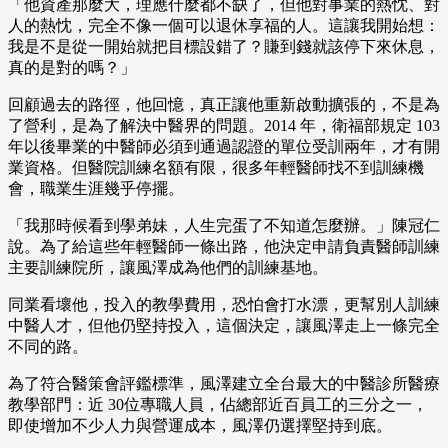
「他資產那麼大，理應什麼都不缺了，但他對事業的熱忱、對
人的熱忱，完全不像一個可以退休享福的人。這讓我開始想：
我是不是從一開始就把目標設錯了？賺到錢就該停下來休息，
真的是對的嗎？」
回顧過去的路徑，他回憶，真正讓他重新啟動擴張的，不是為
了營利，是為了解決中醫界的問題。2014 年，衛福部規定 103
年以後畢業的中醫師必須到通過認證的單位受訓兩年，才有開
業資格。但醫院訓練名額有限，很多年輕醫師找不到訓練機
會，職業生涯幾乎停擺。
「我那時候看到學弟妹，人生完蛋了不知道怎麼辦。」陳冠仁
說。為了給這些年輕醫師一條出路，他決定申請負責醫師訓練
主要訓練院所，讓風澤成為他們的訓練基地。
同業看壞他，投入的教學費用，恐怕會打水漂，更幫別人訓練
中醫人才，但他仍堅持投入，這個決定，讓風澤走上一條完全
不同的路。
為了符合醫策會評鑑標準，風澤建立全台最大的中醫診所醫療
教學部門：近 30位專職人員，佔總部近百員工的三分之一，
即使增加不少人力與營運成本，風澤仍選擇堅持到底。