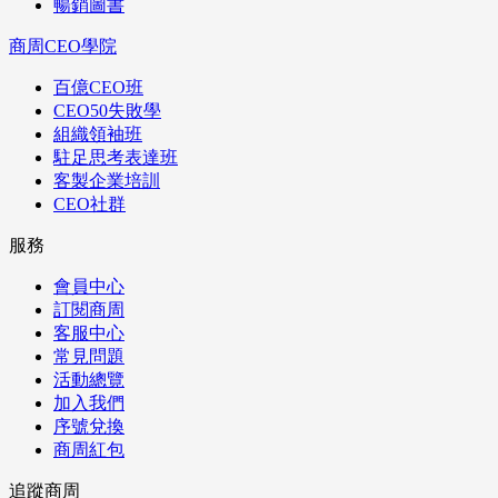
暢銷圖書
商周CEO學院
百億CEO班
CEO50失敗學
組織領袖班
駐足思考表達班
客製企業培訓
CEO社群
服務
會員中心
訂閱商周
客服中心
常見問題
活動總覽
加入我們
序號兌換
商周紅包
追蹤商周