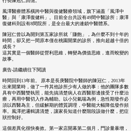
行長陳冠仁回憶。
風澤醫療體系橫跨中醫與復健醫療領域，旗下涵蓋「風澤中
醫」與「康澤復健科」。目前全台共設有49間中醫診所；康澤
復健科則設有8間院所，是全台最大的連鎖中醫體系。
陳冠仁曾以為開到第五家診所就「賺飽」，為什麼不到十年的
時間，卻又把一間原本僅在桃園開業的診所，推向超越十倍的
成長？
這其實是一個醫師從營利思維，轉變為價值思維，進而蛻變的
故事。
廣告-請繼續往下閱讀
時間回到13年前。 原本是長庚醫院中醫師的陳冠仁，2013年
出來開業時，做了一件其他診所少有人做的事：他的團隊多數
具有中西醫雙執照，能先搞清楚病人在西醫那邊接受了什麼治
療，再用中醫切入作為輔助。以小兒氣喘為例，急性期發作必
須以西醫為主，但緩解期的體質調理，中醫能大幅降低發作頻
率。風澤把邏輯講清楚，讓家長知道什麼階段該做什麼，把症
狀控制好。
這個差異化很快奏效。第一家店開幕第二個月，門診量暴增，