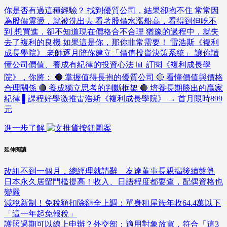
你是否有過這種經驗？ 找到優質公司，結果卻抱不住 常常因
為股價震盪，就被洗出去 看著股價水漲船高，看得到但吃不
到 想買進，卻不知道現在價格合不合理 猶豫的過程中，就失
去了複利的良機 如果這是你，那你非常需要！ 雷浩斯《複利
成長學院》 老師逐月陪你建立「價值投資決策系統」 讓你讀
懂公司價值、養成有紀律的投資心法 📊 訂閱《複利成長學
院》，你將： 🔴 掌握值得長抱的優質公司 🔴 看懂價值與價格
合理關係 🔴 養成獨立思考的判斷框架 🔴 培養長期勝出的贏家
紀律 ▌課程好學激推雷浩斯《複利成長學院》 → 首月限時899
元
進一步了解
延伸閱讀
改組不到一個月，總經理就請辭 友達董事長親揭後續盤算
日本永久居留門檻提高！收入、日語程度都要查，配偶資格也
變嚴
減稅新制！免稅額扣除額全上調：單身租屋族年收64.4萬以下
「這一年起免報稅」
護照過期可以線上申辦？外交部：適用對象放寬，符合「這3