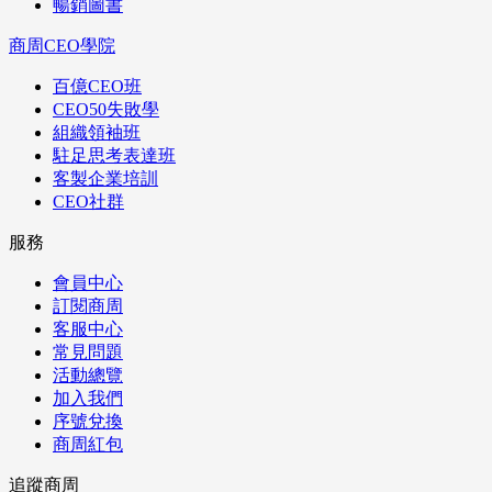
暢銷圖書
商周CEO學院
百億CEO班
CEO50失敗學
組織領袖班
駐足思考表達班
客製企業培訓
CEO社群
服務
會員中心
訂閱商周
客服中心
常見問題
活動總覽
加入我們
序號兌換
商周紅包
追蹤商周