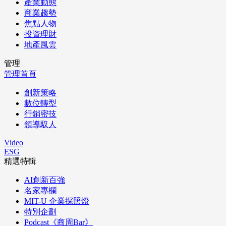
產業動態
商業趨勢
焦點人物
投資理財
地產風雲
管理
管理首頁
創新策略
數位轉型
行銷密技
領導馭人
Video
ESG
精選特輯
AI創新百強
名家專欄
MIT-U 企業探照燈
特別企劃
Podcast《商周Bar》