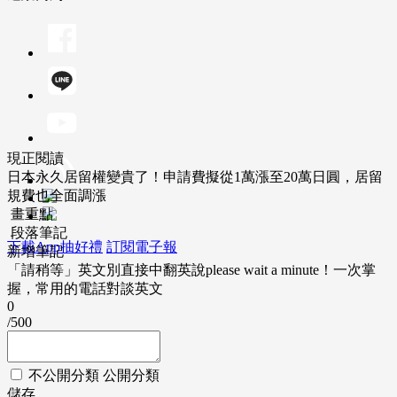
現正閱讀
日本永久居留權變貴了！申請費擬從1萬漲至20萬日圓，居留
規費也全面調漲
畫重點
段落筆記
下載App抽好禮
訂閱電子報
新增筆記
「請稍等」英文別直接中翻英說please wait a minute！一次掌
握，常用的電話對談英文
0
/500
不公開分類
公開分類
儲存