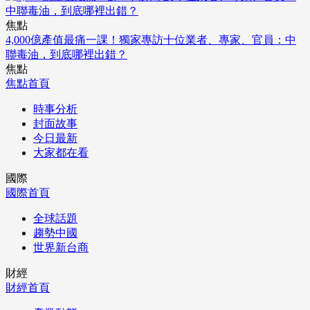
焦點
4,000億產值最痛一課！獨家專訪十位業者、專家、官員：中
聯毒油，到底哪裡出錯？
焦點
焦點首頁
時事分析
封面故事
今日最新
大家都在看
國際
國際首頁
全球話題
趨勢中國
世界新台商
財經
財經首頁