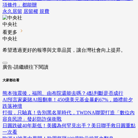
項條件」都能辦
永久居留
居留權
規費
中央社
看更多
中央社
希望透過更好的報導與文章品質，讓台灣社會向上提昇。
廣告-請繼續往下閱讀
大家都在看
熊本強震後，福岡、由布院還能去嗎？4點判斷是否成行
AI預言家豪賭AI股翻車！450億美元基金暴虧67%，婚禮前夕
跌落神壇
打假，只驗真！告別黑名單時代，TWDNA聯盟打造「數位內
容良民證」發起防詐保衛戰
日圓跌破40年新低！美國為何罕見出手？美日聯手救日圓重點
一次看