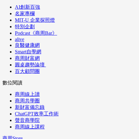
AI創新百強
名家專欄
MIT-U 企業探照燈
特別企劃
Podcast《商周Bar》
alive
良醫健康網
Smart自學網
商周財富網
圓桌趨勢論壇
百大顧問團
數位閱讀
商周線上讀
商周共學圈
新財富備忘錄
ChatGPT效率工作術
聲音商學院
商周線上課程
商周Store