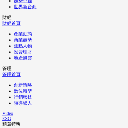
趨勢中國
世界新台商
財經
財經首頁
產業動態
商業趨勢
焦點人物
投資理財
地產風雲
管理
管理首頁
創新策略
數位轉型
行銷密技
領導馭人
Video
ESG
精選特輯