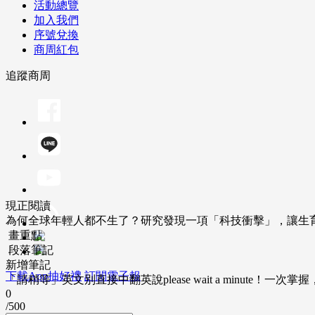
活動總覽
加入我們
序號兌換
商周紅包
追蹤商周
現正閱讀
為何全球年輕人都不生了？研究發現一項「科技衝擊」，讓生
畫重點
段落筆記
新增筆記
下載App抽好禮
訂閱電子報
「請稍等」英文別直接中翻英說please wait a minute！一
0
/500