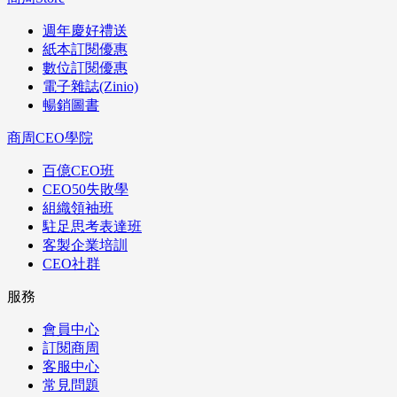
週年慶好禮送
紙本訂閱優惠
數位訂閱優惠
電子雜誌(Zinio)
暢銷圖書
商周CEO學院
百億CEO班
CEO50失敗學
組織領袖班
駐足思考表達班
客製企業培訓
CEO社群
服務
會員中心
訂閱商周
客服中心
常見問題