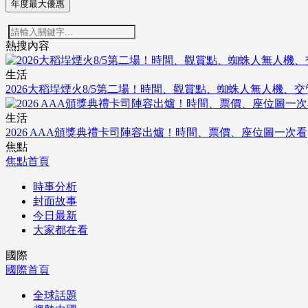
年度最大優惠
熱搜內容
生活
2026大稻埕煙火8/5第二場！時間、觀賞點、蜘蛛人無人機、
生活
2026 AAA頒獎典禮卡司陣容出爐！時間、票價、座位圖一次看
焦點
焦點首頁
時事分析
封面故事
今日最新
大家都在看
國際
國際首頁
全球話題