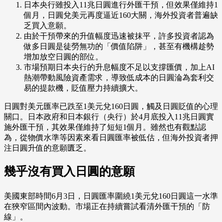
日本央行雖投入11兆日圓進行外匯干預，但效果僅維持1
個月，日圓兌美元再度逼近160大關，海外投資者普遍缺
乏買入意願。
由於干預帶來的升值幅度迅速被抹平，許多投資者認為
做多日圓是徒勞無功的「價值陷阱」，甚至有機構趁勢
增加放空日圓的部位。
市場預期日本央行的升息幅度不足以支撐匯價，加上AI
熱潮帶動風險資產需求，導致低成本的日圓淪為套利交
易的提款機，貶值壓力持續擴大。
日圓對美元匯率已跌至1美元兌160日圓，觸及日圓貶值的心理
關口。日本政府和日本銀行（央行）於4月底投入11兆日圓實
施外匯干預，其效果僅維持了短短1個月。雖然也有觀點認
為，從物價水準等因素來看日圓匯率被低估，但海外投資者押
注日圓升值的意願匱乏。
幾乎沒有買入日圓的意願
美國東部時間6月3日，日圓匯率圍繞1美元兌160日圓這一水準
在狹窄區間內波動。市場正在持續嘗試看清外匯干預的「防
線」。