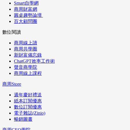
Smart自學網
商周財富網
圓桌趨勢論壇
百大顧問團
數位閱讀
商周線上讀
商周共學圈
新財富備忘錄
ChatGPT效率工作術
聲音商學院
商周線上課程
商周Store
週年慶好禮送
紙本訂閱優惠
數位訂閱優惠
電子雜誌(Zinio)
暢銷圖書
商周CEO學院