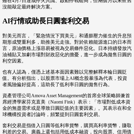
雖在4月7日達成停火共識、啟動停戰磋商，但兩個月以來依舊
沒能敲定最終解決方案。
AI行情或助長日圓套利交易
對美元而言，「緊急情況下買美元」和通膨壓力催生的升息預
期形成雙重利多，助推美元走強。對於依賴能源進口的日本而
言，原油價格上漲容易被視為交易條件惡化。日本持續發放汽
油補貼又加劇市場對財政惡化的擔憂，進一步成為拋售日圓的
利空因素。
也有人認為，僅憑上述基本面因素難以完整解釋本輪日圓貶
值。有分析指出，以股票市場上AI概念股暴漲為代表，投資
者風險偏好提高，這助長了低利率日圓的拋售行為。
資產管理公司Amova Asset Management的首席全球策略師兼首
席經濟學家芬克直美（Naomi Fink）表示：「市場對低成本資
金的無盡需求或是導致日圓貶值的主要因素」。其表示在和全
球機構投資者討論時，頻繁提到日圓套利交易。
套利交易是指借入日圓等低利率貨幣，購買高利率貨幣，賺取
利差的交易。廣義上還包括用低成本融資，投向股票、信用債