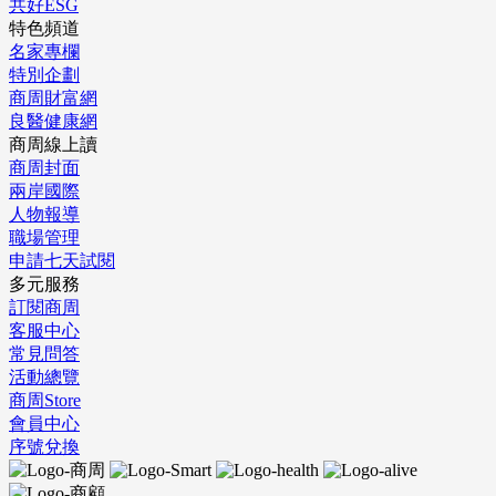
共好ESG
特色頻道
名家專欄
特別企劃
商周財富網
良醫健康網
商周線上讀
商周封面
兩岸國際
人物報導
職場管理
申請七天試閱
多元服務
訂閱商周
客服中心
常見問答
活動總覽
商周Store
會員中心
序號兌換