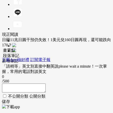
現正閱讀
日砸11兆日圓干預仍失效！1美元兌160日圓再現，還可能跌向
170？
畫重點
段落筆記
下載App抽好禮
訂閱電子報
新增筆記
「請稍等」英文別直接中翻英說please wait a minute！一次掌
握，常用的電話對談英文
0
/500
不公開分類
公開分類
儲存