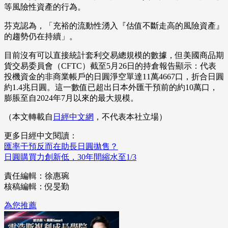
等風險性資產的行為。
芬克認為，「充裕的流動性湧入『估值不斷走高的風險資產』
的趨勢仍在持續」。
目前沒有可以直接統計套利交易總規模的數據，但美國商品期
貨交易委員會（CFTC）截至5月26日的持倉報告顯示：代表
投機資金的非商業帳戶的日圓淨空單達11萬4667口，折合日圓
約1.4兆日圓。這一數值已超出日本外匯干預前的約10萬口，
膨脹至自2024年7月以來的最大規模。
（本文轉載自
日經中文網
，不代表本社立場）
更多日經中文閱讀：
匯率干預反而在助長日圓拋售？
日圓購買力創新低，30年間縮水至1/3
責任編輯：徐惠琬
核稿編輯：倪旻勤
為您推薦