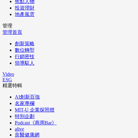
焦點人物
投資理財
地產風雲
管理
管理首頁
創新策略
數位轉型
行銷密技
領導馭人
Video
ESG
精選特輯
AI創新百強
名家專欄
MIT-U 企業探照燈
特別企劃
Podcast《商周Bar》
alive
良醫健康網