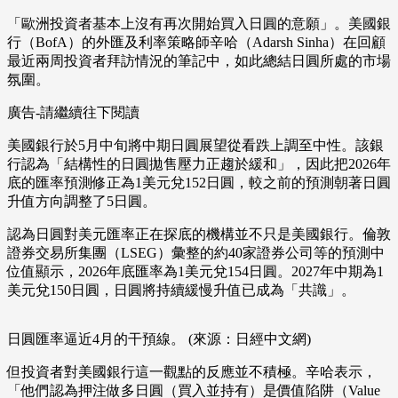
「歐洲投資者基本上沒有再次開始買入日圓的意願」。美國銀
行（BofA）的外匯及利率策略師辛哈（Adarsh Sinha）在回顧
最近兩周投資者拜訪情況的筆記中，如此總結日圓所處的市場
氛圍。
廣告-請繼續往下閱讀
美國銀行於5月中旬將中期日圓展望從看跌上調至中性。該銀
行認為「結構性的日圓拋售壓力正趨於緩和」，因此把2026年
底的匯率預測修正為1美元兌152日圓，較之前的預測朝著日圓
升值方向調整了5日圓。
認為日圓對美元匯率正在探底的機構並不只是美國銀行。倫敦
證券交易所集團（LSEG）彙整的約40家證券公司等的預測中
位值顯示，2026年底匯率為1美元兌154日圓。2027年中期為1
美元兌150日圓，日圓將持續緩慢升值已成為「共識」。
日圓匯率逼近4月的干預線。 (來源：日經中文網)
但投資者對美國銀行這一觀點的反應並不積極。辛哈表示，
「他們認為押注做多日圓（買入並持有）是價值陷阱（Value