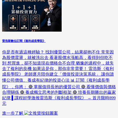
雷浩斯數位訂閱《複利成長學院》
你是否有過這種經驗？ 找到優質公司，結果卻抱不住 常常因
為股價震盪，就被洗出去 看著股價水漲船高，看得到但吃不
到 想買進，卻不知道現在價格合不合理 猶豫的過程中，就失
去了複利的良機 如果這是你，那你非常需要！ 雷浩斯《複利
成長學院》 老師逐月陪你建立「價值投資決策系統」 讓你讀
懂公司價值、養成有紀律的投資心法 📊 訂閱《複利成長學
院》，你將： 🔴 掌握值得長抱的優質公司 🔴 看懂價值與價格
合理關係 🔴 養成獨立思考的判斷框架 🔴 培養長期勝出的贏家
紀律 ▌課程好學激推雷浩斯《複利成長學院》 → 首月限時899
元
進一步了解