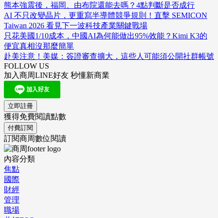
熊本強震後，福岡、由布院還能去嗎？4點判斷是否成行
AI 不只改變晶片，更重寫半導體競爭規則！直擊 SEMICON
Taiwan 2026 看見下一波科技產業關鍵戰場
只花美國1/10成本，中國AI為何能做出95%效能？Kimi K3的
便宜真相沒那麼簡單
赴美注意！美媒：簽證審查擴大，這些人可能須公開社群帳號
FOLLOW US
加入商周LINE好友 秒懂新商業
立即註冊
獲得免費閱讀點數
付費訂閱
訂閱商周數位閱讀
內容分類
焦點
國際
財經
管理
職場