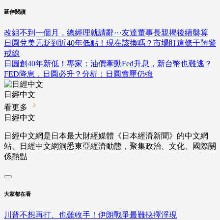
延伸閱讀
改組不到一個月，總經理就請辭⋯友達董事長親揭後續盤算
日圓兌美元貶到近40年低點！現在該換嗎？市場盯這條干預警
戒線
日圓創40年新低！專家：油價牽動Fed升息，新台幣也難逃？
FED降息，日圓必升？分析：日圓賣壓仍強
日經中文
看更多
日經中文
日經中文網是日本最大財經媒體《日本經濟新聞》的中文網
站。日經中文網洞悉東亞經濟動態，聚集政治、文化、國際關
係熱點
大家都在看
川普不想再打、也難收手！伊朗戰爭最難抉擇浮現