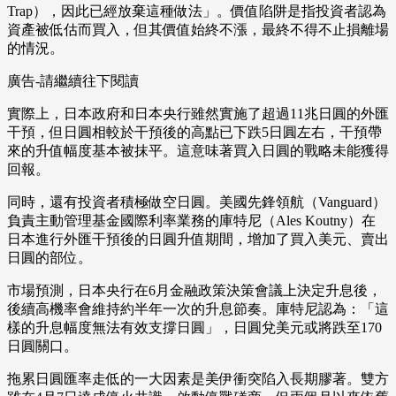
Trap），因此已經放棄這種做法」。價值陷阱是指投資者認為
資產被低估而買入，但其價值始終不漲，最終不得不止損離場
的情況。
廣告-請繼續往下閱讀
實際上，日本政府和日本央行雖然實施了超過11兆日圓的外匯
干預，但日圓相較於干預後的高點已下跌5日圓左右，干預帶
來的升值幅度基本被抹平。這意味著買入日圓的戰略未能獲得
回報。
同時，還有投資者積極做空日圓。美國先鋒領航（Vanguard）
負責主動管理基金國際利率業務的庫特尼（Ales Koutny）在
日本進行外匯干預後的日圓升值期間，增加了買入美元、賣出
日圓的部位。
市場預測，日本央行在6月金融政策決策會議上決定升息後，
後續高機率會維持約半年一次的升息節奏。庫特尼認為：「這
樣的升息幅度無法有效支撐日圓」，日圓兌美元或將跌至170
日圓關口。
拖累日圓匯率走低的一大因素是美伊衝突陷入長期膠著。雙方