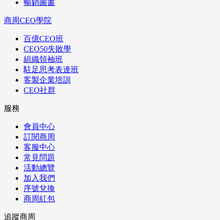
暢銷圖書
商周CEO學院
百億CEO班
CEO50失敗學
組織領袖班
駐足思考表達班
客製企業培訓
CEO社群
服務
會員中心
訂閱商周
客服中心
常見問題
活動總覽
加入我們
序號兌換
商周紅包
追蹤商周