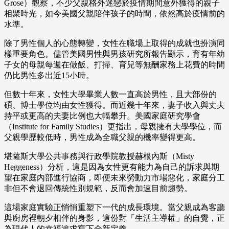
Grose）觀察，不少父親格外迷戀於疫情期間意外獲得的親子
相聚時光，如今美國父親陪伴孩子的時間，依然高於疫情前的
水準。
除了男性個人的心態轉變，女性在職場上取得的成就也扮演同
樣重要角色。儘管美國男性與男孩研究所報告顯示，育有年幼
子女的母親每週在做飯、打掃、育兒等無酬家務上花費的時間
仍比男性多出近15小時。
但數十年來，女性大學畢業人數一直高於男性，且大部份的
碩、博士學位均由女性獲得。而近幾十年來，妻子收入與丈夫
持平或更高的夫妻比例也大幅攀升。美國家庭研究學會
（Institute for Family Studies）更指出，母親擁有大學學位，而
父親學歷較低時，男性成為全職父親的機率變得更高。
堪薩斯大學公共事務與行政學院教授赫根內斯（Misty
Heggeness）分析，這是因為女性更有能力為自己的訴求與期
望在家庭內部進行協商，即便未來勞動力市場惡化，家庭分工
非但不會退回傳統性別規範，反而會加速目前趨勢。
這場家庭實驗正悄悄重塑下一代的成長環境。當父親成為客廳
與廚房裡朝夕相伴的身影，這份對「生活主導權」的自覺，正
為現代人的幸福追求寫下全新定義。