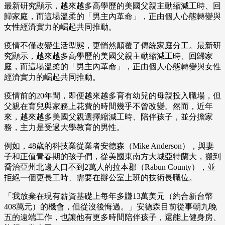
最新研究顯示，越來越多高學歷的美國父親主動縮減工時、回
歸家庭，而這場溫柔的「男主內革命」，正由個人心態轉變與
女性經濟實力的崛起共同推動。
疫情不僅改變生活型態，更悄然顛覆了傳統家庭分工。最新研
究顯示，越來越多高學歷的美國父親主動縮減工時、回歸家
庭，而這場溫柔的「男主內革命」，正由個人心態轉變與女性
經濟實力的崛起共同推動。
疫情前的20年間，即便越來越多育有幼兒的母親投入職場，但
父親在育兒與家務上花費的時間幾乎不曾改變。然而，近年
來，越來越多美國父親選擇縮減工時、陪伴孩子，並分擔家
務，主力是受過大學教育的男性。
例如，48歲的科技業從業者安德森（Mike Anderson），與妻
子和正值青春期的孩子們，從美國東南方大城亞特蘭大，搬到
喬治亞州北邊人口不到2萬人的拉本郡（Rabun County），並
拒絕一個更長工時、需要在辦公室上班的技術長職位。
「我放棄在現有薪資基礎上每年多賺13萬美元（約合新台幣
408萬元）的機會，但從沒後悔過。」安德森目前從事朝九晚
五的遠端工作，也讓他有更多時間陪伴孩子，還能上健身房、