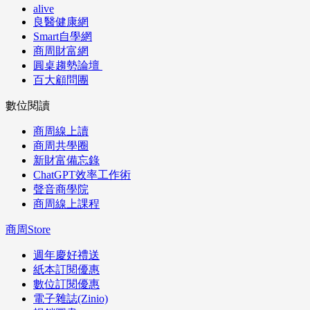
alive
良醫健康網
Smart自學網
商周財富網
圓桌趨勢論壇
百大顧問團
數位閱讀
商周線上讀
商周共學圈
新財富備忘錄
ChatGPT效率工作術
聲音商學院
商周線上課程
商周Store
週年慶好禮送
紙本訂閱優惠
數位訂閱優惠
電子雜誌(Zinio)