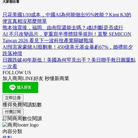
大家都在看
只花美國1/10成本，中國AI為何能做出95%效能？Kimi K3的
便宜真相沒那麼簡單
熊本強震後，福岡、由布院還能去嗎？4點判斷是否成行
AI 不只改變晶片，更重寫半導體競爭規則！直擊 SEMICON
Taiwan 2026 看見下一波科技產業關鍵戰場
AI預言家豪賭AI股翻車！450億美元基金暴虧67%，婚禮前夕
跌落神壇
日圓跌破40年新低！美國為何罕見出手？美日聯手救日圓重點
一次看
FOLLOW US
加入商周LINE好友 秒懂新商業
立即註冊
獲得免費閱讀點數
付費訂閱
訂閱商周數位閱讀
內容分類
焦點