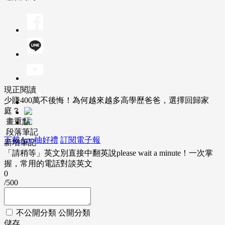
現正閱讀
少賺400萬不後悔！為何越來越多高學歷爸爸，選擇回歸家
庭？
畫重點
段落筆記
下載App抽好禮
訂閱電子報
新增筆記
「請稍等」英文別直接中翻英說please wait a minute！一次掌
握，常用的電話對談英文
0
/500
不公開分類
公開分類
儲存