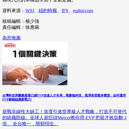
資料來源：
WSJ
、
紐約時報
、
IFS
、
realtor.com
核稿編輯：楊少強
責任編輯：徐惠琬
為您推薦
台灣科技與醫療產業已經EVP加速人才布局，看豪勉科技、風澤高管親身實證，如何運用
EVP解鎖組織新戰力!
迎戰非線性大缺工！首度引進世界級人才戰略，打造不可替代
的組織防線。全球人資巨頭Mercer教你用 EVP 把留才效益翻 3
倍。 全台唯一，限額招生。