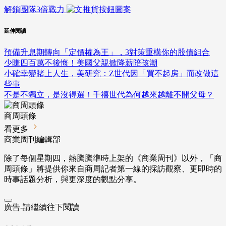
解鎖團隊3倍戰力
延伸閱讀
預備升息期轉向「定價權為王」，3對策重構你的股債組合
少賺四百萬不後悔！美國父親掀降薪陪孩潮
小確幸變賭上人生，美研究：Z世代因「買不起房」而改做這
些事
不是不獨立，是沒得選！千禧世代為何越來越離不開父母？
商周頭條
看更多
商業周刊編輯部
除了每個星期四，熱騰騰準時上架的《商業周刊》以外，「商
周頭條」將提供你來自商周記者第一線的採訪觀察、
更即時的
時事話題分析，與更深度的觀點分享。
廣告-請繼續往下閱讀