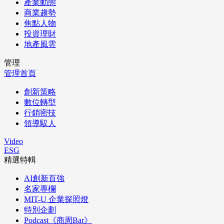
產業動態
商業趨勢
焦點人物
投資理財
地產風雲
管理
管理首頁
創新策略
數位轉型
行銷密技
領導馭人
Video
ESG
精選特輯
AI創新百強
名家專欄
MIT-U 企業探照燈
特別企劃
Podcast《商周Bar》