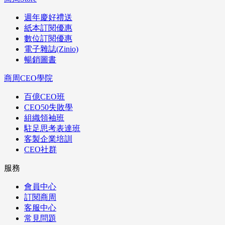
週年慶好禮送
紙本訂閱優惠
數位訂閱優惠
電子雜誌(Zinio)
暢銷圖書
商周CEO學院
百億CEO班
CEO50失敗學
組織領袖班
駐足思考表達班
客製企業培訓
CEO社群
服務
會員中心
訂閱商周
客服中心
常見問題