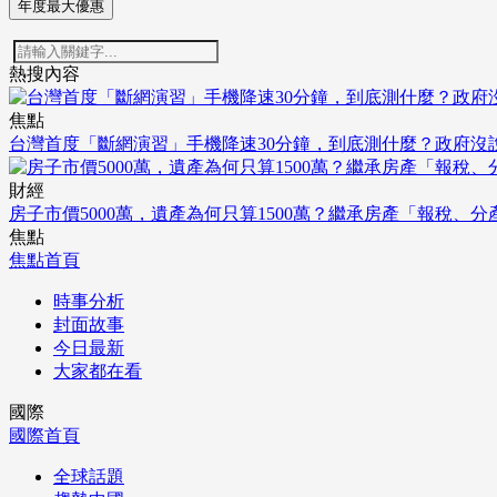
年度最大優惠
熱搜內容
焦點
台灣首度「斷網演習」手機降速30分鐘，到底測什麼？政府沒
財經
房子市價5000萬，遺產為何只算1500萬？繼承房產「報稅、
焦點
焦點首頁
時事分析
封面故事
今日最新
大家都在看
國際
國際首頁
全球話題