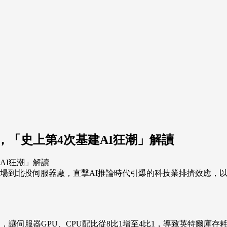
，「史上第4次基建AI狂潮」解讀
華商場到北投伺服器廠，直擊AI推論時代引爆的科技業排擠效應，以
，讓伺服器GPU、CPU配比從8比1增至4比1，導致英特爾庫存