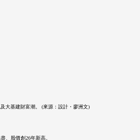
及大基建財富潮。 (來源：設計・廖洲文)
耗盡、股價創26年新高。