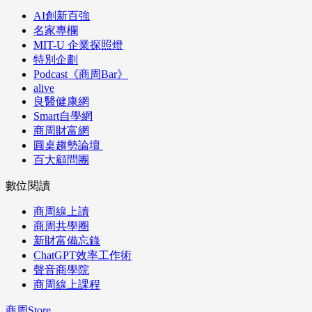
AI創新百強
名家專欄
MIT-U 企業探照燈
特別企劃
Podcast《商周Bar》
alive
良醫健康網
Smart自學網
商周財富網
圓桌趨勢論壇
百大顧問團
數位閱讀
商周線上讀
商周共學圈
新財富備忘錄
ChatGPT效率工作術
聲音商學院
商周線上課程
商周Store