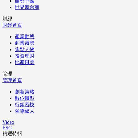
趨勢中國
世界新台商
財經
財經首頁
產業動態
商業趨勢
焦點人物
投資理財
地產風雲
管理
管理首頁
創新策略
數位轉型
行銷密技
領導馭人
Video
ESG
精選特輯