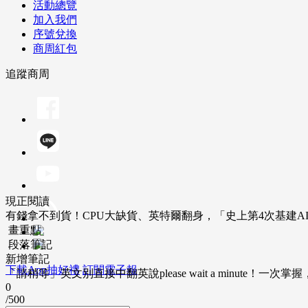
活動總覽
加入我們
序號兌換
商周紅包
追蹤商周
現正閱讀
有錢拿不到貨！CPU大缺貨、英特爾翻身，「史上第4次基建A
畫重點
段落筆記
新增筆記
下載App抽好禮
訂閱電子報
「請稍等」英文別直接中翻英說please wait a minute！一
0
/500