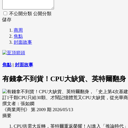
不公開分類
公開分類
儲存
商周
焦點
封面故事
焦點
|
封面故事
有錢拿不到貨！CPU大缺貨、英特爾翻身
訂1千顆CPU只給30顆、才鬧記憶體荒又CPU大缺貨，從光
撰文者：張如嫻
《商業周刊》 第 2009 期
2026/05/13
摘要
CPU供需大反轉，英特爾重返榮耀！AI進入「推論時代」