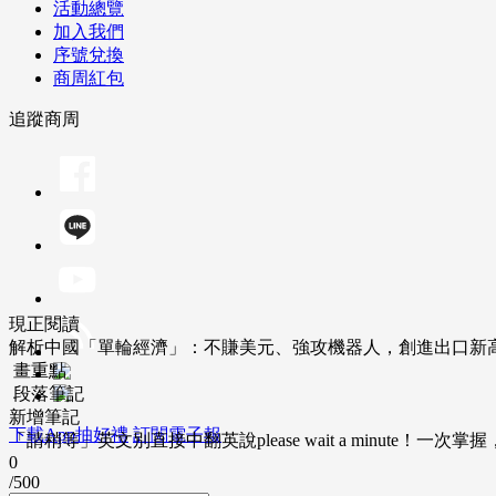
活動總覽
加入我們
序號兌換
商周紅包
追蹤商周
現正閱讀
解析中國「單輪經濟」：不賺美元、強攻機器人，創進出口新
畫重點
段落筆記
新增筆記
下載App抽好禮
訂閱電子報
「請稍等」英文別直接中翻英說please wait a minute！一
0
/500