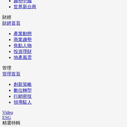
趨勢中國
世界新台商
財經
財經首頁
產業動態
商業趨勢
焦點人物
投資理財
地產風雲
管理
管理首頁
創新策略
數位轉型
行銷密技
領導馭人
Video
ESG
精選特輯