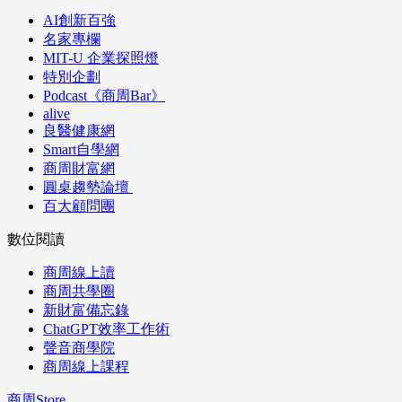
AI創新百強
名家專欄
MIT-U 企業探照燈
特別企劃
Podcast《商周Bar》
alive
良醫健康網
Smart自學網
商周財富網
圓桌趨勢論壇
百大顧問團
數位閱讀
商周線上讀
商周共學圈
新財富備忘錄
ChatGPT效率工作術
聲音商學院
商周線上課程
商周Store