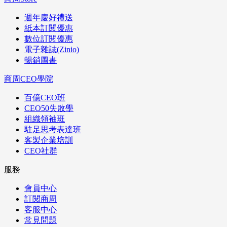
週年慶好禮送
紙本訂閱優惠
數位訂閱優惠
電子雜誌(Zinio)
暢銷圖書
商周CEO學院
百億CEO班
CEO50失敗學
組織領袖班
駐足思考表達班
客製企業培訓
CEO社群
服務
會員中心
訂閱商周
客服中心
常見問題