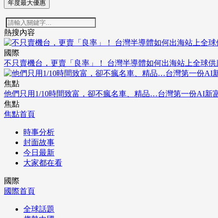
年度最大優惠
熱搜內容
國際
不只賣機台，更賣「良率」！ 台灣半導體如何出海站上全球供
焦點
他們只用1/10時間致富，卻不瘋名車、精品…台灣第一份AI新
焦點
焦點首頁
時事分析
封面故事
今日最新
大家都在看
國際
國際首頁
全球話題