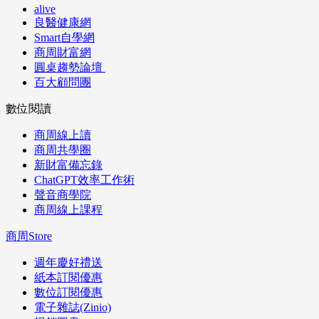
alive
良醫健康網
Smart自學網
商周財富網
圓桌趨勢論壇
百大顧問團
數位閱讀
商周線上讀
商周共學圈
新財富備忘錄
ChatGPT效率工作術
聲音商學院
商周線上課程
商周Store
週年慶好禮送
紙本訂閱優惠
數位訂閱優惠
電子雜誌(Zinio)