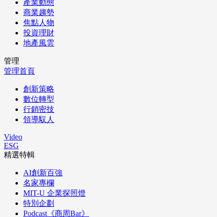
產業動態
商業趨勢
焦點人物
投資理財
地產風雲
管理
管理首頁
創新策略
數位轉型
行銷密技
領導馭人
Video
ESG
精選特輯
AI創新百強
名家專欄
MIT-U 企業探照燈
特別企劃
Podcast《商周Bar》