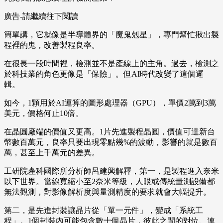
廣告-請繼續往下閱讀
簡單講，它就像是半導體界的「魔鬼剋星」，專門幫忙揪出製
程裡的鬼，改善製程良率。
在很長一段時間裡，檢測並不是產線上的主角。過去，檢測之
於科技業的角色更像是「保險」。但AI時代改變了這個邏
輯。
如今，1顆用於AI運算的圖形處理器（GPU），單價2萬到3萬
美元，價格何止10倍。
在晶圓廠端的價值又更高。1片先進製程晶圓，價值可達新台
幣數百萬元，良率只要出現零點幾%的波動，影響的就是數百
萬，甚至上千萬元的差異。
工研院產科國際所分析師呂建興解釋，第一，是製程進入奈米
以下世界。當線寬縮小至2奈米等級，人眼或傳統量測設備都
無法觀測，對影像解析度與量測精度的要求就會大幅提升。
第二，是先進封裝讓晶片從「單一元件」，變成「系統工
程」。1個封裝內可能包含數十個晶片，彼此之間的對位、連