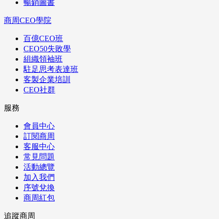
暢銷圖書
商周CEO學院
百億CEO班
CEO50失敗學
組織領袖班
駐足思考表達班
客製企業培訓
CEO社群
服務
會員中心
訂閱商周
客服中心
常見問題
活動總覽
加入我們
序號兌換
商周紅包
追蹤商周