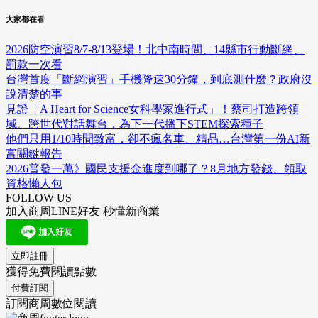
大家都在看
2026防空演習8/7-8/13登場！北中南時間、14縣市行動斷網、
罰款一次看
台灣首度「斷網演習」手機降速30分鐘，到底測什麼？政府沒
說清楚的事
見證「A Heart for Science女科學家進行式」！蔡司打造跨領
域、跨世代對話舞台，為下一代播下STEM探索種子
他們只用1/10時間致富，卻不瘋名車、精品…台灣第一份AI新
富關鍵報告
2026普發一萬》國民支援金進度到哪了？8月地方發錢、領取
資格懶人包
FOLLOW US
加入商周LINE好友 秒懂新商業
立即註冊
獲得免費閱讀點數
付費訂閱
訂閱商周數位閱讀