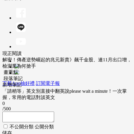
現正閱讀
解密！傳產逆勢崛起的兆元新貴》飆千金股、連11月出口增，
檢測業為何搶手
畫重點
段落筆記
下載App抽好禮
訂閱電子報
新增筆記
「請稍等」英文別直接中翻英說please wait a minute！一次掌
握，常用的電話對談英文
0
/500
不公開分類
公開分類
儲存