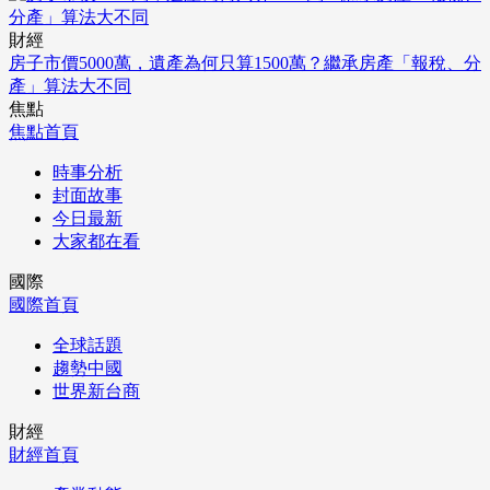
財經
房子市價5000萬，遺產為何只算1500萬？繼承房產「報稅、分
產」算法大不同
焦點
焦點首頁
時事分析
封面故事
今日最新
大家都在看
國際
國際首頁
全球話題
趨勢中國
世界新台商
財經
財經首頁