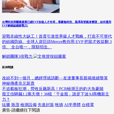
台灣科技與醫療產業已經EVP加速人才布局，看豪勉科技、風澤高管親身實證，如何運用
EVP解鎖組織新戰力!
迎戰非線性大缺工！首度引進世界級人才戰略，打造不可替代
的組織防線。全球人資巨頭Mercer教你用 EVP 把留才效益翻 3
倍。 全台唯一，限額招生。
解鎖團隊3倍戰力
延伸閱讀
改組不到一個月，總經理就請辭⋯友達董事長親揭後續盤算
神秘傳產兆元新貴
不追載板狂潮，營收反飆新高！PCB檢測王的釣大魚豪賭
股王信驊飆1.2萬天價！38檔「千金股」誰是下波AI商機新主
力？
竑騰
致茂
檢測設備
先進封裝
牧德
AI半導體
台積電
廣告-請繼續往下閱讀