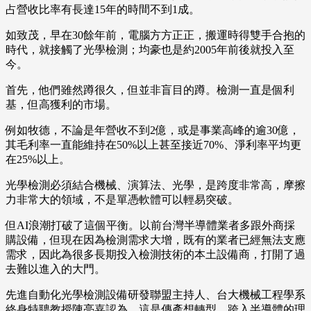
占營收比率有長達15年的時間不到1成。
如致茂，早在30餘年前，電腦方方正正，搬運時得雙手合抱的
時代，就接觸了光學檢測；均豪也是約2005年前後就投入至
今。
首先，他們雖然蹲很久，但並非盲目的蹲。檢測一直是個利
基，但高獲利的市場。
例如牧德，不論是年營收不到2億，或是事業高峰的逾30億，
其毛利率一直能維持在50%以上甚至接近70%、淨利率平均更
在25%以上。
光學檢測必須結合機械、演算法、光學，是跨度非常高，摩擦
力非常大的領域，不是單憑軟體可以輕易突破。
但AI浪潮打破了這個平衡。以前台灣半導體業者多跟外商採
購設備，但現在因為檢測需求大增，既有的業者已經無法支應
需求，因此為很多長期投入檢測技術的本土設備商，打開了過
去難以進入的大門。
先進自動化光學檢測設備研發聯盟主持人、台大機械工程學系
終身特聘教授陳亮嘉認為，這是傳產想轉型、跨入半導體的理