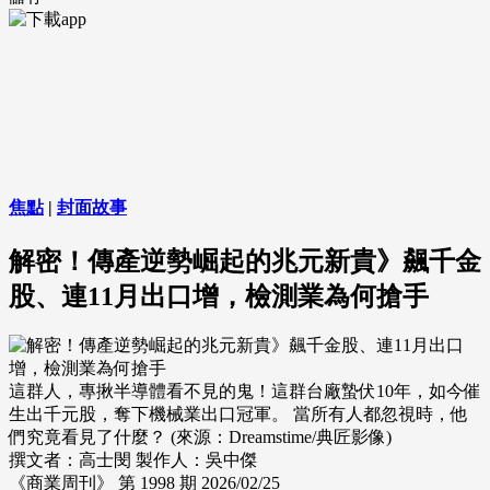
焦點
|
封面故事
解密！傳產逆勢崛起的兆元新貴》飆千金
股、連11月出口增，檢測業為何搶手
這群人，專揪半導體看不見的鬼！這群台廠蟄伏10年，如今催
生出千元股，奪下機械業出口冠軍。 當所有人都忽視時，他
們究竟看見了什麼？ (來源：Dreamstime/典匠影像)
撰文者：高士閔
製作人：吳中傑
《商業周刊》 第 1998 期
2026/02/25