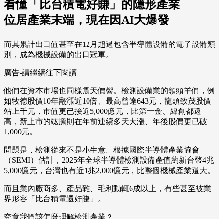
看懂「比台積電好賺」的隱形產業
位居產業末端，現在因AI大爆發
而其累計出口值甚至在12月超過包含半導體設備的電子設備類
別，成為機械設備的出口冠軍。
廣告-請繼續往下閱讀
他們在資本市場也同樣震天價響。檢測設備業的領頭羊們，例
如牧德股價10年翻漲近10倍、最高曾達643元，龍頭致茂股價
站上千元，市值更已接近5,000億元，比第一金、緯創都還
高，新上市的竑騰則在年前連續多天大漲、年後股價更已破
1,000元。
問題是，檢測從來不是小生意。根據國際半導體產業協會
（SEMI）估計，2025年全球半導體檢測設備產值約新台幣4兆
5,000億元，台灣也有近1兆2,000億元，比整個機械產業還大。
而且業內廠商多、產品雜、毛利動輒6成以上，有些甚至被業
界形容「比台積電還好賺」。
究竟我們該怎麼理解檢測產業？