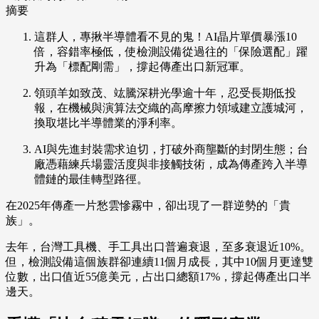
摘要
這群人，專揪半導體看不見的鬼！AI晶片單價暴漲10
倍，容錯率極低，使檢測設備從過往的「保險選配」躍
升為「標配剛需」，撐起傳產出口新冠軍。
領頭羊如致茂、竑騰深耕光學逾十年，忍受長期低投
報，在機械與演算法交織的高摩擦力領域建立護城河，
換取堪比半導體業的淨利率。
AI與先進封裝需求迫切，打破外商壟斷的封閉生態；台
廠憑藉練兵場靈活度與非接觸技術，成為傳產跨入半導
體鏈的最佳轉型路徑。
在2025年傳產一片愁雲慘霧中，卻出現了一群逆勢的「貴
族」。
去年，台灣工具機、手工具出口普遍衰退，至多衰退近10%。
但，檢測設備這個族群卻連續11個月成長，其中10個月更達雙
位數，出口值近55億美元，占出口總額17%，撐起傳產出口半
邊天。