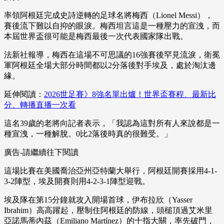
率領阿根廷完成史詩逆轉的足球名將梅西（Lionel Messi），
賽後流下難以自抑的眼淚。梅西坦言這是一種壓力的宣洩，而
本屆世界盃很可能是梅西最後一次代表國家隊出戰。
法新社報導，梅西在這場不可思議的16強賽後罕見流淚，衛冕
軍阿根廷全場大部分時間都以2分落後對手埃及，處於淘汰邊
緣。
延伸閱讀：
2026世足賽》8強名單出爐！世界盃賽程、最新比
分、轉播直播一次看
這名39歲的老將向記者表示，「我認為這對所有人來說都是一
種宣洩，一種解脫。0比2落後時真的很難受。」
廣告-請繼續往下閱讀
這場比賽在美國喬治亞州亞特蘭大舉行，阿根廷開賽採用4-1-
3-2陣型，埃及開賽則用4-2-3-1陣型迎戰。
埃及隊在第15分鐘就攻入開場首球，伊布拉欣（Yasser
Ibrahim）高高躍起，壓制住阿根廷的防線，頭槌頂過艾米里
亞諾馬蒂內茲（Emiliano Martínez）的十指大關，率先破門，