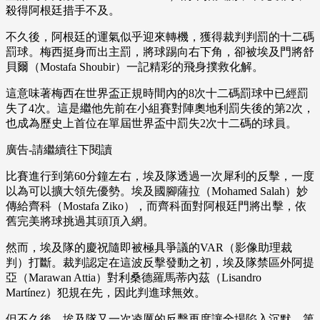
殺得阿根廷措手不及。
不久後，阿根廷的運氣似乎迎來轉機，獲得裁判判罰的十二碼
罰球。梅西挺身而出主罰，將球踢向右下角，卻被埃及門將舒
貝爾（Mostafa Shoubir）一記精彩的飛身撲救化解。
這意味著梅西在世界盃正規時間內的8次十二碼罰球中已經罰
失了4次。這是繼他先前在小組賽對陣奧地利罰失後的第2次，
也成為歷史上首位在單屆世界盃中罰失2次十二碼的球員。
廣告-請繼續往下閱讀
比賽進行到第60分鐘左右，埃及隊透過一次犀利的反擊，一度
以為可以擴大領先優勢。埃及國腳薩拉（Mohamed Salah）妙
傳給齊科（Mostafa Ziko），而齊科面對阿根廷門將出擊，依
舊完美將球挑過其頭頂入網。
然而，埃及隊的慶祝隨即被極具爭議的VAR（影像助理裁
判）打斷。裁判認定在這波反擊發動之初，埃及隊禁區外阿提
亞（Marawan Attia）對利桑德羅馬蒂內茲（Lisandro
Martínez）犯規在先，因此判進球無效。
但不久後，埃及隊又一次凌厲的反擊再度讓全場陷入沉默。第