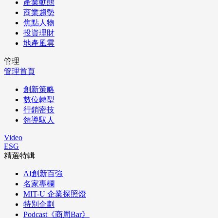
產業動態
商業趨勢
焦點人物
投資理財
地產風雲
管理
管理首頁
創新策略
數位轉型
行銷密技
領導馭人
Video
ESG
精選特輯
AI創新百強
名家專欄
MIT-U 企業探照燈
特別企劃
Podcast《商周Bar》