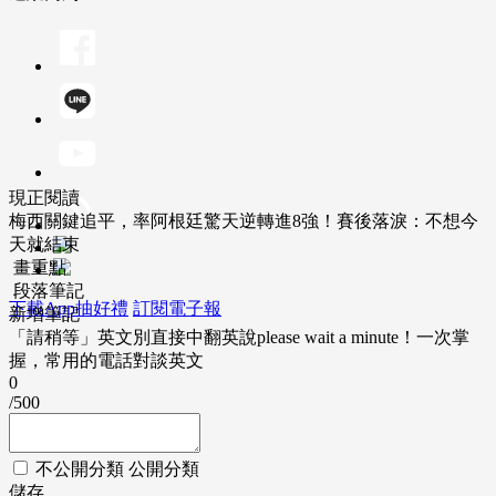
現正閱讀
梅西關鍵追平，率阿根廷驚天逆轉進8強！賽後落淚：不想今
天就結束
畫重點
段落筆記
下載App抽好禮
訂閱電子報
新增筆記
「請稍等」英文別直接中翻英說please wait a minute！一次掌
握，常用的電話對談英文
0
/500
不公開分類
公開分類
儲存