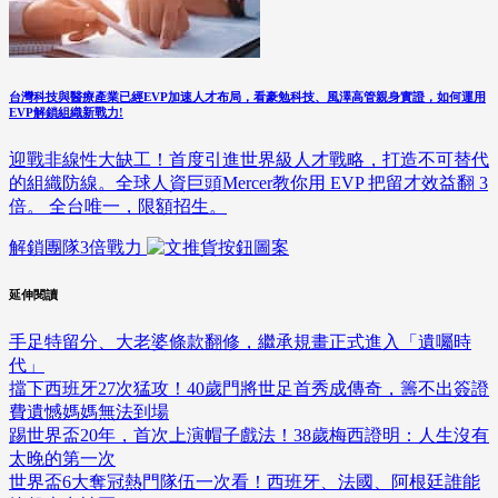
台灣科技與醫療產業已經EVP加速人才布局，看豪勉科技、風澤高管親身實證，如何運用
EVP解鎖組織新戰力!
迎戰非線性大缺工！首度引進世界級人才戰略，打造不可替代
的組織防線。全球人資巨頭Mercer教你用 EVP 把留才效益翻 3
倍。 全台唯一，限額招生。
解鎖團隊3倍戰力
延伸閱讀
手足特留分、大老婆條款翻修，繼承規畫正式進入「遺囑時
代」
擋下西班牙27次猛攻！40歲門將世足首秀成傳奇，籌不出簽證
費遺憾媽媽無法到場
踢世界盃20年，首次上演帽子戲法！38歲梅西證明：人生沒有
太晚的第一次
世界盃6大奪冠熱門隊伍一次看！西班牙、法國、阿根廷誰能