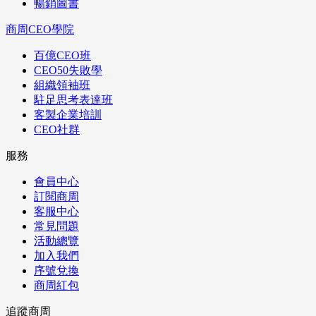
暢銷圖書
商周CEO學院
百億CEO班
CEO50失敗學
組織領袖班
駐足思考表達班
客製企業培訓
CEO社群
服務
會員中心
訂閱商周
客服中心
常見問題
活動總覽
加入我們
序號兌換
商周紅包
追蹤商周