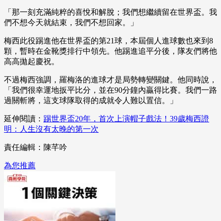
「那一刻充滿純粹的喜悅和解脫；我們想繼續留在世界盃。我
們不想今天就結束，我們不想回家。」
梅西此役踢進他在世界盃的第21球，本屆個人進球數也來到8
顆，暫時在金靴獎排行中領先。他踢進追平分後，隊友們將他
高高拋起慶祝。
不過梅西強調，羅梅洛的進球才是局勢轉變關鍵。他同時說，
「我們很幸運地扳平比分，並在90分鐘內贏得比賽。我們一路
過關斬將，這支球隊取得的成就令人難以置信。」
延伸閱讀：
踢世界盃20年，首次上演帽子戲法！39歲梅西證
明：人生沒有太晚的第一次
責任編輯：陳芊吟
為您推薦