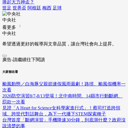
捧起大力神盃？
世足
世界盃
阿根廷
梅西
足球
中央社
看更多
中央社
希望透過更好的報導與文章品質，讓台灣社會向上提昇。
廣告-請繼續往下閱讀
大家都在看
颱風動態／白海豚父親節連假風雨最劇！路徑、颱風假機率一
次看
2026防空演習8/7-8/13登場！北中南時間、14縣市行動斷網、
罰款一次看
見證「A Heart for Science女科學家進行式」！蔡司打造跨領
域、跨世代對話舞台，為下一代播下STEM探索種子
台灣首度「斷網演習」手機降速30分鐘，到底測什麼？政府沒
說清楚的事