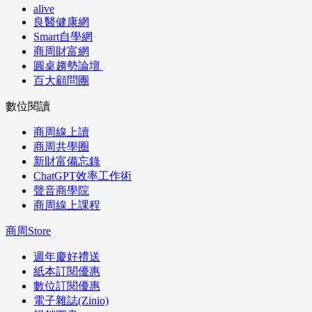
alive
良醫健康網
Smart自學網
商周財富網
圓桌趨勢論壇
百大顧問團
數位閱讀
商周線上讀
商周共學圈
新財富備忘錄
ChatGPT效率工作術
聲音商學院
商周線上課程
商周Store
週年慶好禮送
紙本訂閱優惠
數位訂閱優惠
電子雜誌(Zinio)