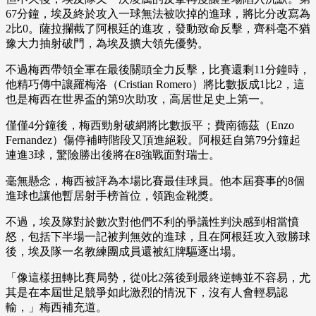
67分鐘，埃及終於攻入一球無法被吹掉的進球，將比分改寫為
2比0。薩拉攔截了阿根廷的進攻，發動致命反擊，齊科毫不猶
豫大力抽射破門，為埃及擴大領先優勢。
不過梅西帶領全軍在最後關頭全力反擊，比賽還剩11分鐘時，
他精巧傳中讓羅梅洛（Cristian Romero）將比數扳成1比2，這
也是梅西在世界盃的第9次助攻，高居世足史上第一。
僅僅4分鐘後，梅西勁射破網將比數扳平；費南德茲（Enzo
Fernandez）傷停補時階段又頂進絕殺。阿根廷自第79分鐘起
連進3球，驚險勝出後將在8強戰面對瑞士。
毫無懸念，梅西被評為本場比賽最佳球員。他本屆賽事的8個
進球也讓他暫居射手榜首位，領跑金靴獎。
不過，埃及隊對於數次對他們不利的爭議性判決感到相當憤
怒，包括下半場一記被判無效的進球，且在阿根廷攻入致勝球
後，埃及隊一名教練團成員還被紅牌驅逐出場。
「像這樣扭轉比賽局勢，從0比2落後到最終逆轉並不容易，尤
其是在本屆世足競爭如此激烈的情況下，沒有人會輕易認
輸，」梅西補充道。