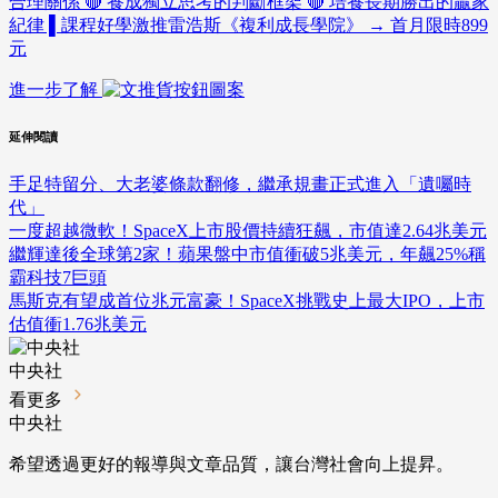
合理關係 🔴 養成獨立思考的判斷框架 🔴 培養長期勝出的贏家
紀律 ▌課程好學激推雷浩斯《複利成長學院》 → 首月限時899
元
進一步了解
延伸閱讀
手足特留分、大老婆條款翻修，繼承規畫正式進入「遺囑時
代」
一度超越微軟！SpaceX上市股價持續狂飆，市值達2.64兆美元
繼輝達後全球第2家！蘋果盤中市值衝破5兆美元，年飆25%稱
霸科技7巨頭
馬斯克有望成首位兆元富豪！SpaceX挑戰史上最大IPO，上市
估值衝1.76兆美元
中央社
看更多
中央社
希望透過更好的報導與文章品質，讓台灣社會向上提昇。