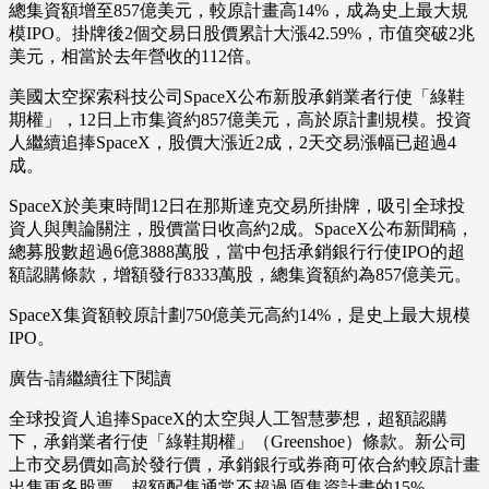
總集資額增至857億美元，較原計畫高14%，成為史上最大規
模IPO。掛牌後2個交易日股價累計大漲42.59%，市值突破2兆
美元，相當於去年營收的112倍。
美國太空探索科技公司SpaceX公布新股承銷業者行使「綠鞋
期權」，12日上市集資約857億美元，高於原計劃規模。投資
人繼續追捧SpaceX，股價大漲近2成，2天交易漲幅已超過4
成。
SpaceX於美東時間12日在那斯達克交易所掛牌，吸引全球投
資人與輿論關注，股價當日收高約2成。SpaceX公布新聞稿，
總募股數超過6億3888萬股，當中包括承銷銀行行使IPO的超
額認購條款，增額發行8333萬股，總集資額約為857億美元。
SpaceX集資額較原計劃750億美元高約14%，是史上最大規模
IPO。
廣告-請繼續往下閱讀
全球投資人追捧SpaceX的太空與人工智慧夢想，超額認購
下，承銷業者行使「綠鞋期權」（Greenshoe）條款。新公司
上市交易價如高於發行價，承銷銀行或券商可依合約較原計畫
出售更多股票，超額配售通常不超過原集資計畫的15%。