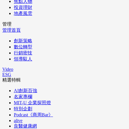
焦點人物
投資理財
地產風雲
管理
管理首頁
創新策略
數位轉型
行銷密技
領導馭人
Video
ESG
精選特輯
AI創新百強
名家專欄
MIT-U 企業探照燈
特別企劃
Podcast《商周Bar》
alive
良醫健康網