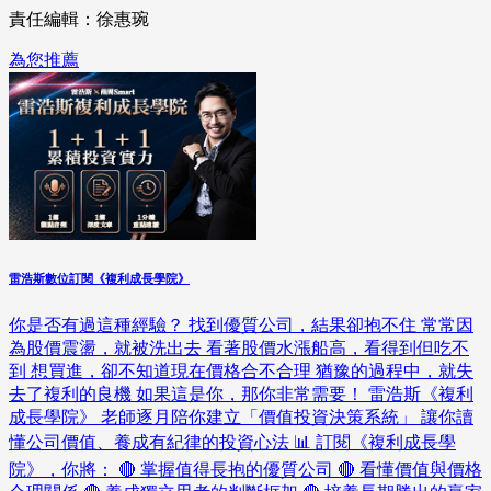
責任編輯：徐惠琬
為您推薦
雷浩斯數位訂閱《複利成長學院》
你是否有過這種經驗？ 找到優質公司，結果卻抱不住 常常因
為股價震盪，就被洗出去 看著股價水漲船高，看得到但吃不
到 想買進，卻不知道現在價格合不合理 猶豫的過程中，就失
去了複利的良機 如果這是你，那你非常需要！ 雷浩斯《複利
成長學院》 老師逐月陪你建立「價值投資決策系統」 讓你讀
懂公司價值、養成有紀律的投資心法 📊 訂閱《複利成長學
院》，你將： 🔴 掌握值得長抱的優質公司 🔴 看懂價值與價格