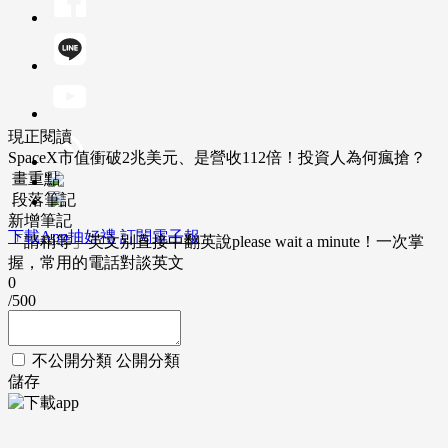
現正閱讀
SpaceX市值衝破2兆美元、是營收112倍！投資人為何瘋搶？
畫重點
段落筆記
新增筆記
下載App抽好禮
訂閱電子報
「請稍等」英文別直接中翻英說please wait a minute！一次掌
握，常用的電話對談英文
0
/500
不公開分類
公開分類
儲存