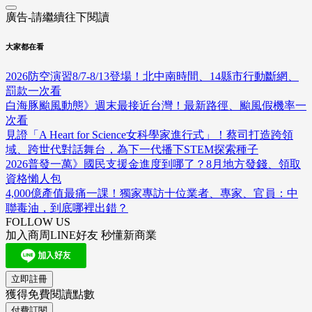
廣告-請繼續往下閱讀
大家都在看
2026防空演習8/7-8/13登場！北中南時間、14縣市行動斷網、
罰款一次看
白海豚颱風動態》週末最接近台灣！最新路徑、颱風假機率一
次看
見證「A Heart for Science女科學家進行式」！蔡司打造跨領
域、跨世代對話舞台，為下一代播下STEM探索種子
2026普發一萬》國民支援金進度到哪了？8月地方發錢、領取
資格懶人包
4,000億產值最痛一課！獨家專訪十位業者、專家、官員：中
聯毒油，到底哪裡出錯？
FOLLOW US
加入商周LINE好友 秒懂新商業
立即註冊
獲得免費閱讀點數
付費訂閱