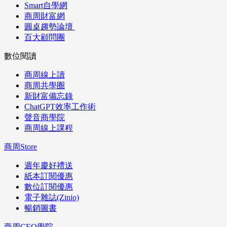
Smart自學網
商周財富網
圓桌趨勢論壇
百大顧問團
數位閱讀
商周線上讀
商周共學圈
新財富備忘錄
ChatGPT效率工作術
聲音商學院
商周線上課程
商周Store
週年慶好禮送
紙本訂閱優惠
數位訂閱優惠
電子雜誌(Zinio)
暢銷圖書
商周CEO學院