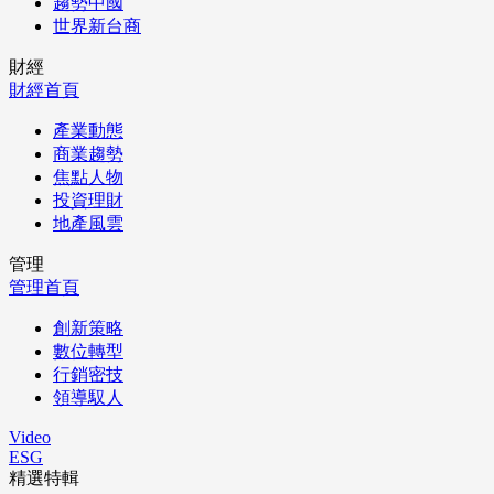
趨勢中國
世界新台商
財經
財經首頁
產業動態
商業趨勢
焦點人物
投資理財
地產風雲
管理
管理首頁
創新策略
數位轉型
行銷密技
領導馭人
Video
ESG
精選特輯