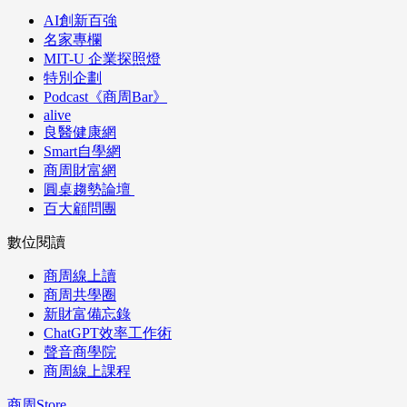
AI創新百強
名家專欄
MIT-U 企業探照燈
特別企劃
Podcast《商周Bar》
alive
良醫健康網
Smart自學網
商周財富網
圓桌趨勢論壇
百大顧問團
數位閱讀
商周線上讀
商周共學圈
新財富備忘錄
ChatGPT效率工作術
聲音商學院
商周線上課程
商周Store