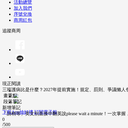
活動總覽
加入我們
序號兌換
商周紅包
追蹤商周
現正閱讀
三班護病比是什麼？2027年提前實施！規定、罰則、爭議懶人
畫重點
段落筆記
新增筆記
下載App抽好禮
訂閱電子報
「請稍等」英文別直接中翻英說please wait a minute！一
0
/500