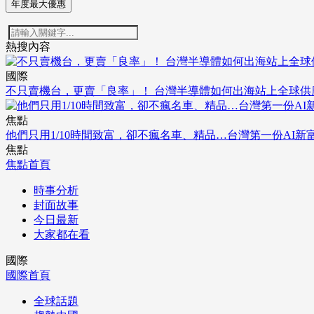
年度最大優惠
熱搜內容
國際
不只賣機台，更賣「良率」！ 台灣半導體如何出海站上全球供
焦點
他們只用1/10時間致富，卻不瘋名車、精品…台灣第一份AI新
焦點
焦點首頁
時事分析
封面故事
今日最新
大家都在看
國際
國際首頁
全球話題