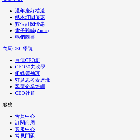
週年慶好禮送
紙本訂閱優惠
數位訂閱優惠
電子雜誌(Zinio)
暢銷圖書
商周CEO學院
百億CEO班
CEO50失敗學
組織領袖班
駐足思考表達班
客製企業培訓
CEO社群
服務
會員中心
訂閱商周
客服中心
常見問題