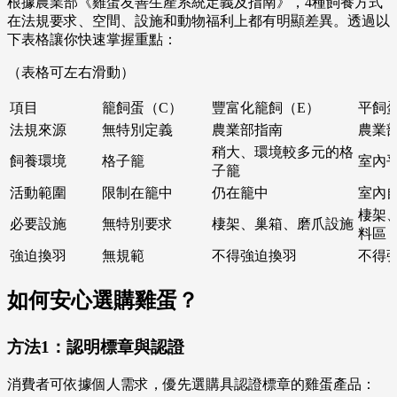
根據農業部《雞蛋友善生產系統定義及指南》，4種飼養方式
在法規要求、空間、設施和動物福利上都有明顯差異。透過以
下表格讓你快速掌握重點：
（表格可左右滑動）
項目
籠飼蛋（C）
豐富化籠飼（E）
平飼
法規來源
無特別定義
農業部指南
農業
稍大、環境較多元的格
飼養環境
格子籠
室內
子籠
活動範圍
限制在籠中
仍在籠中
室內
棲架
必要設施
無特別要求
棲架、巢箱、磨爪設施
料區
強迫換羽
無規範
不得強迫換羽
不得
如何安心選購雞蛋？
方法1：認明標章與認證
消費者可依據個人需求，優先選購具認證標章的雞蛋產品：