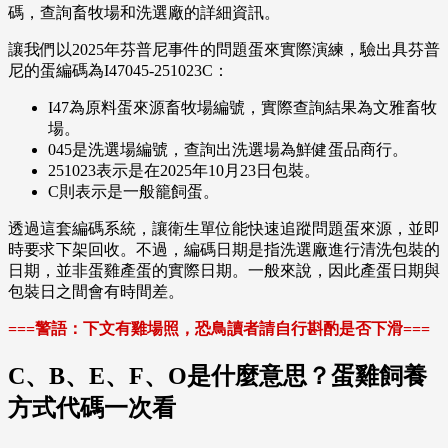
碼，查詢畜牧場和洗選廠的詳細資訊。
讓我們以2025年芬普尼事件的問題蛋來實際演練，驗出具芬普
尼的蛋編碼為I47045-251023C：
I47為原料蛋來源畜牧場編號，實際查詢結果為文雅畜牧
場。
045是洗選場編號，查詢出洗選場為鮮健蛋品商行。
251023表示是在2025年10月23日包裝。
C則表示是一般籠飼蛋。
透過這套編碼系統，讓衛生單位能快速追蹤問題蛋來源，並即
時要求下架回收。不過，編碼日期是指洗選廠進行清洗包裝的
日期，並非蛋雞產蛋的實際日期。一般來說，因此產蛋日期與
包裝日之間會有時間差。
===警語：下文有雞場照，恐鳥讀者請自行斟酌是否下滑===
C、B、E、F、O是什麼意思？蛋雞飼養
方式代碼一次看