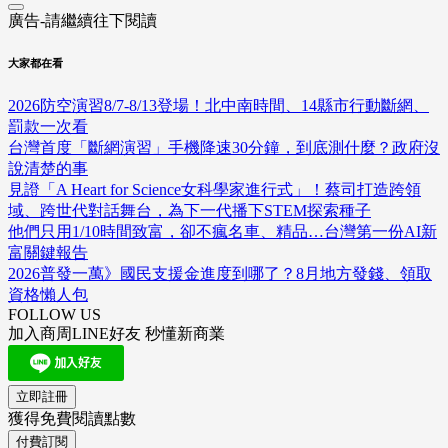
廣告-請繼續往下閱讀
大家都在看
2026防空演習8/7-8/13登場！北中南時間、14縣市行動斷網、
罰款一次看
台灣首度「斷網演習」手機降速30分鐘，到底測什麼？政府沒
說清楚的事
見證「A Heart for Science女科學家進行式」！蔡司打造跨領
域、跨世代對話舞台，為下一代播下STEM探索種子
他們只用1/10時間致富，卻不瘋名車、精品…台灣第一份AI新
富關鍵報告
2026普發一萬》國民支援金進度到哪了？8月地方發錢、領取
資格懶人包
FOLLOW US
加入商周LINE好友 秒懂新商業
立即註冊
獲得免費閱讀點數
付費訂閱