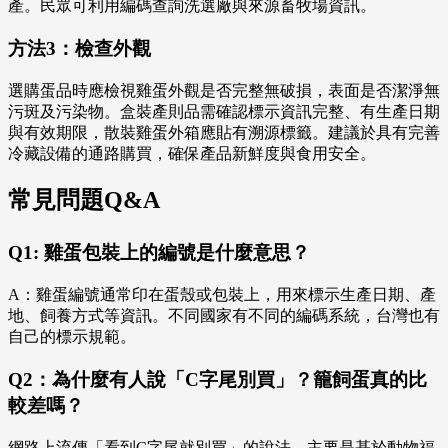
產。民眾可利用編碼查詢洗選廠與來源畜牧場資訊。
方法3：檢查外觀
選購蛋品時應檢視雞蛋外觀是否完整無破損，表面是否潔淨無
污斑及污染物。盒裝產則品需確認標示資訊完整、有生產日期
與有效期限，散裝雞蛋外箱應貼有溯源標籤。建議於具有完善
冷藏設備的通路購買，確保產品新鮮度與食用安全。
常見問題Q&A
Q1: 雞蛋包裝上的編號是什麼意思？
A：雞蛋編號通常印在蛋殼或包裝上，用來標示生產日期、產
地、飼養方式等資訊。不同國家有不同的編碼系統，台灣也有
自己的標示規範。
Q2：為什麼有人說「C字尾別買」？籠飼蛋真的比
較差嗎？
網路上流傳「看到C字尾就別買」的說法，主要是基於動物福