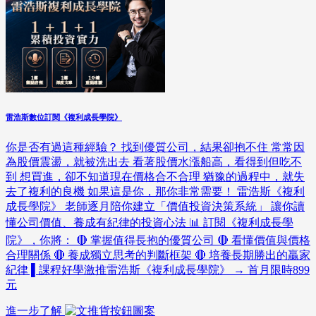
雷浩斯數位訂閱《複利成長學院》
你是否有過這種經驗？ 找到優質公司，結果卻抱不住 常常因
為股價震盪，就被洗出去 看著股價水漲船高，看得到但吃不
到 想買進，卻不知道現在價格合不合理 猶豫的過程中，就失
去了複利的良機 如果這是你，那你非常需要！ 雷浩斯《複利
成長學院》 老師逐月陪你建立「價值投資決策系統」 讓你讀
懂公司價值、養成有紀律的投資心法 📊 訂閱《複利成長學
院》，你將： 🔴 掌握值得長抱的優質公司 🔴 看懂價值與價格
合理關係 🔴 養成獨立思考的判斷框架 🔴 培養長期勝出的贏家
紀律 ▌課程好學激推雷浩斯《複利成長學院》 → 首月限時899
元
進一步了解