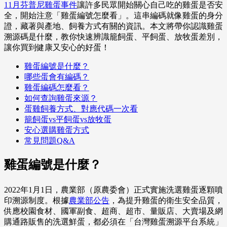
11月芬普尼雞蛋事件
讓許多民眾開始關心自己吃的雞蛋是否安
全，開始注意「雞蛋編號怎麼看」。這串編碼就像雞蛋的身分
證，藏著與產地、飼養方式有關的資訊。本文將帶你認識雞蛋
溯源碼是什麼，教你快速辨識籠飼蛋、平飼蛋、放牧蛋差別，
讓你買到健康又安心的好蛋！
雞蛋編號是什麼？
哪些蛋會有編碼？
雞蛋編碼怎麼看？
如何查詢雞蛋來源？
蛋雞飼養方式、對應代碼一次看
籠飼蛋vs平飼蛋vs放牧蛋
安心選購雞蛋方式
常見問題Q&A
雞蛋編號是什麼？
2022年1月1日，農業部（原農委會）正式實施洗選雞蛋逐顆噴
印溯源制度。根據
農業部公告
，為提升雞蛋的衛生安全品質，
供應校園食材、國軍副食、超商、超市、量販店、大賣場及網
購通路販售的洗選鮮蛋，都必須在「台灣雞蛋溯源平台系統」