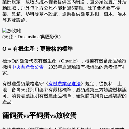
業部規定，放牧系統不僅要提供室內雞舍，還必須設置戶外活
動區域，戶外每平方公尺不能超過6隻雞。除了要求要有棲
架、巢箱、墊料等基本設施，還應提供雞隻遮棚、樹木、灌木
等遮蔽設施。
(來源：Dreamstime/典匠影像)
O = 有機生產：更嚴格的標準
標示O的雞蛋代表有機生產（Organic），根據有機畜產品驗證
機構
中央畜產會公告
，2025年通過驗證有機蛋品的業者僅有4
家。
有機雞蛋須嚴格遵守《
有機農業促進法
》規定，從飼料、土
地、畜禽來源到用藥都有嚴格標準，必須經第三方驗證機構認
可。消費者應認明有機農產品標章，確保購買到真正經驗證的
產品。
籠飼蛋vs平飼蛋vs放牧蛋