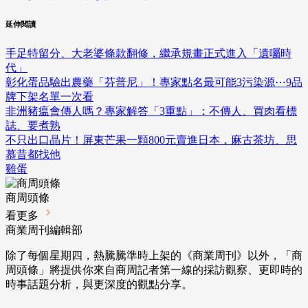
延伸閱讀
手足特留分、大老婆條款翻修，繼承規畫正式進入「遺囑時
代」
彰化蛋品驗出農藥「芬普尼」！專家點名最可能3污染源⋯9品
牌下架名單一次看
非洲豬瘟會傳人嗎？專家解答「3重點」：不傳人、買肉看標
誌、要煮熟
不只出口晶片！屏東芒果一顆800元賣進日本，麻古茶坊、思
慕昔都找他
雞蛋
商周頭條
看更多
商業周刊編輯部
除了每個星期四，熱騰騰準時上架的《商業周刊》以外，「商
周頭條」將提供你來自商周記者第一線的採訪觀察、
更即時的
時事話題分析，與更深度的觀點分享。