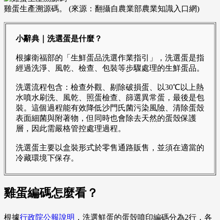
雞蛋生產溯源碼。 (來源：翻攝自農業部農業知識入口網)
小辭典｜洗選蛋是什麼？
根據衛福部的「生鮮蛋品洗選作業指引」，洗選蛋是指
經過洗淨、風乾、檢查、包裝等步驟處理的生鮮蛋品。
洗選流程包含：檢查外觀、剔除破損蛋、以30℃以上熱
水噴水刷洗、風乾、照蛋檢查、篩選異常蛋，最後是包
裝。這個過程能有效降低沙門氏菌污染風險、清除蛋殼
表面細菌與附著物，但同時也會除去天然的蛋殼保護
層，因此需嚴格管控處理過程。
洗選蛋主要以盒裝形式於零售通路販售，並須在適當的
冷藏環境下保存。
雞蛋編碼怎麼看？
根據
行政院公報說明
，洗選鮮蛋的蛋殼噴印編碼分為2行，各