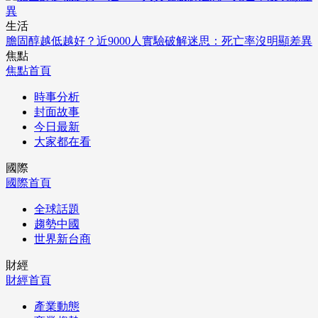
生活
膽固醇越低越好？近9000人實驗破解迷思：死亡率沒明顯差異
焦點
焦點首頁
時事分析
封面故事
今日最新
大家都在看
國際
國際首頁
全球話題
趨勢中國
世界新台商
財經
財經首頁
產業動態