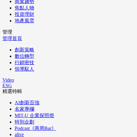
商業趨勢
焦點人物
投資理財
地產風雲
管理
管理首頁
創新策略
數位轉型
行銷密技
領導馭人
Video
ESG
精選特輯
AI創新百強
名家專欄
MIT-U 企業探照燈
特別企劃
Podcast《商周Bar》
alive