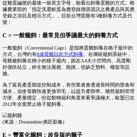
從雞蛋編號的最後一個英文字母，能看出飼養蛋雞的方式。根
據農業部的「指定洗選鮮蛋為應登錄溯源資訊之農產品與其應
登錄之項目及標示方式」，目前台灣蛋雞有5種飼養方式及代
號：
C = 一般籠飼：最常見但爭議最大的飼養方式
一般籠飼（Conventional Cage）是指將蛋雞飼養在格子籠中的
方式，台灣約有
8成蛋雞以此方式飼養
。在傳統籠飼系統中，
母雞被飼養在狹小的格子籠內，困在A4大小空間內、高度剛
好僅供站立，終生無法展翅、跑跳，也缺乏墊料、棲架等設
施。
為了延長產蛋期並控制成本，有些業者會透過長時間的禁食和
減水，迫使母雞快速更換羽毛，以提升產卵率。雖然籠飼管理
方便、產量穩定，但從動物福利角度來看爭議極大，歐盟已在
2012年全面禁止格子籠飼養。
(來源：Dreamstime/典匠影像)
E = 豐富化籠飼：改良版的籠子