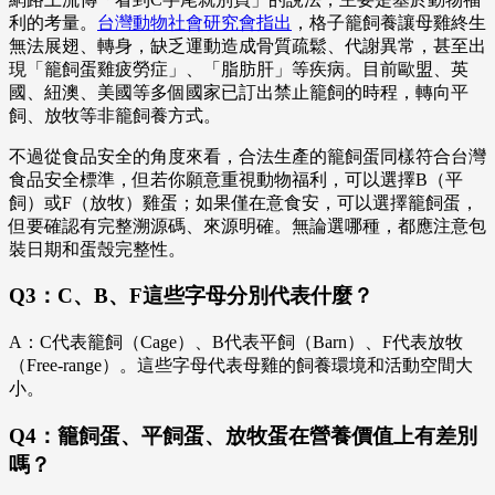
利的考量。
台灣動物社會研究會指出
，格子籠飼養讓母雞終生
無法展翅、轉身，缺乏運動造成骨質疏鬆、代謝異常，甚至出
現「籠飼蛋雞疲勞症」、「脂肪肝」等疾病。目前歐盟、英
國、紐澳、美國等多個國家已訂出禁止籠飼的時程，轉向平
飼、放牧等非籠飼養方式。
不過從食品安全的角度來看，合法生產的籠飼蛋同樣符合台灣
食品安全標準，但若你願意重視動物福利，可以選擇B（平
飼）或F（放牧）雞蛋；如果僅在意食安，可以選擇籠飼蛋，
但要確認有完整溯源碼、來源明確。無論選哪種，都應注意包
裝日期和蛋殼完整性。
Q3：C、B、F這些字母分別代表什麼？
A：C代表籠飼（Cage）、B代表平飼（Barn）、F代表放牧
（Free-range）。這些字母代表母雞的飼養環境和活動空間大
小。
Q4：籠飼蛋、平飼蛋、放牧蛋在營養價值上有差別
嗎？