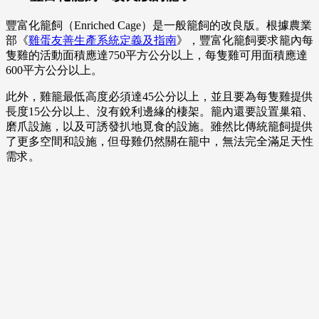
豐富化籠飼（Enriched Cage）是一般籠飼的改良版。根據農業
部《
雞蛋友善生產系統定義及指南
》，豐富化籠飼要求籠內每
隻雞的活動面積應達750平方公分以上，每隻雞可用面積應達
600平方公分以上。
此外，雞籠最低高度必須達45公分以上，並且要為每隻雞提供
長度15公分以上、沒有銳利邊緣的棲架。籠內還要設置巢箱、
磨爪設施，以及可誘發扒地覓食的設施。雖然比傳統籠飼提供
了更多空間和設施，但母雞仍然關在籠中，無法完全滿足天性
需求。