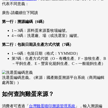
代表不同意義：
廣告-請繼續往下閱讀
第一行：溯源編碼（6碼）
1～3碼：原料蛋來源畜牧場編號。
4～6碼：洗選廠、場（或洗選室）編號。
第二行：包裝日期及生產方式代號（7碼）
1～6碼：包裝日期（格式：YYMMDD）
第7碼：生產方式代號（O－有機生產、F－放牧生產、B
－平飼生產、E－豐富化籠飼生產、C－一般籠飼生產）
洗選蛋編碼意義。 (來源：國產雞蛋溯源平台系統（商周編輯
處再製）)
如何查詢雞蛋來源？
消費者可透過「
台灣雞蛋噴印溯源管理系統
」，輸入溯源編