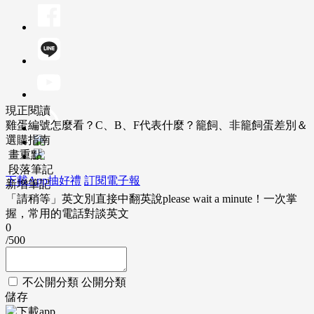
現正閱讀
雞蛋編號怎麼看？C、B、F代表什麼？籠飼、非籠飼蛋差別＆
選購指南
畫重點
段落筆記
下載App抽好禮
訂閱電子報
新增筆記
「請稍等」英文別直接中翻英說please wait a minute！一次掌
握，常用的電話對談英文
0
/500
不公開分類
公開分類
儲存