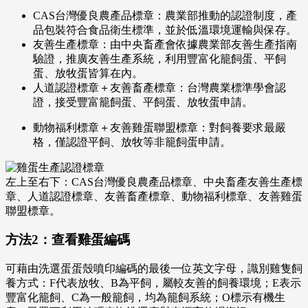
CAS台灣優良農產品標章：農業部推動的認證制度，產
品包裝符合食品衛生標準，並於低溫環境運輸與保存。
友善生產標章：由中央畜產會依據農業部友善生產指南
驗證，推廣友善生產系統，利用豐富化籠飼蛋、平飼
蛋、放牧蛋皆算在內。
人道認證標章＋友善畜產標章：台灣農業標準學會認
證，接受豐富籠飼蛋、平飼蛋、放牧蛋申請。
動物福利標章＋友善雞蛋聯盟標章：對飼養要求最嚴
格，僅認證平飼、放牧等非籠飼蛋申請。
左上至右下：CAS台灣優良農產品標章、中央畜產友善生產標
章、人道認證標章、友善畜產標章、動物福利標章、友善雞蛋
聯盟標章。
方法2：查看雞蛋編碼
可藉由洗選蛋蛋殼噴印編碼的最後一位英文字母，識別雞隻飼
養方式：F代表放牧、B為平飼，屬較友善的飼養環境；E表示
豐富化籠飼、C為一般籠飼，均為籠飼系統；O標示有機生