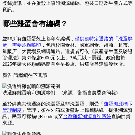
登錄資訊，並在蛋殼上噴印溯源編碼、包裝日期及生產方式等
資訊。
哪些雞蛋會有編碼？
並非所有雞蛋蛋殼上都印有編碼，
僅供應特定通路的「洗選鮮
蛋」需要逐顆噴印
，包括校園食材、國軍副食、超商、超市、
量販店、大賣場及網購通路。違規者可依《農產品生產及驗證
管理法》第31條處6000元以上、3萬元以下罰鍰。政府擬於
2025年擴大逐顆編碼範圍至早餐店、烘焙店等連鎖餐飲店。
廣告-請繼續往下閱讀
洗選鮮雞蛋噴印溯源範例。 (來源：翻攝自農委會簡報)
至於供應其他通路的洗選蛋及非洗選蛋，則受「
雞蛋溯源標示
管理制度
」管理，須在外箱或蛋籃貼上標籤貼紙，提供溯源資
訊。民眾可掃描QR code或至
台灣雞蛋溯源查詢系統
查詢供貨
來源。