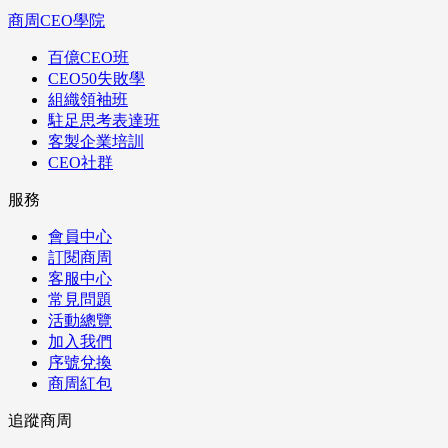
商周CEO學院
百億CEO班
CEO50失敗學
組織領袖班
駐足思考表達班
客製企業培訓
CEO社群
服務
會員中心
訂閱商周
客服中心
常見問題
活動總覽
加入我們
序號兌換
商周紅包
追蹤商周