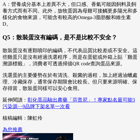
A：營養成分基本上差異不大，但口感、香氣可能因飼料及飼
養方式而有不同。此外，放牧蛋因為母雞可接觸更多陽光和多
樣化的食物來源，可能含有較高的Omega-3脂肪酸和維生素
D。
Q5：散裝蛋沒有編碼，是不是比較不安全？
散裝蛋沒有逐顆噴印的編碼，不代表品質比較差或不安全。這
些雞蛋只是沒有經過洗選程序，而是在蛋籃或外箱上貼「雞蛋
溯源標籤」，消費者可透過掃描QR code查詢蛋品來源。
洗選蛋的主要優勢在於有清洗、殺菌的過程，加上經過油蠟處
理、冷藏保存，通常保存期限會比較長。但只要來源明確、保
存得當，散裝蛋同樣可以安心食用。
延伸閱讀：
彰化蛋品驗出農藥「芬普尼」！專家點名最可能3
污染源⋯9品牌下架名單一次看
核稿編輯：陳虹伶
為您推薦