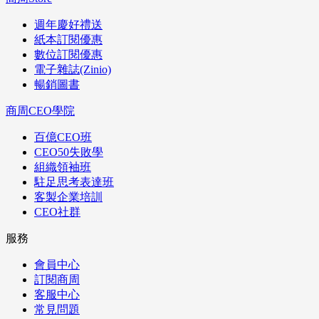
週年慶好禮送
紙本訂閱優惠
數位訂閱優惠
電子雜誌(Zinio)
暢銷圖書
商周CEO學院
百億CEO班
CEO50失敗學
組織領袖班
駐足思考表達班
客製企業培訓
CEO社群
服務
會員中心
訂閱商周
客服中心
常見問題