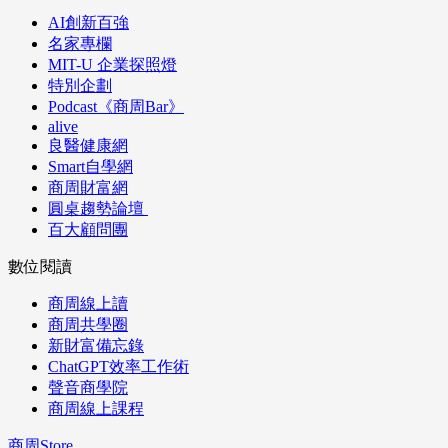
AI創新百強
名家專欄
MIT-U 企業探照燈
特別企劃
Podcast《商周Bar》
alive
良醫健康網
Smart自學網
商周財富網
圓桌趨勢論壇
百大顧問團
數位閱讀
商周線上讀
商周共學圈
新財富備忘錄
ChatGPT效率工作術
聲音商學院
商周線上課程
商周Store