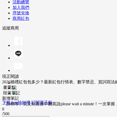
活動總覽
加入我們
序號兌換
商周紅包
追蹤商周
現正閱讀
2026婚禮紅包包多少？最新紅包行情表、數字禁忌、賀詞寫法
畫重點
段落筆記
新增筆記
下載App抽好禮
訂閱電子報
「請稍等」英文別直接中翻英說please wait a minute！一
0
/500