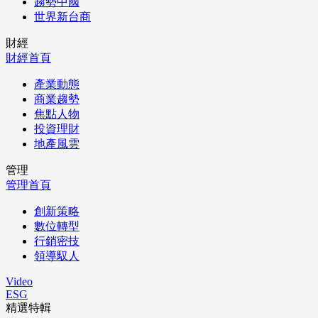
趨勢中國
世界新台商
財經
財經首頁
產業動態
商業趨勢
焦點人物
投資理財
地產風雲
管理
管理首頁
創新策略
數位轉型
行銷密技
領導馭人
Video
ESG
精選特輯