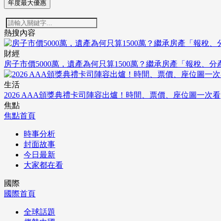
年度最大優惠
熱搜內容
財經
房子市價5000萬，遺產為何只算1500萬？繼承房產「報稅、
生活
2026 AAA頒獎典禮卡司陣容出爐！時間、票價、座位圖一次看
焦點
焦點首頁
時事分析
封面故事
今日最新
大家都在看
國際
國際首頁
全球話題