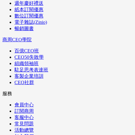
週年慶好禮送
紙本訂閱優惠
數位訂閱優惠
電子雜誌(Zinio)
暢銷圖書
商周CEO學院
百億CEO班
CEO50失敗學
組織領袖班
駐足思考表達班
客製企業培訓
CEO社群
服務
會員中心
訂閱商周
客服中心
常見問題
活動總覽