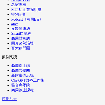
名家專欄
MIT-U 企業探照燈
特別企劃
Podcast《商周Bar》
alive
良醫健康網
Smart自學網
商周財富網
圓桌趨勢論壇
百大顧問團
數位閱讀
商周線上讀
商周共學圈
新財富備忘錄
ChatGPT效率工作術
聲音商學院
商周線上課程
商周Store