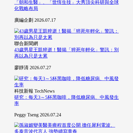
「朝和生醫」、「世恆生技」大秀頂尖科研與全球
化戰略布局
廣編企劃
2026.07.17
聯合新聞網
43歲男星王凱猝逝！醫揭「猝死年輕化」警訊：別
再以為只是太累
廖靜清
2026.07.27
科技新報 TechNews
研究：每天3～5杯黑咖啡，降低糖尿病、中風發生
率
Peggy Tseng
2026.07.24