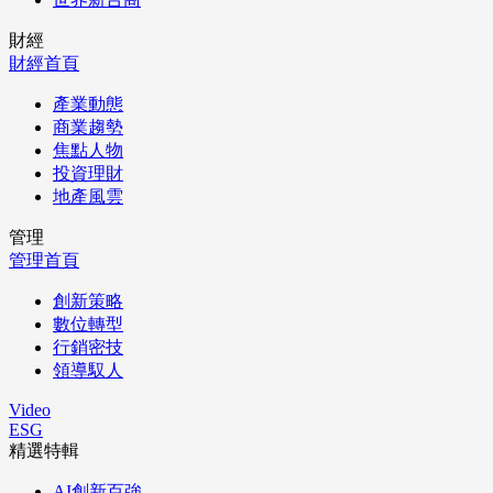
財經
財經首頁
產業動態
商業趨勢
焦點人物
投資理財
地產風雲
管理
管理首頁
創新策略
數位轉型
行銷密技
領導馭人
Video
ESG
精選特輯
AI創新百強