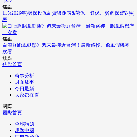
焦點
115(2026年)勞保投保薪資級距表&勞保、健保、勞退保費對照
表
焦點
白海豚颱風動態》週末最接近台灣！最新路徑、颱風假機率一
次看
焦點
焦點首頁
時事分析
封面故事
今日最新
大家都在看
國際
國際首頁
全球話題
趨勢中國
世界新台商