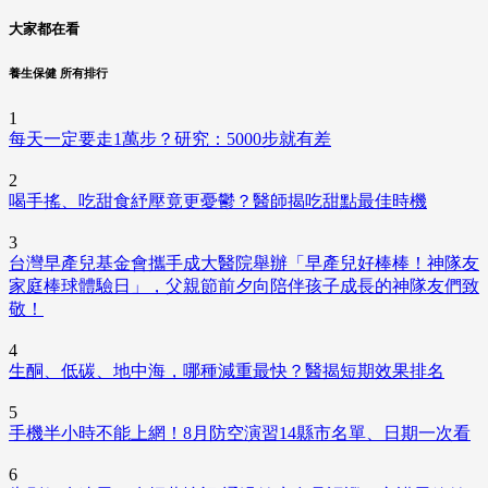
大家都在看
養生保健 所有排行
1
每天一定要走1萬步？研究：5000步就有差
2
喝手搖、吃甜食紓壓竟更憂鬱？醫師揭吃甜點最佳時機
3
台灣早產兒基金會攜手成大醫院舉辦「早產兒好棒棒！神隊友
家庭棒球體驗日」，父親節前夕向陪伴孩子成長的神隊友們致
敬！
4
生酮、低碳、地中海，哪種減重最快？醫揭短期效果排名
5
手機半小時不能上網！8月防空演習14縣市名單、日期一次看
6