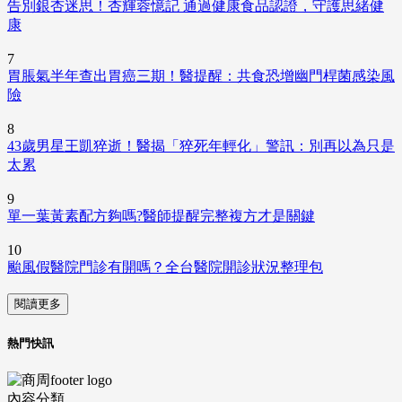
告別銀杏迷思！杏輝蓉憶記 通過健康食品認證，守護思緒健
康
7
胃脹氣半年查出胃癌三期！醫提醒：共食恐增幽門桿菌感染風
險
8
43歲男星王凱猝逝！醫揭「猝死年輕化」警訊：別再以為只是
太累
9
單一葉黃素配方夠嗎?醫師提醒完整複方才是關鍵
10
颱風假醫院門診有開嗎？全台醫院開診狀況整理包
閱讀更多
熱門快訊
內容分類