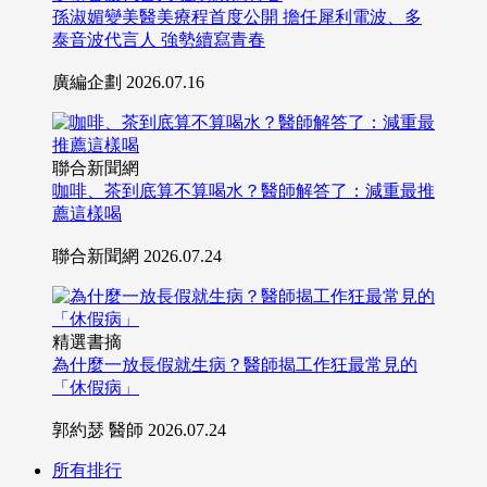
孫淑媚變美醫美療程首度公開 擔任犀利電波、多
泰音波代言人 強勢續寫青春
廣編企劃
2026.07.16
聯合新聞網
咖啡、茶到底算不算喝水？醫師解答了：減重最推
薦這樣喝
聯合新聞網
2026.07.24
精選書摘
為什麼一放長假就生病？醫師揭工作狂最常見的
「休假病」
郭約瑟 醫師
2026.07.24
所有排行