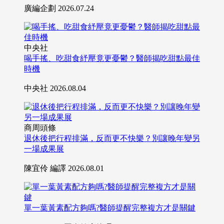
廣編企劃
2026.07.24
中央社
喝手搖、吃甜食紓壓竟更憂鬱？醫師揭吃甜點最佳
時機
中央社
2026.08.04
商周頭條
退休後把行程排滿，反而更不快樂？別讓晚年變另
一場成果展
陳宜伶 編譯
2026.08.01
單一葉黃素配方夠嗎?醫師提醒完整複方才是關鍵