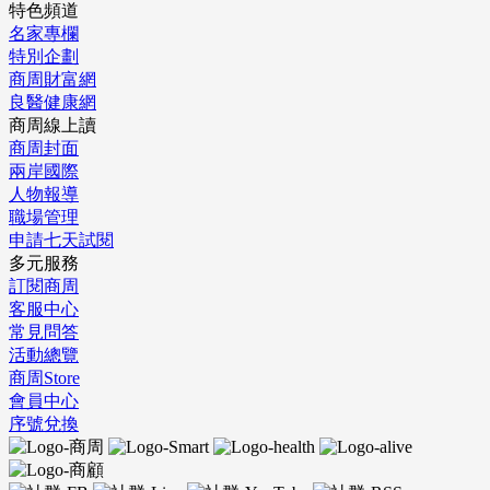
特色頻道
名家專欄
特別企劃
商周財富網
良醫健康網
商周線上讀
商周封面
兩岸國際
人物報導
職場管理
申請七天試閱
多元服務
訂閱商周
客服中心
常見問答
活動總覽
商周Store
會員中心
序號兌換