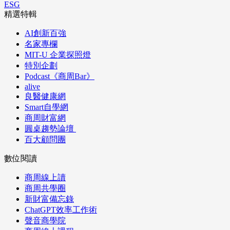
ESG
精選特輯
AI創新百強
名家專欄
MIT-U 企業探照燈
特別企劃
Podcast《商周Bar》
alive
良醫健康網
Smart自學網
商周財富網
圓桌趨勢論壇
百大顧問團
數位閱讀
商周線上讀
商周共學圈
新財富備忘錄
ChatGPT效率工作術
聲音商學院