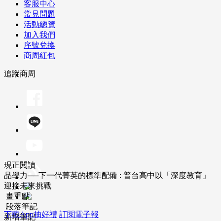
客服中心
常見問題
活動總覽
加入我們
序號兌換
商周紅包
追蹤商周
現正閱讀
品學力──下一代菁英的標準配備 : 普台高中以「深度教育」
迎接未來挑戰
畫重點
段落筆記
下載App抽好禮
訂閱電子報
新增筆記