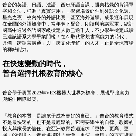
普台的英語、日語、法語、西班牙語言課，摒棄枯燥的背誦單
字和文法，強調「真實運用」，學習場景延伸到外語文化週、
星光之夜、校內外的外語比賽，甚至海外遊學。成果逐年展現
在全國的外語競賽中，常年奪下配音、朗讀與演講冠軍，總計
國高中通過各語國家級檢定人數已逾千人，不少學生檢定成績
已達該語系大學畢業門檻！在AI取代常規書寫能力的時代，
具備「跨語言溝通」與「跨文化理解」的人才，正是全球市場
的稀缺能力。
在快速變動的時代，
普台選擇扎根教育的核心
普台學子勇闖2023年VEX機器人世界錦標賽，展現堅強實力
與絕佳團隊默契。
「教育的本質，是讓孩子成為更好的自己。」普台的教育模式
不是最快速的，也不是最輕鬆的。它需要學生的自律、教師的
投入與家長的信任。在亞洲教育普遍追求「更快、更高、更
強」的環境下，普台選擇以「更慢、更深、更穩」的方式培養