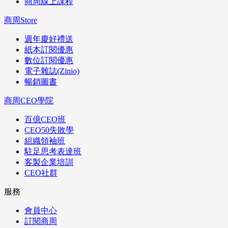
商周線上課程
商周Store
週年慶好禮送
紙本訂閱優惠
數位訂閱優惠
電子雜誌(Zinio)
暢銷圖書
商周CEO學院
百億CEO班
CEO50失敗學
組織領袖班
駐足思考表達班
客製企業培訓
CEO社群
服務
會員中心
訂閱商周