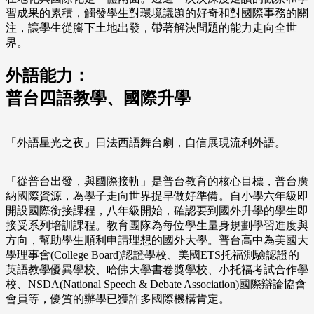
習成果的累積，觸發學生對環境議題的好奇和對國際事務的關
注，讓學生從腳下土地出發，帶著解決問題的能力走向全世
界。
外語能力：
普台四語教學、國際升學
「外語星光之夜」日法西語舞台劇，自信展現流利外語。
「從普台出發，與國際接軌」是普台教育的核心目標，普台廣
納國際資源，為學子走向世界提早做好準備。自小學六年級即
開設國際銜接課程，八年級開始，確認要到國外升學的學生即
接受系列培訓課程。教育團隊為每位學生量身規劃學習進度與
方向，幫助學生順利申請理想的國外大學。普台高中為美國大
學理事會(College Board)認證學校、美國ETS托福測驗認證的
英語教學優異學校、哈佛大學書卷獎學校、小托福考試合作學
校、NSDA(National Speech & Debate Association)國際辯論協會
會員等，優質的辦學已獲許多國際機構肯定。