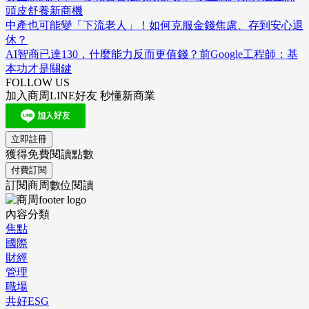
頭皮舒養新商機
中產也可能變「下流老人」！如何克服金錢焦慮、存到安心退
休？
AI智商已達130，什麼能力反而更值錢？前Google工程師：基
本功才是關鍵
FOLLOW US
加入商周LINE好友 秒懂新商業
立即註冊
獲得免費閱讀點數
付費訂閱
訂閱商周數位閱讀
內容分類
焦點
國際
財經
管理
職場
共好ESG