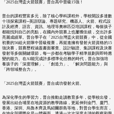
「2025台灣盃火箭競賽」普台高中晉級15強！
普台的課程豐富多元，除了核心學科課程外，學校開設多達數
十項探索課程─英語辯論、專題研究、機器人、火箭、程式設
計及經濟、語言、資訊、地理等奧林匹亞培訓課程，每個孩子
都能找到自己的亮點，在國內外競賽上也屢獲佳績，交出許多
亮麗成績單。普台學子在「2025台灣盃火箭競賽」中，從全國
初賽的56組火箭隊中晉級複賽，再挺進擁有發射火箭資格的15
強決賽，競賽歷程涵蓋書面審查、設計驗證、集訓課程及決賽
發射等多個關鍵環節，每一步都在考驗學子精準規劃與即時應
變的能力。在AI能完成許多標準化任務的時代，普台加強培
養孩子的「深度理解」、「創造力」、「解決問題能力」與
「跨領域整合力」。
「2025台灣盃火箭競賽」普台成功發射火箭。
為深化學生的學習力，普台推動走讀教育多年，從學校出發，
發展出結合埔里在地資源的教學路線，更延伸到金門、廈門、
香港、深圳、烏魯木齊及馬紹爾群島等地，對普台學生而言，
在地化與國際化是一體兩面。透過一次次深度走讀的觀察和學