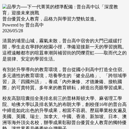
普台優質全人教育，品格力與學習力雙軌並進。
Powered by 普台高中
2026/05/28
清晨的埔里山城，霧氣未散，普台高中宿舍的大門已緩緩打
開，學生走在寧靜的校園小徑，準備迎接新一天的學習挑戰。
這裡遠離都市的喧囂車潮與補習街的閃爍霓虹——取而代之的
是規律、安定的學習生活。
有別於升學導向的教育環境，普台從國小到高中打造全住宿、
多元適性的教育環境，培養學生的「健全品格」、「跨領域學
習」及「四國外語」，養成「內外兼修、才德兼備、接軌國
際」的可貴特質。多年來的教育耕耘，締造出亮眼學習成果。
校友高顥瑄囊括全美排名前三的普林斯頓大學、麻省理工學
院、哈佛大學以及排名第九的布朗大學，創校僅16年的普台高
中締造如此出色的升學成果，相當不容易。歷屆畢業校友遍及
美國、英國、瑞士、加拿大、中國、香港、新加坡、日本、澳
洲等海外頂尖名校，辦學成果彰顯普台優質全人教育的獨特優
勢，讓世界看見優秀的台灣學子。