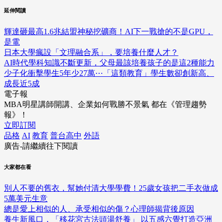
延伸閱讀
輝達砸最高1.6兆結盟神秘挖礦商！AI下一戰搶的不是GPU，
是電
日本大學瘋設「文理融合系」，要培養什麼人才？
AI時代學科知識不斷更新，父母最該培養孩子的是這2種能力
少子化衝擊學生5年少27萬⋯「這類教育」學生數卻創新高、
成長近5成
電子報
MBA明星講師開講、企業如何戰勝不景氣 都在《管理趨勢
報》！
立即訂閱
品格
AI
教育
普台高中
外語
廣告-請繼續往下閱讀
大家都在看
別人不要的舊衣，幫她付清大學學費！25歲女孩把二手衣做成
5萬美元生意
總是愛上相似的人、承受相似的傷？心理師揭背後原因
養生新風口，「移花宮古法頭湯舒養」 以五感六覺打造亞洲