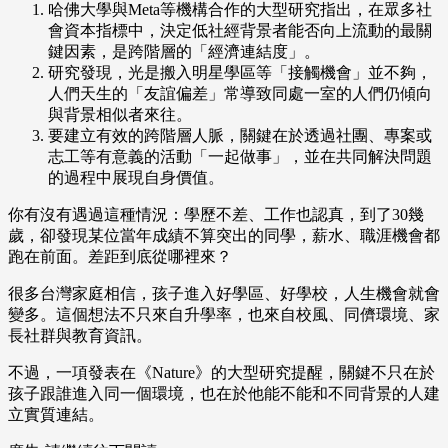
哈佛大學與Meta等機構合作的大型研究指出，在眾多社
會資本指標中，決定低社經背景者能否向上流動的最關
鍵因素，是跨階層的「經濟連結度」。
研究發現，光是搬入明星學區等「接觸機會」並不夠，
人們天生的「友誼偏差」常導致同處一室的人們仍傾向
與背景相似者來往。
要建立有效的跨階層人脈，關鍵在於透過社團、專案或
志工等有意義的活動「一起做事」，並在共同解決問題
的過程中展現自身價值。
你有沒有遇過這種情況：學歷不差、工作也認真，到了30幾
歲，卻發現某位當年成績不算突出的同學，薪水、職涯機會都
跑在前面。差距到底從哪裡來？
很多台灣家庭相信，孩子進入好學區、好學校，人生機會就會
變多。這個想法不只來自升學率，也來自校風、同儕環境、家
長社群與教育資訊。
不過，一項發表在《Nature》的大型研究提醒，關鍵不只在於
孩子跟誰進入同一個環境，也在於他能不能和不同背景的人建
立實質連結。