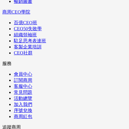
暢銷圖書
商周CEO學院
百億CEO班
CEO50失敗學
組織領袖班
駐足思考表達班
客製企業培訓
CEO社群
服務
會員中心
訂閱商周
客服中心
常見問題
活動總覽
加入我們
序號兌換
商周紅包
追蹤商周