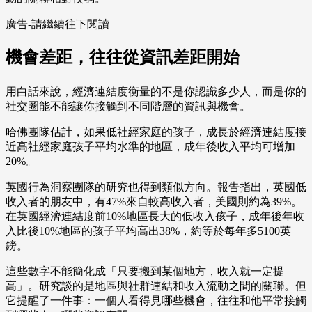
廣告-請繼續往下閱讀
機會差距，往往從資訊差距開始
用白話來說，經濟連結度衡量的不是你認識多少人，而是你的
社交圈能不能讓你接觸到不同階層的資訊與機會。
哈佛團隊估計，如果低社經家庭的孩子，成長於經濟連結度接
近高社經家庭孩子平均水準的地區，成年後收入平均可增加
20%。
英國行為洞察團隊的研究也得到類似方向。報告指出，英國低
收入者的朋友中，有47%來自較高收入者，美國則約為39%。
在英國經濟連結度前10%地區長大的低收入孩子，成年後年收
入比後10%地區的孩子平均高出38%，約等於每年多5100英
鎊。
這些數字不能簡化成「只要搬到某個地方，收入就一定提
高」。研究談的是地區與社群連結和收入流動之間的關聯。但
它提醒了一件事：一個人看得見哪些機會，往往和他平常接觸