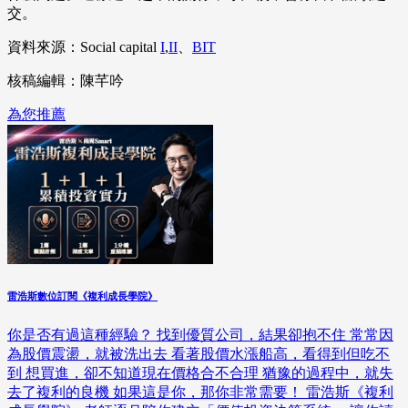
交。
資料來源：Social capital
I
,
II
、
BIT
核稿編輯：陳芊吟
為您推薦
雷浩斯數位訂閱《複利成長學院》
你是否有過這種經驗？ 找到優質公司，結果卻抱不住 常常因
為股價震盪，就被洗出去 看著股價水漲船高，看得到但吃不
到 想買進，卻不知道現在價格合不合理 猶豫的過程中，就失
去了複利的良機 如果這是你，那你非常需要！ 雷浩斯《複利