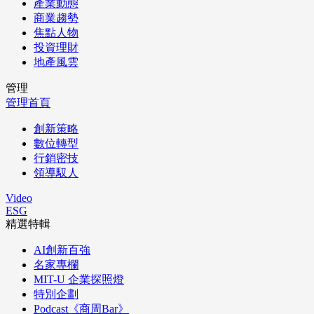
產業動態
商業趨勢
焦點人物
投資理財
地產風雲
管理
管理首頁
創新策略
數位轉型
行銷密技
領導馭人
Video
ESG
精選特輯
AI創新百強
名家專欄
MIT-U 企業探照燈
特別企劃
Podcast《商周Bar》