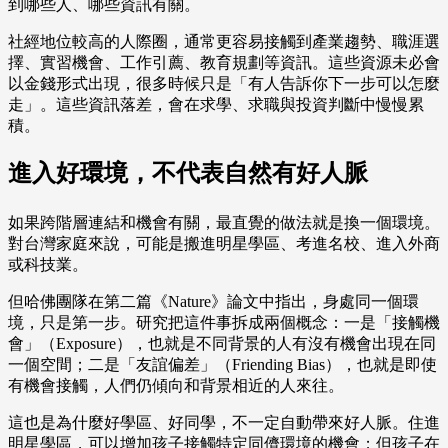
到哪些人、哪些資訊有關。
社經地位較高的人際圈，通常更容易接觸到產業趨勢、職涯選
擇、實習機會、工作引薦、教育規劃等資訊。這些資源未必會
以金錢形式出現，很多時候只是「有人告訴你下一步可以怎麼
走」。這些資訊落差，會在求學、求職與投資判斷中慢慢累
積。
進入好環境，不代表自然有好人脈
如果跨階層連結和機會有關，最直覺的做法就是換一個環境。
對台灣家庭來說，可能是搬進明星學區、考進名校、進入外商
或科技業。
但哈佛團隊在第二篇《Nature》論文中指出，身處同一個環
境，只是第一步。研究把這件事拆成兩個概念：一是「接觸機
會」（Exposure），也就是不同背景的人有沒有機會出現在同
一個空間；二是「友誼偏差」（Friending Bias），也就是即使
有機會接觸，人們仍傾向和背景相近的人來往。
這也是為什麼好學區、好同學，不一定自動帶來好人脈。住進
明星學區，可以增加孩子接觸特定同儕環境的機會；但孩子在