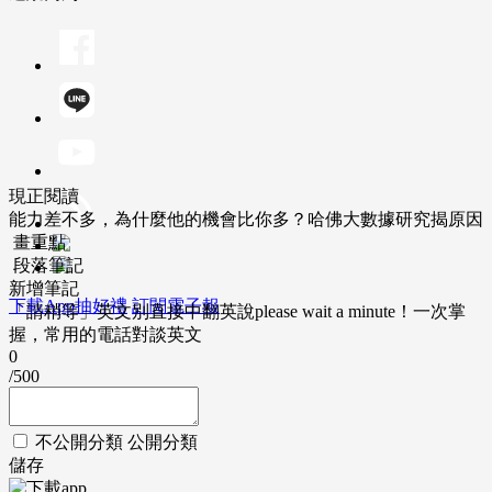
現正閱讀
能力差不多，為什麼他的機會比你多？哈佛大數據研究揭原因
畫重點
段落筆記
新增筆記
下載App抽好禮
訂閱電子報
「請稍等」英文別直接中翻英說please wait a minute！一次掌
握，常用的電話對談英文
0
/500
不公開分類
公開分類
儲存