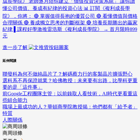
成長學院》 老師逐月陪你建立「價值投資決策系統」 讓你讀
懂公司價值、養成有紀律的投資心法 📊 訂閱《複利成長學
院》，你將： 🔴 掌握值得長抱的優質公司 🔴 看懂價值與價格
合理關係 🔴 養成獨立思考的判斷框架 🔴 培養長期勝出的贏家
紀律 ▌課程好學激推雷浩斯《複利成長學院》 → 首月限時899
元
進一步了解
延伸閱讀
聯發科為何不做純晶片了？解碼蔡力行的客製晶片擴張野心
選科系不再保證就業？哈佛教授：未來要有出路，比學科更重
要的是「這件事」
前Google工程團隊主管：以前錄取人看技術，AI時代更看重這
些組合能力
職場上最成功的人？華頓商學院教授揭：他們都有「給予者」
特質
人際關係
商周頭條