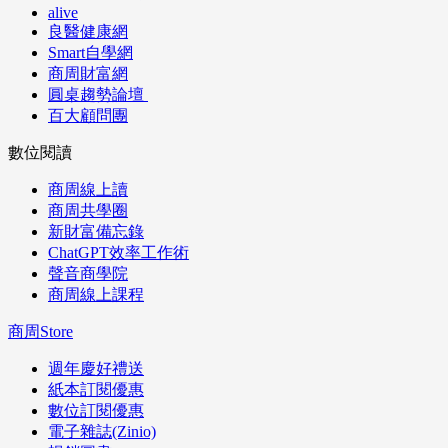
alive
良醫健康網
Smart自學網
商周財富網
圓桌趨勢論壇
百大顧問團
數位閱讀
商周線上讀
商周共學圈
新財富備忘錄
ChatGPT效率工作術
聲音商學院
商周線上課程
商周Store
週年慶好禮送
紙本訂閱優惠
數位訂閱優惠
電子雜誌(Zinio)