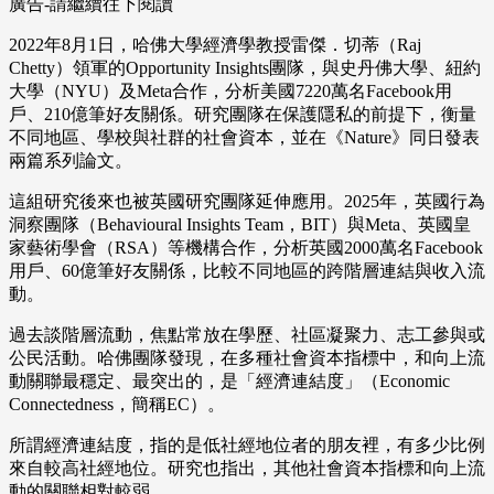
廣告-請繼續往下閱讀
2022年8月1日，哈佛大學經濟學教授雷傑．切蒂（Raj
Chetty）領軍的Opportunity Insights團隊，與史丹佛大學、紐約
大學（NYU）及Meta合作，分析美國7220萬名Facebook用
戶、210億筆好友關係。研究團隊在保護隱私的前提下，衡量
不同地區、學校與社群的社會資本，並在《Nature》同日發表
兩篇系列論文。
這組研究後來也被英國研究團隊延伸應用。2025年，英國行為
洞察團隊（Behavioural Insights Team，BIT）與Meta、英國皇
家藝術學會（RSA）等機構合作，分析英國2000萬名Facebook
用戶、60億筆好友關係，比較不同地區的跨階層連結與收入流
動。
過去談階層流動，焦點常放在學歷、社區凝聚力、志工參與或
公民活動。哈佛團隊發現，在多種社會資本指標中，和向上流
動關聯最穩定、最突出的，是「經濟連結度」（Economic
Connectedness，簡稱EC）。
所謂經濟連結度，指的是低社經地位者的朋友裡，有多少比例
來自較高社經地位。研究也指出，其他社會資本指標和向上流
動的關聯相對較弱。