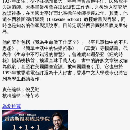
1937年出生，從小在德州長大，年輕時曾當過牛仔、民俗歌手
與調酒師。大學畢業後曾在IBM短暫工作過，之後進入研究所
攻讀神學，在美國太平洋西北區擔任牧師長達22年。其間，他
還在西雅圖湖畔學院（Lakeside School）教授繪畫與哲學，同
時也是知名的作家與演說家。目前定居於西雅圖與希臘克里特
島。
他的著作包括《我為生命做了什麼？》、《平凡事物中的不凡
思想》、《簡單生活中的快樂哲學》、《真愛》等暢銷書。代
表作《生命中不可錯過的智慧》，曾連續34週榮登《紐約時
報》暢銷榜榜首，擄獲全球千萬人心，書中的許多文章被改編
為戲劇，甚至在美國國會宣讀、被韓國國會引用。它也曾於
1993年被香港電台評選為十大好書，香港中文大學現今仍將它
列為學生必讀著作。
責任編輯：倪旻勤
核稿編輯：陳芊吟
為您推薦