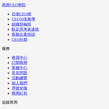
商周CEO學院
百億CEO班
CEO50失敗學
組織領袖班
駐足思考表達班
客製企業培訓
CEO社群
服務
會員中心
訂閱商周
客服中心
常見問題
活動總覽
加入我們
序號兌換
商周紅包
追蹤商周