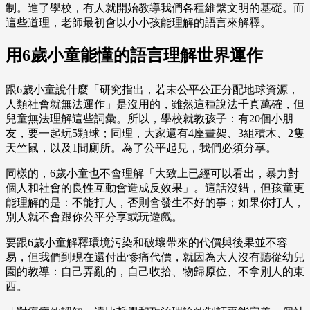
制。進了學校，有人就開始教導我們各種維繫文明的基礎。而
這些道理，老師最初會以小小孩能理解的語言來解釋。
用6歲小童能懂的語言理解世界運作
跟6歲小童說什麼「研究指出，若未公平公正分配地球資源，
人類社會就無法運作」是沒用的，雖然這種說法千真萬確，但
兒童無法理解這些詞彙。所以，學校就教孩子：有20個小朋
友，要一起玩5顆球；同理，大家還有4座畫架、3組積木、2隻
天竺鼠，以及1間廁所。為了公平起見，我們必須分享。
同樣的，6歲小童也不會理解「大致上已經可以看出，暴力對
個人和社會的良性互動會造成反效果」。這話沒錯，但孩童更
能理解的是：不能打人，否則會發生不好的事；如果你打人，
別人就不會跟你公平分享或玩遊戲。
要跟6歲小童解釋環境污染和破壞帶來的代價與後果並不容
易，但我們到現在還付出慘痛代價，就因為大人沒有聽從幼兒
園的教導：自己弄亂的，自己收拾、物歸原位、不拿別人的東
西。