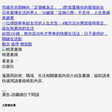
預備升息期轉向「定價權為王」，3對策重構你的股債組合
日本最懂生活的男人：50歲後「這個心態」不丟掉，人生會越
來越累
一位律師爸爸給女兒的人生忠告：4個方法分辨誰值得靠近、
誰在拖累你的生活
給我3分鐘，教你花30年才學會的快樂生活法：日子過得好，
關鍵在這點
觀念
道理
價值觀
精選書摘
看更多
出版社
蒐羅與財經、職場、生活相關書籍內容介紹及書摘，協助讀者
快速閱讀書籍精彩內容。
廣告-請繼續往下閱讀
大家都在看