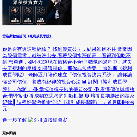
雷浩斯數位訂閱《複利成長學院》
你是否有過這種經驗？ 找到優質公司，結果卻抱不住 常常因
為股價震盪，就被洗出去 看著股價水漲船高，看得到但吃不
到 想買進，卻不知道現在價格合不合理 猶豫的過程中，就失
去了複利的良機 如果這是你，那你非常需要！ 雷浩斯《複利
成長學院》 老師逐月陪你建立「價值投資決策系統」 讓你讀
懂公司價值、養成有紀律的投資心法 📊 訂閱《複利成長學
院》，你將： 🔴 掌握值得長抱的優質公司 🔴 看懂價值與價格
合理關係 🔴 養成獨立思考的判斷框架 🔴 培養長期勝出的贏家
紀律 ▌課程好學激推雷浩斯《複利成長學院》 → 首月限時899
元
進一步了解
延伸閱讀