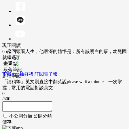
現正閱讀
65歲回頭看人生，他最深的體悟是：所有該明白的事，幼兒園
就學過了
畫重點
段落筆記
下載App抽好禮
訂閱電子報
新增筆記
「請稍等」英文別直接中翻英說please wait a minute！一次掌
握，常用的電話對談英文
0
/500
不公開分類
公開分類
儲存