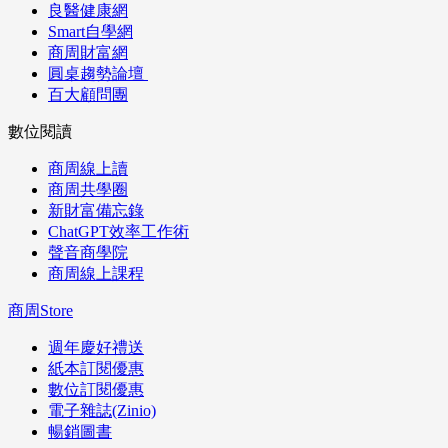
良醫健康網
Smart自學網
商周財富網
圓桌趨勢論壇
百大顧問團
數位閱讀
商周線上讀
商周共學圈
新財富備忘錄
ChatGPT效率工作術
聲音商學院
商周線上課程
商周Store
週年慶好禮送
紙本訂閱優惠
數位訂閱優惠
電子雜誌(Zinio)
暢銷圖書