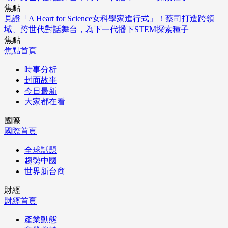
焦點
見證「A Heart for Science女科學家進行式」！蔡司打造跨領
域、跨世代對話舞台，為下一代播下STEM探索種子
焦點
焦點首頁
時事分析
封面故事
今日最新
大家都在看
國際
國際首頁
全球話題
趨勢中國
世界新台商
財經
財經首頁
產業動態