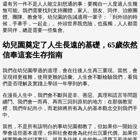
還有另一件不是人人能立刻想通的事：要獨自一人度過人生幾
無可能。我們需要找到支持團體，家人、朋友、同伴、治療團
體、團隊、教會等。幼兒園的告誡適用一輩子：「到外頭的時
候，手牽手，一起走」。外頭世界既危險，也孤獨，人人都需
要同伴，總是需要一些集會。
幼兒園奠定了人生長遠的基礎，65歲依然
信奉這套生存指南
我們在幼兒園學過的道理，會在往後人生再三重現。當然，會
呈現得更複雜，使用更難的語彙。人生會不斷檢驗我們，看我
們是否理解及實踐上學頭一年學到的事。
在漫長人生中，我們會不斷與是非、善惡、真理和謊言等問題
纏鬥。我們會一而再、再而三回到原初的地方：在那個教室
裡，我們年紀尚小，而老師將所有為人的基本觀念交到我們手
中。
當然，不是所有該明白的事幼兒園都教了，但如果你一開始沒
學會這些基本道理，你和社會都會為此付出沉重代價。如果你
確實學會並付諸實行，就是為往後人生的每一課奠下長遠的基