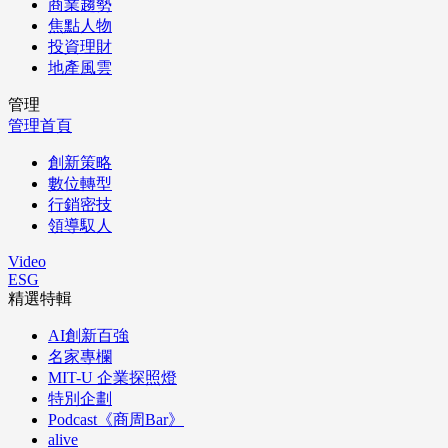
商業趨勢
焦點人物
投資理財
地產風雲
管理
管理首頁
創新策略
數位轉型
行銷密技
領導馭人
Video
ESG
精選特輯
AI創新百強
名家專欄
MIT-U 企業探照燈
特別企劃
Podcast《商周Bar》
alive