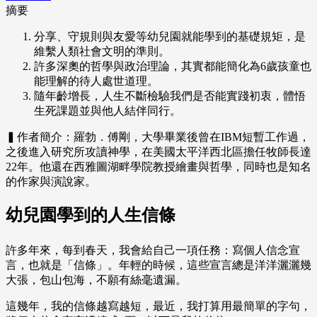
摘要
分享、守規則與友愛等幼兒園就能學到的基礎規矩，是
維繫人類社會文明的準則。
許多深奧的哲學與政治理論，其實都能簡化為6歲孩童也
能理解的待人處世道理。
隨年齡增長，人生不斷檢驗我們是否能實踐初衷，體悟
生死課題並與他人結伴同行。
▍作者簡介：羅勃．傅剛，大學畢業後曾在IBM短暫工作過，
之後進入研究所攻讀神學，在美國太平洋西北區擔任牧師長達
22年。他還在西雅圖湖畔學院教授繪畫與哲學，同時也是知名
的作家與演說家。
幼兒園學到的人生信條
許多年來，每到春天，我會給自己一項任務：寫個人信念宣
言，也就是「信條」。年輕的時候，這些宣言總是洋洋灑灑幾
大張，包山包海，不願有絲毫遺漏。
這幾年，我的信條越寫越短，最近，我打算用最簡單的字句，