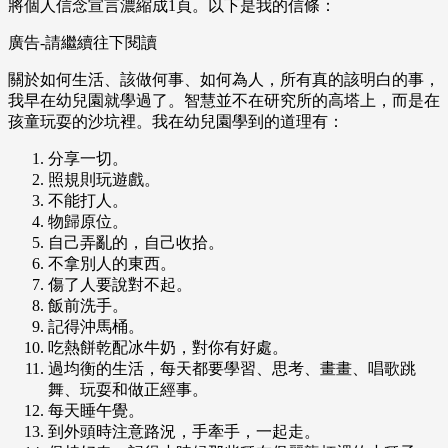
將個人信念宣言濃縮成1頁。以下是我的信條：
廣告-請繼續往下閱讀
關於如何生活、該做何事、如何為人，所有真的該明白的事，
我早在幼兒園就學過了。智慧並不在研究所的高塔上，而是在
孩童玩耍的沙坑裡。我在幼兒園學到的道理有：
分享一切。
照規則玩遊戲。
不能打人。
物歸原位。
自己弄亂的，自己收拾。
不拿別人的東西。
傷了人要說對不起。
飯前洗手。
記得沖馬桶。
吃熱餅乾配冰牛奶，對你有好處。
過均衡的生活，每天都要學習、思考、畫畫、唱歌跳
舞、玩耍和做正經事。
每天睡午覺。
到外頭時注意路況，手牽手，一起走。