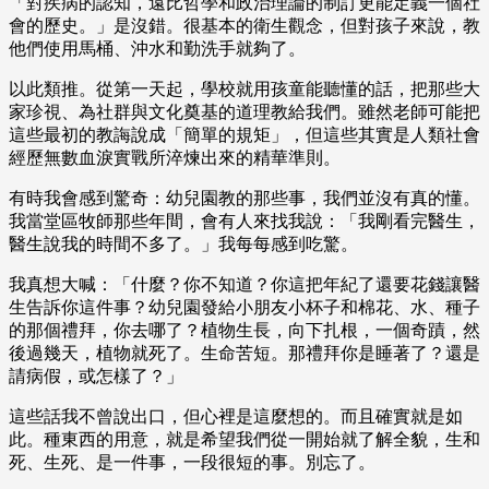
「對疾病的認知，遠比哲學和政治理論的制訂更能定義一個社
會的歷史。」是沒錯。很基本的衛生觀念，但對孩子來說，教
他們使用馬桶、沖水和勤洗手就夠了。
以此類推。從第一天起，學校就用孩童能聽懂的話，把那些大
家珍視、為社群與文化奠基的道理教給我們。雖然老師可能把
這些最初的教誨說成「簡單的規矩」，但這些其實是人類社會
經歷無數血淚實戰所淬煉出來的精華準則。
有時我會感到驚奇：幼兒園教的那些事，我們並沒有真的懂。
我當堂區牧師那些年間，會有人來找我說：「我剛看完醫生，
醫生說我的時間不多了。」我每每感到吃驚。
我真想大喊：「什麼？你不知道？你這把年紀了還要花錢讓醫
生告訴你這件事？幼兒園發給小朋友小杯子和棉花、水、種子
的那個禮拜，你去哪了？植物生長，向下扎根，一個奇蹟，然
後過幾天，植物就死了。生命苦短。那禮拜你是睡著了？還是
請病假，或怎樣了？」
這些話我不曾說出口，但心裡是這麼想的。而且確實就是如
此。種東西的用意，就是希望我們從一開始就了解全貌，生和
死、生死、是一件事，一段很短的事。別忘了。