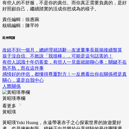
有些人的不舒服，不是你的責任。而你真正需要負責的，是好
好照顧自己，繼續踏實的活成你想成為的樣子。
責任編輯：徐惠琬
核稿編輯：陳芊吟
延伸閱讀
改組不到一個月，總經理就請辭⋯友達董事長親揭後續盤算
孩子沒自信、不敢說「我很棒」，可能是這句話害的！
有些人認識十年仍客套，有些人一見面就能聊心事：關鍵不在
熟不熟，而在這件事
感情好的伴侶，都懂得尊重對方！一反應看出你在關係裡是真
關心，還是自我中心
人際關係
黃昭瑛專欄
看更多
黃昭瑛
黃昭瑛Yuki Huang，永遠帶著赤子之心探索世界的旅遊愛好
者，也是擁抱創新、積極正向並樂於分享經驗的最佳團隊導