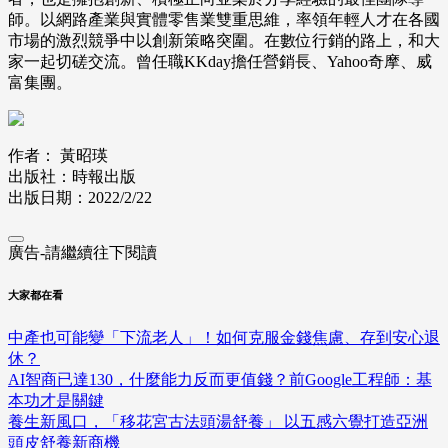
師。以網路產業與實體零售業雙重思維，率領年輕人才在各國
市場的激烈競爭中以創新策略突圍。在數位行銷的路上，和大
家一起切磋交流。曾任職KKday擔任營銷長、Yahoo奇摩、威
富集團。
作者： 黃昭瑛
出版社：時報出版
出版日期：2022/2/22
廣告-請繼續往下閱讀
大家都在看
中產也可能變「下流老人」！如何克服金錢焦慮、存到安心退
休？
AI智商已達130，什麼能力反而更值錢？前Google工程師：基
本功才是關鍵
養生新風口，「移花宮古法頭湯舒養」 以五感六覺打造亞洲
頭皮舒養新商機