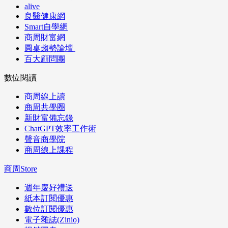
alive
良醫健康網
Smart自學網
商周財富網
圓桌趨勢論壇
百大顧問團
數位閱讀
商周線上讀
商周共學圈
新財富備忘錄
ChatGPT效率工作術
聲音商學院
商周線上課程
商周Store
週年慶好禮送
紙本訂閱優惠
數位訂閱優惠
電子雜誌(Zinio)