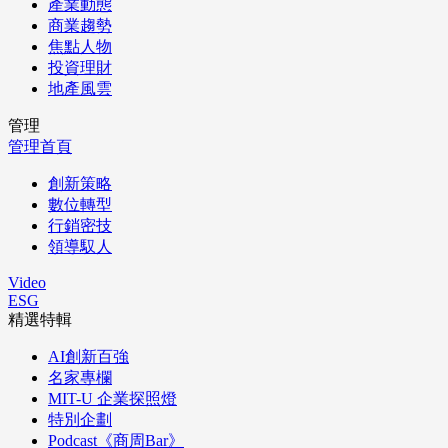
產業動態
商業趨勢
焦點人物
投資理財
地產風雲
管理
管理首頁
創新策略
數位轉型
行銷密技
領導馭人
Video
ESG
精選特輯
AI創新百強
名家專欄
MIT-U 企業探照燈
特別企劃
Podcast《商周Bar》