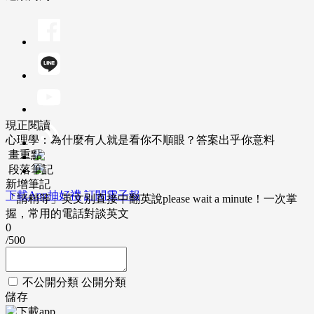
現正閱讀
心理學：為什麼有人就是看你不順眼？答案出乎你意料
畫重點
段落筆記
新增筆記
下載App抽好禮
訂閱電子報
「請稍等」英文別直接中翻英說please wait a minute！一次掌
握，常用的電話對談英文
0
/500
不公開分類
公開分類
儲存