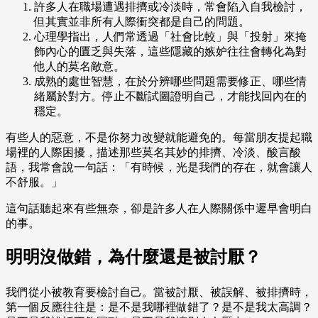
許多人在職場遭遇排擠或冷淡時，常會陷入自我檢討，
但其實並非所有人際衝突都是自己的問題。
心理學指出，人們常透過「社會比較」與「投射」來掩
飾內心的匱乏與失落，這些隱藏的嫉妒往往會轉化為對
他人的莫名敵意。
成熟的處世智慧，在於分辨哪些問題需要修正、哪些情
緒屬於對方。停止不斷試圖證明自己，才能找回內在的
穩定。
有些人的惡意，不是你努力改變就能避免的。每當朋友提起職
場裡的人際困擾，描述那些莫名其妙的排擠、冷淡、酸言酸
語，我常會說一句話：「有時候，光是我們的存在，就會讓人
不舒服。」
這句話聽起來有些無奈，卻是許多人在人際關係中遲早會明白
的事。
明明沒做錯，為什麼還是被討厭？
我們從小被教育要檢討自己。當被討厭、被誤解、被排擠時，
第一個反應往往是：是不是我哪裡做錯了？是不是我太高調？