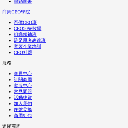
暢銷圖書
商周CEO學院
百億CEO班
CEO50失敗學
組織領袖班
駐足思考表達班
客製企業培訓
CEO社群
服務
會員中心
訂閱商周
客服中心
常見問題
活動總覽
加入我們
序號兌換
商周紅包
追蹤商周