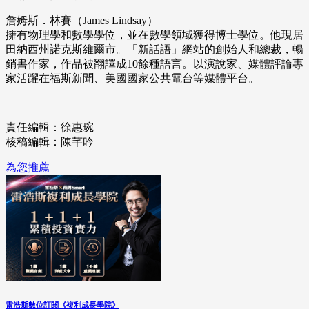
詹姆斯．林賽（James Lindsay）
擁有物理學和數學學位，並在數學領域獲得博士學位。他現居
田納西州諾克斯維爾市。「新話語」網站的創始人和總裁，暢
銷書作家，作品被翻譯成10餘種語言。以演說家、媒體評論專
家活躍在福斯新聞、美國國家公共電台等媒體平台。
責任編輯：徐惠琬
核稿編輯：陳芊吟
為您推薦
雷浩斯數位訂閱《複利成長學院》