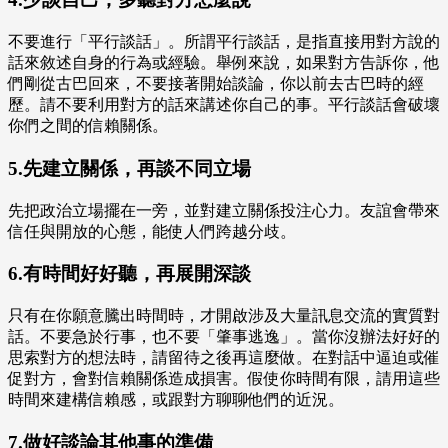
不要進行「平行談話」。所謂平行談話，是指直接用對方說的
話來敘述自身的行為或經驗。舉例來說，如果對方告訴你，他
們剛從古巴回來，不要接著開始談論，你以前去古巴時的經
歷。請不要利用對方的話來講述你自己的事。平行談話會破壞
你們之間的信賴關係。
5.先建立關係，再談不同立場
先把政治立場擺在一旁，並對建立關係投注心力。友誼會帶來
信任與開放的心態，能使人們跨越分歧。
6.有時間好好聽，再展開深談
只有在你願意騰出時間時，才開啟涉及大量訊息交流的實質對
話。不要急於行事，也不要「肇事逃逸」。當你沒辦法好好的
思索對方的想法時，請留待之後再這麼做。在對話中逼迫或催
促對方，會對信賴關係造成損害。假使你時間有限，請用這些
時間來建構信賴感，或跟對方聊聊他們的近況。
7.做好談論其他事的準備