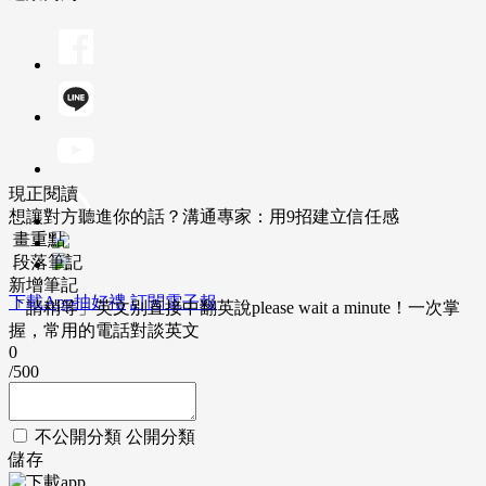
現正閱讀
想讓對方聽進你的話？溝通專家：用9招建立信任感
畫重點
段落筆記
新增筆記
下載App抽好禮
訂閱電子報
「請稍等」英文別直接中翻英說please wait a minute！一次掌
握，常用的電話對談英文
0
/500
不公開分類
公開分類
儲存