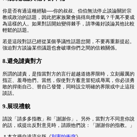
你是否有過這種經驗──你的叔叔、伯伯無法停止談論關於宗
教或政治的話題，因此把家族聚會搞得烏煙瘴氣？千萬不要成
為這樣的人。如果對話開始變得棘手，請準備好談論其他比較
輕鬆的話題。
若是這段對話已經從某個爭議性話題岔開，不要再重新提起。
強迫對方談論某些議題也會破壞你們之間的信賴關係。
8.避免譴責對方
所謂的譴責，是指當對方的言行超越道德界限時，立刻嚴厲的
指正、羞辱他們。當然，假使對方蓄意冒犯或辱罵，你必須勇
敢的捍衛自己、替自己發聲，同時設立明確的界限或中止這段
談話。
9.展現禮貌
請說「請多多指教」和「謝謝你」。另外，當對方不同意你說
的話，或提出反對意見時，請跟他們說：「謝謝你的指教。」
＊本文摘自遠流出版《
別害怕衝突
》