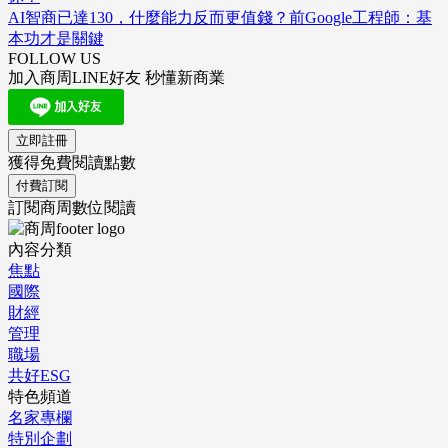
AI智商已達130，什麼能力反而更值錢？前Google工程師：基
本功才是關鍵
FOLLOW US
加入商周LINE好友 秒懂新商業
立即註冊
獲得免費閱讀點數
付費訂閱
訂閱商周數位閱讀
內容分類
焦點
國際
財經
管理
職場
共好ESG
特色頻道
名家專欄
特別企劃