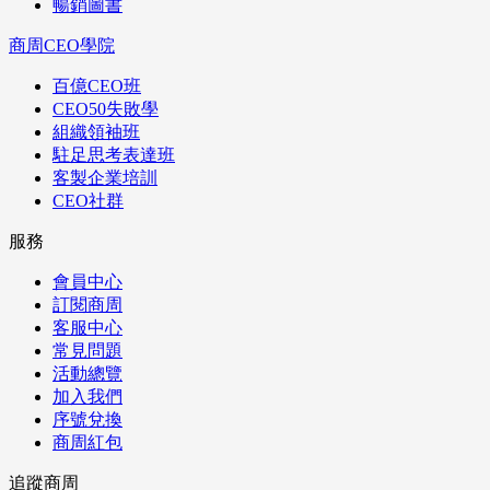
暢銷圖書
商周CEO學院
百億CEO班
CEO50失敗學
組織領袖班
駐足思考表達班
客製企業培訓
CEO社群
服務
會員中心
訂閱商周
客服中心
常見問題
活動總覽
加入我們
序號兌換
商周紅包
追蹤商周