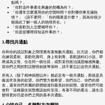
點嗎？」
「你對這件事產生興趣的契機為何？」
「你通常怎麼運用你的空閒時間？你對哪些事充滿熱
情？」（請不要問：「你的職業是什麼？」因為你很少
能藉此了解一個人的熱情所在。）
「你喜歡別人怎麼稱呼你？」
「你是從哪裡得知這件事的？」
3.尋找共通點
你和你的談話對象之間理應有著無數共通點。比方說，你們都
在練習柔術、喜歡吃壽司、身上有刺青、喜歡讀科幻小說、即
將成為父母、住在同一個社區，或對某些政治議題極感興趣。
當你們之間的對話變得劍拔弩張時，請不要忘記這些共通點。
所有人（除了精神病態以外）都必定有一個共通點，那就是具
備追求良善的欲望。你們雙方都希望，你們自己、你們的朋
友，還有你們所屬的群體能達到最美好的狀態。儘管你們可能
會對「這種最佳狀態應該如何呈現」有著不同的看法，讓生活
變得更好仍是你們之間的基本共通點。
4.少談自己，多聽對方怎麼說