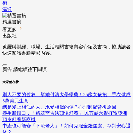
術
溝通
精選書摘
看更多
出版社
蒐羅與財經、職場、生活相關書籍內容介紹及書摘，協助讀者
快速閱讀書籍精彩內容。
廣告-請繼續往下閱讀
大家都在看
別人不要的舊衣，幫她付清大學學費！25歲女孩把二手衣做成
5萬美元生意
總是愛上相似的人、承受相似的傷？心理師揭背後原因
養生新風口，「移花宮古法頭湯舒養」 以五感六覺打造亞洲
頭皮舒養新商機
中產也可能變「下流老人」！如何克服金錢焦慮、存到安心退
休？