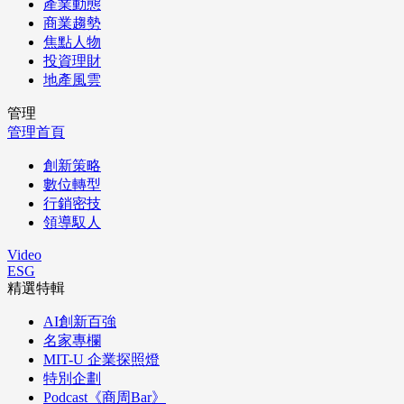
產業動態
商業趨勢
焦點人物
投資理財
地產風雲
管理
管理首頁
創新策略
數位轉型
行銷密技
領導馭人
Video
ESG
精選特輯
AI創新百強
名家專欄
MIT-U 企業探照燈
特別企劃
Podcast《商周Bar》