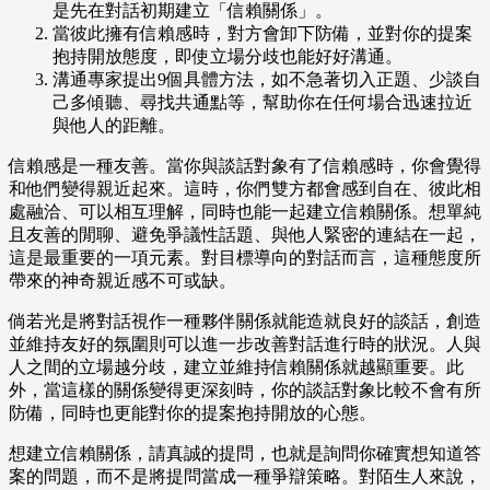
是先在對話初期建立「信賴關係」。
當彼此擁有信賴感時，對方會卸下防備，並對你的提案
抱持開放態度，即使立場分歧也能好好溝通。
溝通專家提出9個具體方法，如不急著切入正題、少談自
己多傾聽、尋找共通點等，幫助你在任何場合迅速拉近
與他人的距離。
信賴感是一種友善。當你與談話對象有了信賴感時，你會覺得
和他們變得親近起來。這時，你們雙方都會感到自在、彼此相
處融洽、可以相互理解，同時也能一起建立信賴關係。想單純
且友善的閒聊、避免爭議性話題、與他人緊密的連結在一起，
這是最重要的一項元素。對目標導向的對話而言，這種態度所
帶來的神奇親近感不可或缺。
倘若光是將對話視作一種夥伴關係就能造就良好的談話，創造
並維持友好的氛圍則可以進一步改善對話進行時的狀況。人與
人之間的立場越分歧，建立並維持信賴關係就越顯重要。此
外，當這樣的關係變得更深刻時，你的談話對象比較不會有所
防備，同時也更能對你的提案抱持開放的心態。
想建立信賴關係，請真誠的提問，也就是詢問你確實想知道答
案的問題，而不是將提問當成一種爭辯策略。對陌生人來說，