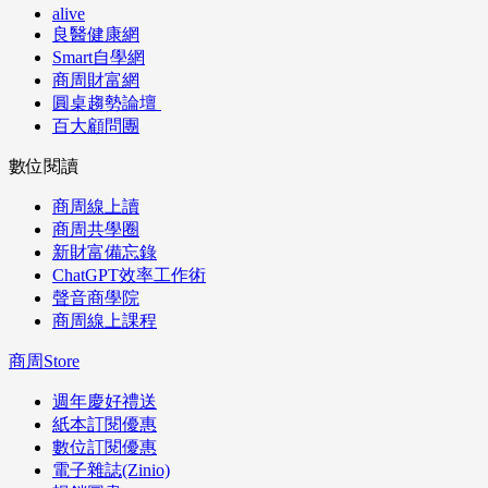
alive
良醫健康網
Smart自學網
商周財富網
圓桌趨勢論壇
百大顧問團
數位閱讀
商周線上讀
商周共學圈
新財富備忘錄
ChatGPT效率工作術
聲音商學院
商周線上課程
商周Store
週年慶好禮送
紙本訂閱優惠
數位訂閱優惠
電子雜誌(Zinio)