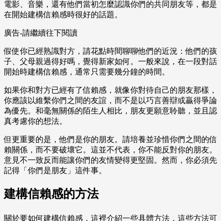
電影、音樂，還有他們當初怎麼認識你們的共同朋友等，都是
在開始建構信賴感時很好的話題。
廣告-請繼續往下閱讀
假使你已經熟識對方，請花點時間聊聊他們的近況：他們的孩
子、父母親過得好嗎，覺得新家如何。一般來說，在一段對話
開始時建構信賴感，通常只需要幾分鐘的時間。
如果你和對方已經有了信賴感，就像你對待自己的朋友那樣，
你應該以維繫你們之間的友誼，而不是以巧言善辯或贏得爭論
為優先。和毫無關係的陌生人相比，朋友更願意聆聽，並且認
真考慮你的想法。
但更重要的是，他們是你的朋友。請培養並珍惜你們之間的信
賴關係，而不要破壞它。這並不代表，你不能反對你的朋友。
意見不一致反而能讓你們的友情變得更堅固。然而，你必須先
記得「你們是朋友」這件事。
建構信賴感的方法
關於要如何建構信賴感，這裡介紹一些具體方法，這些方法可