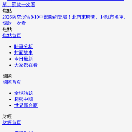
焦點
2026防空演習8/10中部斷網登場！北南東時間、14縣市名單、
罰款一次看
焦點
焦點首頁
時事分析
封面故事
今日最新
大家都在看
國際
國際首頁
全球話題
趨勢中國
世界新台商
財經
財經首頁