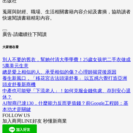
出版社
蒐羅與財經、職場、生活相關書籍內容介紹及書摘，協助讀者
快速閱讀書籍精彩內容。
廣告-請繼續往下閱讀
大家都在看
別人不要的舊衣，幫她付清大學學費！25歲女孩把二手衣做成
5萬美元生意
總是愛上相似的人、承受相似的傷？心理師揭背後原因
養生新風口，「移花宮古法頭湯舒養」 以五感六覺打造亞洲
頭皮舒養新商機
中產也可能變「下流老人」！如何克服金錢焦慮、存到安心退
休？
AI智商已達130，什麼能力反而更值錢？前Google工程師：基
本功才是關鍵
FOLLOW US
加入商周LINE好友 秒懂新商業