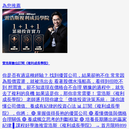
為您推薦
雷浩斯數位訂閱《複利成長學院》
你是否有過這種經驗？ 找到優質公司，結果卻抱不住 常常因
為股價震盪，就被洗出去 看著股價水漲船高，看得到但吃不
到 想買進，卻不知道現在價格合不合理 猶豫的過程中，就失
去了複利的良機 如果這是你，那你非常需要！ 雷浩斯《複利
成長學院》 老師逐月陪你建立「價值投資決策系統」 讓你讀
懂公司價值、養成有紀律的投資心法 📊 訂閱《複利成長學
院》，你將： 🔴 掌握值得長抱的優質公司 🔴 看懂價值與價格
合理關係 🔴 養成獨立思考的判斷框架 🔴 培養長期勝出的贏家
紀律 ▌課程好學激推雷浩斯《複利成長學院》 → 首月限時899