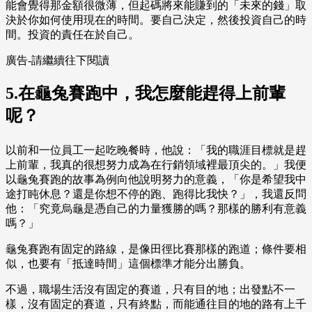
能會覺得那金額很微薄，但起碼將來能賺到的「未來的錢」取
決於你如何使用現在的時間。要自己決定，然後投資自己的時
間。投資的責任在於自己。
廣告-請繼續往下閱讀
5.在龜兔賽跑中，我怎麼能趕得上前輩
呢？
以前和一位員工一起吃晚餐時，他說：「我的職涯目標就是趕
上前輩，我真的很想努力成為在行銷領域裡最頂尖的。」我便
以龜兔賽跑的故事為例向他說明努力的意義，「你是希望我中
途打盹休息？還是你想不停的跑、跑得比我快？」，我還反問
他：「究竟烏龜是憑自己的力量獲勝的嗎？那樣的勝利有意義
嗎？」
龜兔賽跑有固定的路線，是像田徑比賽那樣的跑道；條件要相
似，也要有「抵達時間」這個標準才能分出勝負。
不過，職場生活沒有固定的賽道，只有目的地；出發點不一
樣，沒有固定的賽道，只有終點，而能通往目的地的路有上千