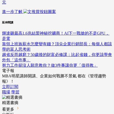
元
進一步了解
延伸閱讀
輝達砸最高1.6兆結盟神秘挖礦商！AI下一戰搶的不是GPU，
是電
靠領上班族薪水怎麼變有錢？頂尖企業行銷部長：每個人都該
學的富人思考術
越省反而越窮？50歲後的財富必修課：比起省錢，你更該學會
外包「這件事」
努力工作卻沒人願意教你？做3件事讓你更「值得教」
電子報
MBA明星講師開講、企業如何戰勝不景氣 都在《管理趨勢
報》！
立即訂閱
職場
學習
精選書摘
看更多