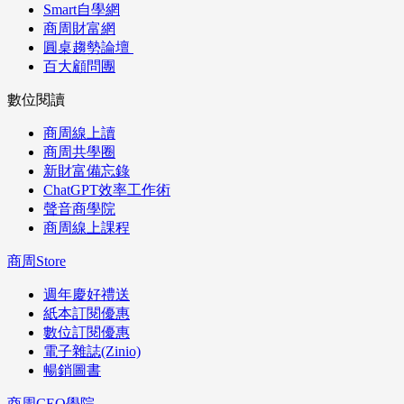
Smart自學網
商周財富網
圓桌趨勢論壇
百大顧問團
數位閱讀
商周線上讀
商周共學圈
新財富備忘錄
ChatGPT效率工作術
聲音商學院
商周線上課程
商周Store
週年慶好禮送
紙本訂閱優惠
數位訂閱優惠
電子雜誌(Zinio)
暢銷圖書
商周CEO學院