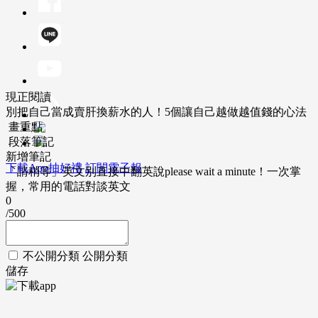
現正閱讀
別把自己當成賣肝換薪水的人！5個讓自己越做越值錢的心法
畫重點
段落筆記
新增筆記
下載App抽好禮
訂閱電子報
「請稍等」英文別直接中翻英說please wait a minute！一次掌
握，常用的電話對談英文
0
/500
不公開分類
公開分類
儲存