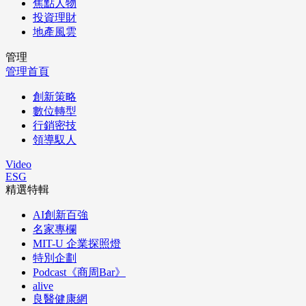
焦點人物
投資理財
地產風雲
管理
管理首頁
創新策略
數位轉型
行銷密技
領導馭人
Video
ESG
精選特輯
AI創新百強
名家專欄
MIT-U 企業探照燈
特別企劃
Podcast《商周Bar》
alive
良醫健康網