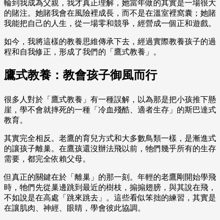
輪到我成為父親，我才真正理解，她當年做的其實是一場很大
的賭注。她賭我會在風險裡成長，而不是在溫室裡窩囊；她賭
我能把自己的人生，從一場零和競爭，經營成一個正和遊戲。
如今，我將這樣的教養思維傳承下去，經過實際教養孩子的過
程和自我修正，形成了我們的「鷹式教養」。
鷹式教養：教會孩子御風而行
很多人對於「鷹式教養」有一種誤解，以為那是把小孩推下懸
崖，學不會就摔死的一種「冷血殘酷、適者生存」的斯巴達式
教育。
其實完全相反。老鷹的育兒方式和大多數鳥類一樣，是漸進式
的讓孩子離巢。在鷹孩還沒辦法飛以前，牠們幾乎所有的生存
需要，都完全依賴父母。
但真正的關鍵在於「離巢」的那一刻。年輕的老鷹剛開始學飛
時，牠們先從巢邊跳到最近的樹枝，搧搧翅膀，與其說在飛，
不如說是在高處「跳來跳去」。這些看似笨拙的練習，其實是
在讓肌肉、神經、眼睛，學會彼此協調。