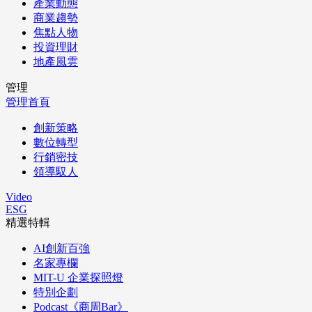
產業動態
商業趨勢
焦點人物
投資理財
地產風雲
管理
管理首頁
創新策略
數位轉型
行銷密技
領導馭人
Video
ESG
精選特輯
AI創新百強
名家專欄
MIT-U 企業探照燈
特別企劃
Podcast《商周Bar》