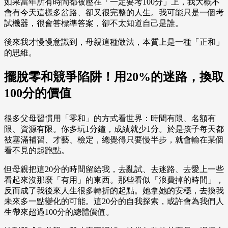
如果當年所有時間都被壓在「一定要考100分」上，我大概不
會有今天這樣多岔路、卻又很完整的人生。我可能只是一個考
試機器，很會答標準答案，卻不太知道自己是誰。
後來我才慢慢意識到，母親這種做法，本質上是一種「正和」
的思維。
擺脫零和競爭陷阱！用20%的迷路，換取
100分的價值
很多父母習慣用「零和」的方式看世界：時間有限、名額有
限、資源有限。你多玩1分鐘，成績就少1分。於是孩子每天都
被塞滿補習、才藝、檢定，總覺得只要慢半步，就會輸在某個
看不見的起跑點。
但母親把這20分的時間留給我，去亂試、去迷路、去愛上一些
看起來沒那麼「有用」的東西。那些看似「浪費掉的時間」，
反而成了我後來人生很多轉折的起點。她拿她的安穩，去換我
未來多一點變化的可能。這20分的自我探索，或許會為我們人
生帶來超過100分的總體價值。