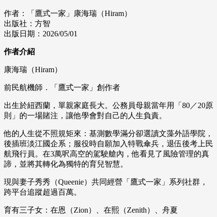
作者：「鷹式一家」康海瑞（Hiram）
出版社：方智
出版日期：2026/05/01
作者介紹
康海瑞（Hiram）
前民航機師．「鷹式一家」創作者
出生於紐西蘭，單親家庭長大。公務員母親當年用「80／20原
則」的一場賭注，讓他學會對自己的人生負責。
他的人生從不照規矩來：基測數學滿分卻選讀文藻外語學院，
後插班淡江國企系；服役時自願加入特戰傘兵，退伍後考上民
航飛行員。在3萬呎高空的駕駛艙內，他看見了風險管理的真
諦，並將其轉化為獨特的育兒智慧。
現與妻子秀秀（Queenie）共同經營「鷹式一家」系列社群，
跨平台追蹤超過百萬。
育有三子女：在恩（Zion）、在熙（Zenith）、舟夏