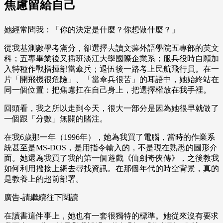
焦慮留給自己
她經常問我：「你的決定是什麼？你想做什麼？」
從我基測數學考滿分，卻選擇去讀文藻外語學院五專部的英文
科；五專畢業後又插班淡江大學國際企業系；服兵役時自願加
入特種作戰指揮部當傘兵；退伍後一路考上民航飛行員。在一
片「開飛機很危險」、「當傘兵很苦」的耳語中，她始終站在
同一個位置：把焦慮扛在自己身上，把選擇權放在我手裡。
回頭看，我之所以走到今天，很大一部分是因為她很早就做了
一個跟「分數」無關的賭注。
在我6歲那一年（1996年），她為我買了電腦，當時的作業系
統甚至是MS-DOS，是用指令輸入的，不是現在熟悉的圖形介
面。她還為我買了我的第一個遊戲《仙劍奇俠傳》，之後教我
如何利用撥接上網去尋找資訊。在那個年代的時空背景，真的
是教養上的超前部署。
廣告-請繼續往下閱讀
在讀書這件事上，她也有一套很獨特的標準。她從來沒有要求