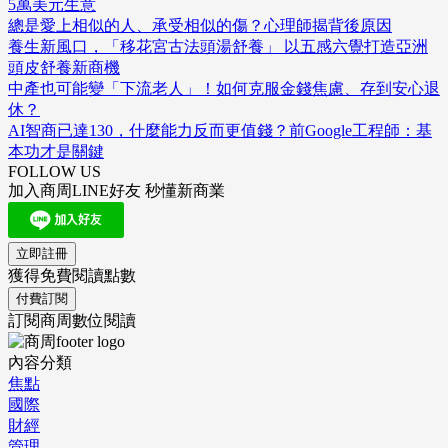
5萬美元生意
總是愛上相似的人、承受相似的傷？心理師揭背後原因
養生新風口，「移花宮古法頭湯舒養」 以五感六覺打造亞洲
頭皮舒養新商機
中產也可能變「下流老人」！如何克服金錢焦慮、存到安心退
休？
AI智商已達130，什麼能力反而更值錢？前Google工程師：基
本功才是關鍵
FOLLOW US
加入商周LINE好友 秒懂新商業
立即註冊
獲得免費閱讀點數
付費訂閱
訂閱商周數位閱讀
內容分類
焦點
國際
財經
管理