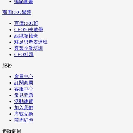
暢銷圖書
商周CEO學院
百億CEO班
CEO50失敗學
組織領袖班
駐足思考表達班
客製企業培訓
CEO社群
服務
會員中心
訂閱商周
客服中心
常見問題
活動總覽
加入我們
序號兌換
商周紅包
追蹤商周