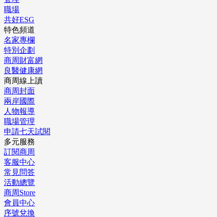
職場
共好ESG
特色頻道
名家專欄
特別企劃
商周財富網
良醫健康網
商周線上讀
商周封面
兩岸國際
人物報導
職場管理
申請七天試閱
多元服務
訂閱商周
客服中心
常見問答
活動總覽
商周Store
會員中心
序號兌換