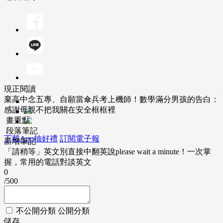
現正閱讀
棄高中念五專、自願當傘兵考上機師！數學滿分男孩的告白：
感謝母親不把我關在安全框框裡
畫重點
段落筆記
下載App抽好禮
訂閱電子報
新增筆記
「請稍等」英文別直接中翻英說please wait a minute！一次掌
握，常用的電話對談英文
0
/500
不公開分類
公開分類
儲存