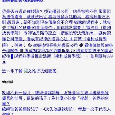
雷浩斯數位訂閱《複利成長學院》
你是否有過這種經驗？ 找到優質公司，結果卻抱不住 常常因
為股價震盪，就被洗出去 看著股價水漲船高，看得到但吃不
到 想買進，卻不知道現在價格合不合理 猶豫的過程中，就失
去了複利的良機 如果這是你，那你非常需要！ 雷浩斯《複利
成長學院》 老師逐月陪你建立「價值投資決策系統」 讓你讀
懂公司價值、養成有紀律的投資心法 📊 訂閱《複利成長學
院》，你將： 🔴 掌握值得長抱的優質公司 🔴 看懂價值與價格
合理關係 🔴 養成獨立思考的判斷框架 🔴 培養長期勝出的贏家
紀律 ▌課程好學激推雷浩斯《複利成長學院》 → 首月限時899
元
進一步了解
延伸閱讀
改組不到一個月，總經理就請辭⋯友達董事長親揭後續盤算
優秀的父母，叛逆的孩子！為什麼小孩會「複製」爸媽的焦
慮？
總經理爸爸寫給兒子：4次失敗讓我明白，考差一次不代表人
生輸了