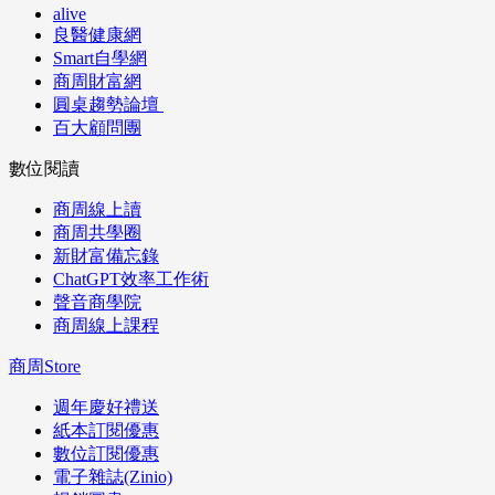
alive
良醫健康網
Smart自學網
商周財富網
圓桌趨勢論壇
百大顧問團
數位閱讀
商周線上讀
商周共學圈
新財富備忘錄
ChatGPT效率工作術
聲音商學院
商周線上課程
商周Store
週年慶好禮送
紙本訂閱優惠
數位訂閱優惠
電子雜誌(Zinio)