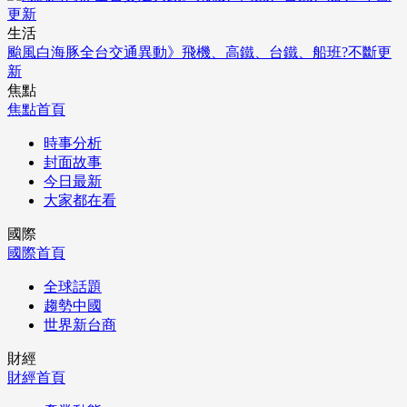
生活
颱風白海豚全台交通異動》飛機、高鐵、台鐵、船班?不斷更
新
焦點
焦點首頁
時事分析
封面故事
今日最新
大家都在看
國際
國際首頁
全球話題
趨勢中國
世界新台商
財經
財經首頁