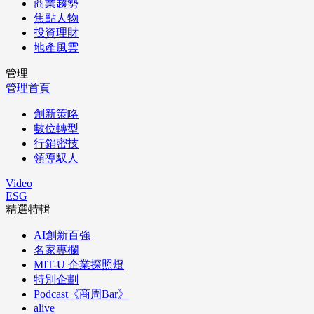
商業趨勢
焦點人物
投資理財
地產風雲
管理
管理首頁
創新策略
數位轉型
行銷密技
領導馭人
Video
ESG
精選特輯
AI創新百強
名家專欄
MIT-U 企業探照燈
特別企劃
Podcast《商周Bar》
alive