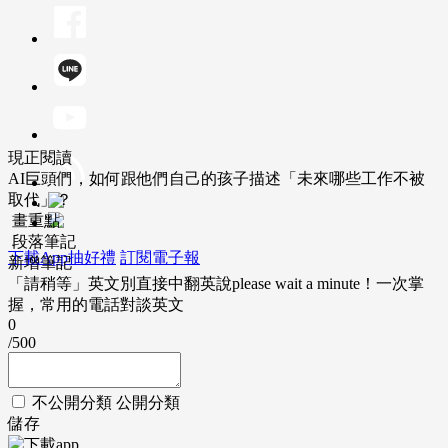
現正閱讀
AI巨頭們，如何跟他們自己的孩子描述「未來哪些工作不被
取代」？
畫重點
段落筆記
下載App抽好禮
訂閱電子報
新增筆記
「請稍等」英文別直接中翻英說please wait a minute！一次掌
握，常用的電話對談英文
0
/500
不公開分類
公開分類
儲存