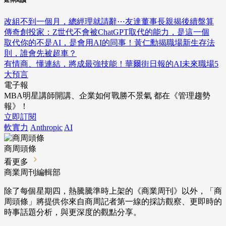
改組不到一個月，總經理就請辭⋯友達董事長親揭後續盤算
傳奇創投家：Z世代不會被ChatGPT取代的能力，是這一個
取代你的不是AI，是會用AI的同事！黃仁勳揭職場新生存法
則，誰會先被超車？
有情商、懂連結，將成最強技能！華爾街日報的AI未來職場5
大預言
電子報
MBA明星講師開講、企業如何戰勝不景氣 都在《管理趨勢
報》！
立即訂閱
軟實力
Anthropic
AI
商周頭條
看更多
商業周刊編輯部
除了每個星期四，熱騰騰準時上架的《商業周刊》以外，「商
周頭條」將提供你來自商周記者第一線的採訪觀察、
更即時的
時事話題分析，與更深度的觀點分享。