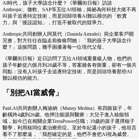
AI時代，孩子大學該念什麼？《華爾街日報》訪談
Anthropic、微軟、SAP等五位AI領袖，揭祕為何科技大佬不再
叫孩子追逐特定技術，而是回歸培養AI難以模仿的「軟實
力」與「後設認知」，打造不被取代的競爭力。
Anthropic共同創辦人阿莫代（Daniela Amodei）與企業客戶開
完會，對方往往在臨走前偷偷問她：「我的孩子大學該念什
麼？」這個問題，幾乎困擾著每一位現代父母。
《華爾街日報》近日訪問了五位AI領域重量級人物，他們的
孩子年齡從六個月到26歲不等，答案雖各有側重，卻有一個共
同點：沒有人叫孩子去追逐特定技術，而是回頭培養那些AI
難以模仿的能力。
「別把AI當威脅」
Paid.AI共同創辦人梅迪納（Manny Medina）有四個孩子，年
齡橫跨4歲到26歲。他押注能源與醫療：大兒子進入核能領
域，如今已在相關企業TerraPower任職；19歲的孩子選擇核子
醫學，利用核同位素治療癌症。至於年紀還小的孩子，他坦言
看不了那麼遠，「我想確定的是，他們不會把AI視為威脅。