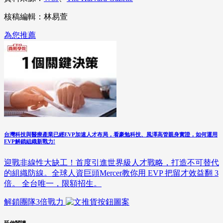
核稿編輯：林易萱
為您推薦
台灣科技與醫療產業已經EVP加速人才布局，看豪勉科技、風澤高管親身實證，如何運用
EVP解鎖組織新戰力!
迎戰非線性大缺工！首度引進世界級人才戰略，打造不可替代
的組織防線。全球人資巨頭Mercer教你用 EVP 把留才效益翻 3
倍。 全台唯一，限額招生。
解鎖團隊3倍戰力
延伸閱讀