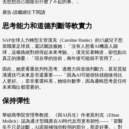
去想想自己能做出什麼了不起的事。」
廣告-請繼續往下閱讀
思考能力和道德判斷等軟實力
SAP全球人力轉型主管漢克（Caroline Hanke）的15歲兒子想
當職業足球員，還試圖說服她：「沒有人想看AI機器人踢
球，這條路絕對經得起未來考驗。」漢克笑著轉述，卻也點出
真正的擔憂：「現在學的技術，兩年後可能就不管用了。」
因此，她更看重批判性思考、適應力與道德判斷力，甚至質疑
溝通技巧未來是否還重要——「因為AI可能很快就能做得比
人更好。」若非要選科系，她傾向數學，因為邏輯思考是任何
未來職位都需要的。
保持彈性
華頓商學院管理學教授、《與AI共生》作者莫利克（Ethan
Mollick）認為通才型職業在AI時代反而更有韌性——「當醫
生不只是診斷，AI若能補強你較弱的部分，那是好事。」對