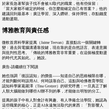
於家長急著幫孩子找不會被AI取代的職業，他有些保留：
「當大家都不確定的時候，你怎麼能確定自己有答案？」他的
建議回到最基本：廣泛學習、深入鑽研、保持彈性，存點錢度
過動盪期。
博雅教育與責任感
微軟首席科學家提萬（Jaime Teevan）直接點出一個關鍵轉
變：過去與電腦溝通靠按鍵，現在靠的是自然語言、表達意圖
與批判性思考。「傳統的博雅教育非常重要，在這個極度動盪
的時代尤其如此。」她說。
廣告-請繼續往下閱讀
她也強調「後設認知」的價值——知道自己的思維極限在哪，
才能判斷何時該用AI、何時該靠自己。這點與哈佛教育學院
認知科學家葛羅澤（Tina Grotzer）的研究呼應：一旦真正了解
人類大腦能做到哪些AI辦不到的事，才能做出明智的分工。
提萬的孩子中有人對會計有興趣、有人準備念法學院，她認為
這些職業的核心，正是AI永遠無法取代的東西：「對影響人