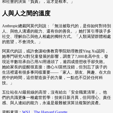
和社會的決策『負責』，這才是根本。」
人與人之間的溫度
Anthropic總裁阿莫代則說：「無法被取代的，是你如何對待別
人、與他人溝通的能力、還有你的善良。」她打算引導孩子多
社交、理解自己與他人相處的獨特方式。「人類渴望群體相處
的慾望，不會消失。」
阿莫代的話，或許會讓哈佛教育學院助理教授Ying Xu認同，
她專門研究AI對兒童發展的影響，調查了7,000名高中生，發
現近半數坦承自己用AI用過頭了，逾四成曾想收手卻失敗。
她給家長的提醒很直接：擔心AI當然沒錯，但別忘了孩子的
生活裡還有很多事同樣重要——「家人、朋友、興趣、在大自
然中的時間，這些塑造孩子的力量，一點也不亞於任何科
技。」
五位站在AI最前線的高管，沒有給出「安全職業清單」。他
們的共識更像一種處世哲學：技術日新月異，但同理心、責任
感、與人連結的能力，永遠是最難被演算法複製的資產。
資料來源：
WSJ
、
The Harvard Gazette