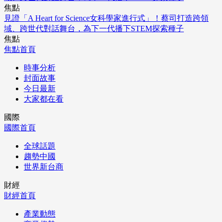
焦點
見證「A Heart for Science女科學家進行式」！蔡司打造跨領
域、跨世代對話舞台，為下一代播下STEM探索種子
焦點
焦點首頁
時事分析
封面故事
今日最新
大家都在看
國際
國際首頁
全球話題
趨勢中國
世界新台商
財經
財經首頁
產業動態