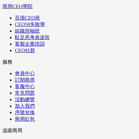
商周CEO學院
百億CEO班
CEO50失敗學
組織領袖班
駐足思考表達班
客製企業培訓
CEO社群
服務
會員中心
訂閱商周
客服中心
常見問題
活動總覽
加入我們
序號兌換
商周紅包
追蹤商周