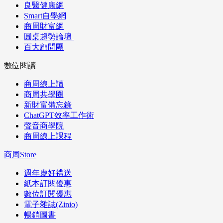
良醫健康網
Smart自學網
商周財富網
圓桌趨勢論壇
百大顧問團
數位閱讀
商周線上讀
商周共學圈
新財富備忘錄
ChatGPT效率工作術
聲音商學院
商周線上課程
商周Store
週年慶好禮送
紙本訂閱優惠
數位訂閱優惠
電子雜誌(Zinio)
暢銷圖書