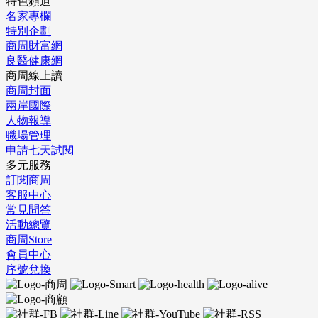
特色頻道
名家專欄
特別企劃
商周財富網
良醫健康網
商周線上讀
商周封面
兩岸國際
人物報導
職場管理
申請七天試閱
多元服務
訂閱商周
客服中心
常見問答
活動總覽
商周Store
會員中心
序號兌換