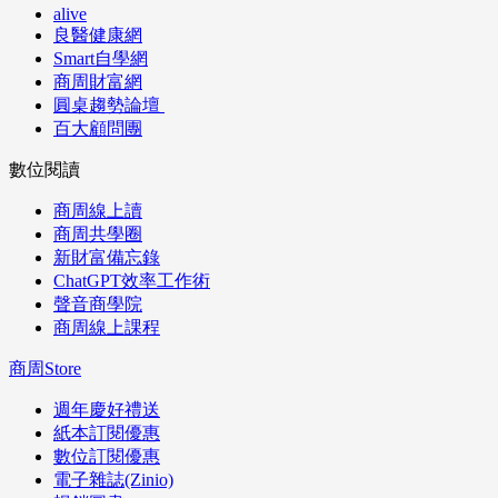
alive
良醫健康網
Smart自學網
商周財富網
圓桌趨勢論壇
百大顧問團
數位閱讀
商周線上讀
商周共學圈
新財富備忘錄
ChatGPT效率工作術
聲音商學院
商周線上課程
商周Store
週年慶好禮送
紙本訂閱優惠
數位訂閱優惠
電子雜誌(Zinio)