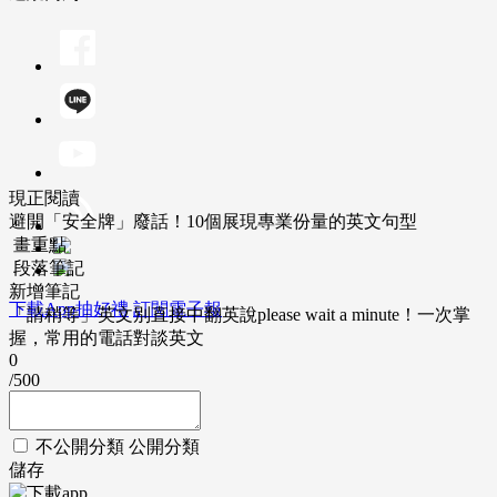
現正閱讀
避開「安全牌」廢話！10個展現專業份量的英文句型
畫重點
段落筆記
新增筆記
下載App抽好禮
訂閱電子報
「請稍等」英文別直接中翻英說please wait a minute！一次掌
握，常用的電話對談英文
0
/500
不公開分類
公開分類
儲存