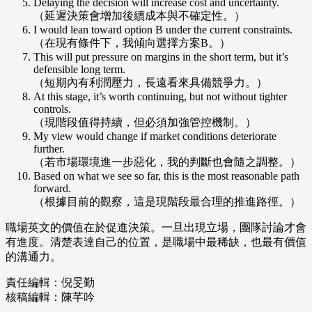
Delaying the decision will increase cost and uncertainty.
（延遲決策會增加後續成本與不確定性。）
I would lean toward option B under the current constraints.
（在現有條件下，我傾向選擇方案B。）
This will put pressure on margins in the short term, but it’s
defensible long term.
（短期內有利潤壓力，長遠看來具備競爭力。）
At this stage, it’s worth continuing, but not without tighter
controls.
（現階段值得持續，但必須加強管控機制。）
My view would change if market conditions deteriorate
further.
（若市場環境進一步惡化，我的判斷也會隨之調整。）
Based on what we see so far, this is the most reasonable path
forward.
（根據目前的觀察，這是現階段最合理的推進路徑。）
職場英文的價值在於促進決策。一旦出現立場，團隊討論才會
有進度。清楚表達自己的位置，是職場中最稀缺，也最有價值
的溝通力。
責任編輯：倪旻勤
核稿編輯：陳芊吟