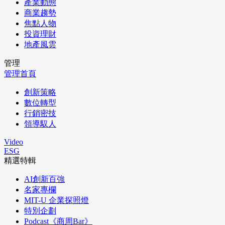
產業動態
商業趨勢
焦點人物
投資理財
地產風雲
管理
管理首頁
創新策略
數位轉型
行銷密技
領導馭人
Video
ESG
精選特輯
AI創新百強
名家專欄
MIT-U 企業探照燈
特別企劃
Podcast《商周Bar》