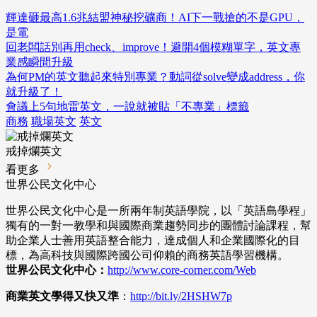
輝達砸最高1.6兆結盟神秘挖礦商！AI下一戰搶的不是GPU，
是電
回老闆話別再用check、improve！避開4個模糊單字，英文專
業感瞬間升級
為何PM的英文聽起來特別專業？動詞從solve變成address，你
就升級了！
會議上5句地雷英文，一說就被貼「不專業」標籤
商務
職場英文
英文
戒掉爛英文
看更多
世界公民文化中心
世界公民文化中心是一所兩年制英語學院，以「英語島學程」
獨有的一對一教學和與國際商業趨勢同步的團體討論課程，幫
助企業人士善用英語整合能力，達成個人和企業國際化的目
標，為高科技與國際跨國公司仰賴的商務英語學習機構。
世界公民文化中心：
http://www.core-corner.com
/Web
商業英文學得又快又準
：
http://bit.ly/2HSHW7p