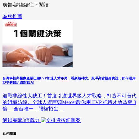
廣告-請繼續往下閱讀
為您推薦
台灣科技與醫療產業已經EVP加速人才布局，看豪勉科技、風澤高管親身實證，如何運用
EVP解鎖組織新戰力!
迎戰非線性大缺工！首度引進世界級人才戰略，打造不可替代
的組織防線。全球人資巨頭Mercer教你用 EVP 把留才效益翻 3
倍。 全台唯一，限額招生。
解鎖團隊3倍戰力
延伸閱讀