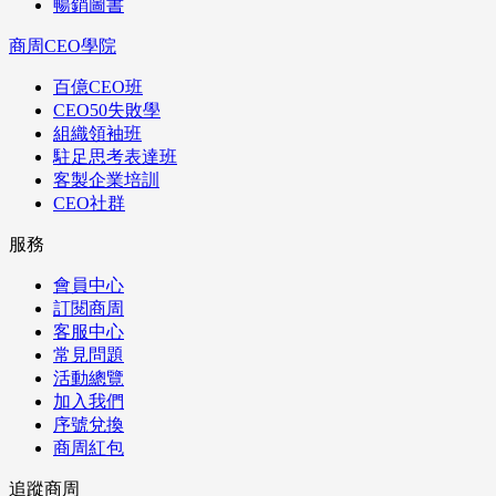
暢銷圖書
商周CEO學院
百億CEO班
CEO50失敗學
組織領袖班
駐足思考表達班
客製企業培訓
CEO社群
服務
會員中心
訂閱商周
客服中心
常見問題
活動總覽
加入我們
序號兌換
商周紅包
追蹤商周