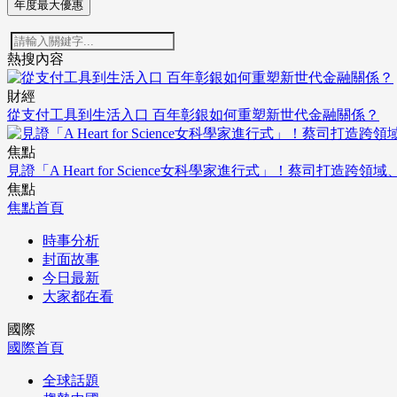
年度最大優惠
熱搜內容
財經
從支付工具到生活入口 百年彰銀如何重塑新世代金融關係？
焦點
見證「A Heart for Science女科學家進行式」！蔡司打
焦點
焦點首頁
時事分析
封面故事
今日最新
大家都在看
國際
國際首頁
全球話題