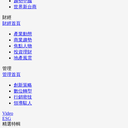
趨勢中國
世界新台商
財經
財經首頁
產業動態
商業趨勢
焦點人物
投資理財
地產風雲
管理
管理首頁
創新策略
數位轉型
行銷密技
領導馭人
Video
ESG
精選特輯