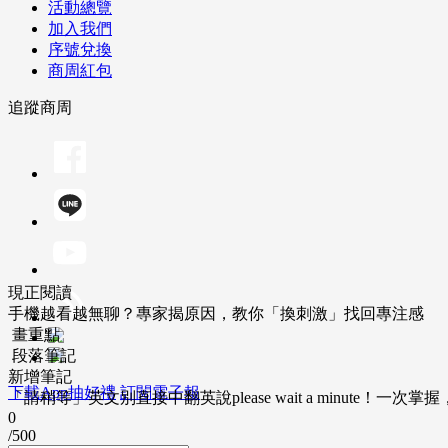
活動總覽
加入我們
序號兌換
商周紅包
追蹤商周
現正閱讀
手機越看越無聊？專家揭原因，教你「換刺激」找回專注感
畫重點
段落筆記
新增筆記
下載App抽好禮
訂閱電子報
「請稍等」英文別直接中翻英說please wait a minute！一
0
/500