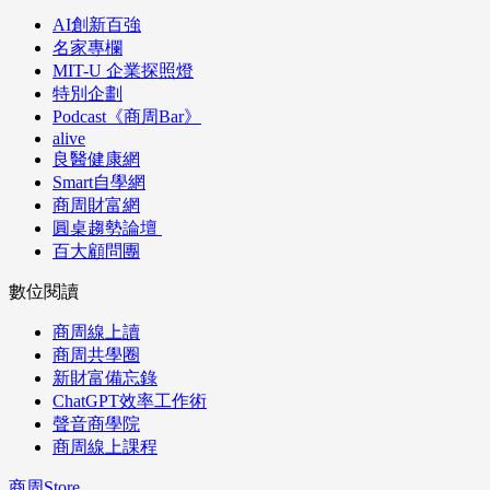
AI創新百強
名家專欄
MIT-U 企業探照燈
特別企劃
Podcast《商周Bar》
alive
良醫健康網
Smart自學網
商周財富網
圓桌趨勢論壇
百大顧問團
數位閱讀
商周線上讀
商周共學圈
新財富備忘錄
ChatGPT效率工作術
聲音商學院
商周線上課程
商周Store