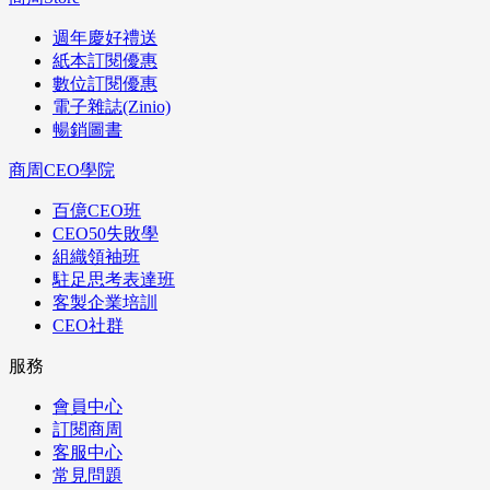
週年慶好禮送
紙本訂閱優惠
數位訂閱優惠
電子雜誌(Zinio)
暢銷圖書
商周CEO學院
百億CEO班
CEO50失敗學
組織領袖班
駐足思考表達班
客製企業培訓
CEO社群
服務
會員中心
訂閱商周
客服中心
常見問題