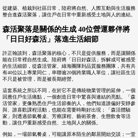
從建築、植栽到社區日常，陸府將自然、人際互動與生活服務
整合進森活聚落，讓住戶在日常中重新感受土地與人的連結。
森活聚落是關係的生成 40位營運夥伴將
「日日好森活」落進生活細節
許正翰談到，森活聚落的核心，不只是提供服務，而是讓關係
能在日常裡自然生成。陸府將「日日好森活」拆解成可被感受
的生活細節，從森活管家、綠海團隊到品質服務團隊，共有共
有40位以上專業同仁，串聯逾20個跨業職人單位，讓社區生活
不只是被管理，而是被長期經營。
這套系統之所以不同，在於它不是傳統物業管理的延伸，一個
回應住戶生活痛點，一個創造日常中驚喜與連結的亮點。「森
活管家」更像熟悉住戶生活節奏的人，他們知道誰偏好安靜參
與、誰喜歡課程活動，也能在需要時剛好出現；「森活體驗
家」則透過節氣餐桌、芳療課程、藝術茶會、生態飲食等活
動，讓住戶重新感受自然、土地與人的關係。
例如，一場節氣餐桌，可能讓原本陌生的鄰居開始交談；一堂