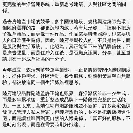
更完整的生活營運系統，重新思考建築、人與社區之間的關
係。
過去房地產市場的競爭，多半圍繞地段、規格與建築師光環；
但陸府選擇的路，卻更沉靜內斂，蔣海芃形容，「陸府不把房
子視為商品，而更像一件作品。作品需要時間照顧，也需要與
人的日常產生關係。因此，陸府長期投入的，不只是銷售，而
是服務與生活系統。」他認為，真正能留下來的品牌信任，不
是廣告聲量，而是住戶入住後，是否願意認同、分享，甚至邀
請朋友一起成為社區的一分子。
今年成立「森活聚落營運事業部」，正是將這套關係邏輯制度
化，從住戶需求、社區活動、餐食服務，到藝術策展與自然體
驗，都被放進同一個生活脈絡裡思考。
陸府建設品牌副總監許正翰也觀察，森活聚落並非一夕生成，
而是多年累積後，重新整合成品牌下一階段更完整的生活能
力。一直以來，高端住宅市場談服務並不新鮮，許多豪宅強調
飯店式管理與私人管家，但陸府想做的，並不是把飯店搬進住
宅，而是讓社區回到更自然的人際關係，「真正好的服務，不
是時刻出現，而是在需要時剛好抵達。」