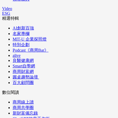
Video
ESG
精選特輯
AI創新百強
名家專欄
MIT-U 企業探照燈
特別企劃
Podcast《商周Bar》
alive
良醫健康網
Smart自學網
商周財富網
圓桌趨勢論壇
百大顧問團
數位閱讀
商周線上讀
商周共學圈
新財富備忘錄