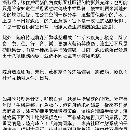
攝影課，讓住戶用新的角度觀看社區裡的樹影與光線；也可能
只是管家知道住戶母親想吃傳統中式早餐，便主動買來當地知
名的燒餅油條，在公共空間一起分享。這些看似微小的片段，
正是「日日好森活」的真正意義：它不是一次性的活動安排，
而是一套被拆解進日常、能讓人產生歸屬感的生活設計。
此外，陸府特地將森活聚落整理成「生活六度角」概念，除了
食、衣、住、行、育、樂，更加入藝術與療癒，讓生活不只是
功能集合，而是一種感官與情緒體驗。目前，森活聚落已發展
出十八項服務內容，並依不同社區需求持續調整。
陸府透過瑜伽、芳療、藝術茶會等森活體驗，將健康、療癒與
社群互動融入住戶日常。
如果說服務是骨架，那麼自然，就是生活聚落的呼吸。陸府長
年以「生機建築」作為核心，但它所追求的綠意，從來不只是
表面造景，陸府皆採用適地適種策略，選擇台灣原生植物，讓
植物真正回到土地與氣候之中，而非成為短暫展示的景觀。更
重要的是，陸府成立了「綠海團隊」，專責社區生態系統的長
期維護，從樹木品質、植栽健康到日常養護，讓自然不是交屋