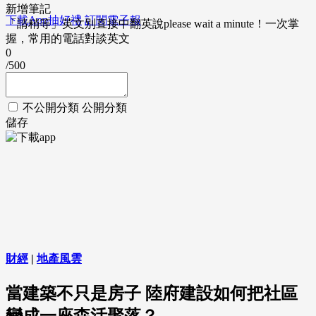
新增筆記
下載App抽好禮
訂閱電子報
「請稍等」英文別直接中翻英說please wait a minute！一次掌
握，常用的電話對談英文
0
/500
不公開分類
公開分類
儲存
財經
|
地產風雲
當建築不只是房子 陸府建設如何把社區
變成一座森活聚落？