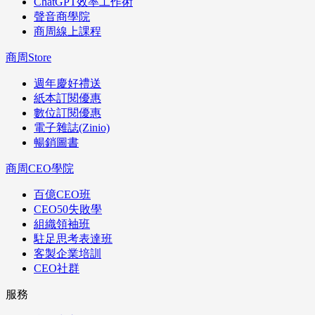
ChatGPT效率工作術
聲音商學院
商周線上課程
商周Store
週年慶好禮送
紙本訂閱優惠
數位訂閱優惠
電子雜誌(Zinio)
暢銷圖書
商周CEO學院
百億CEO班
CEO50失敗學
組織領袖班
駐足思考表達班
客製企業培訓
CEO社群
服務