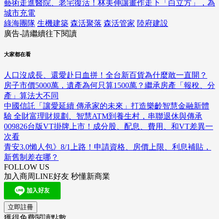
藝術走進醫院、老宅復活！林美伸讓畫作走下「白立方」，為
城市充電
綠海團隊
生機建築
森活聚落
森活管家
陸府建設
廣告-請繼續往下閱讀
大家都在看
人口沒成長、還愛赴日血拼！全台新百貨為什麼敢一直開？
房子市價5000萬，遺產為何只算1500萬？繼承房產「報稅、分
產」算法大不同
中國信託「讓愛延續 傳承家的未來」打造樂齡智慧金融新體
驗 全財富理財規劃、智慧ATM到養生村，串聯退休與傳承
009826台版VT掛牌上市！成分股、配息、費用、和VT差異一
次看
青安3.0懶人包》8/1上路！申請資格、房價上限、利息補貼，
新舊制差在哪？
FOLLOW US
加入商周LINE好友 秒懂新商業
立即註冊
獲得免費閱讀點數