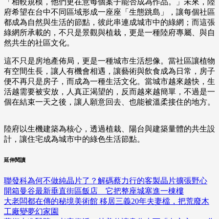
「相較規模，他們更在意每個案子能否成為作品。」未來，陸
府希望在台中不同區域形成一座座「生態跳島」，讓每個社區
都成為自然與生活的節點，彼此串連成城市中的綠網；而這張
綠網所承載的，不只是景觀與植栽，更是一種陸府專屬、與自
然共生的社區文化。
這不只是房地產佈局，更是一種城市生活想像。當社區讓植物
有空間生長，讓人有機會相遇，讓藝術與飲食成為日常，房子
便不再只是房子，而成為一種生活文化。當城市越來越快，生
活越需要被安放，人真正渴望的，反而越來越簡單，不過是一
個在結束一天之後，讓人願意回去、也能被溫柔接住的地方。
陸府以生機建築為核心，透過植栽、陽台與建築量體的共生設
計，讓住宅成為城市中的綠色生活節點。
延伸閱讀
聯發科為何不做純晶片了？解碼蔡力行的客製晶片擴張野心
開箱曼谷最新垂直街區飯店 它把整座城塞進一棟樓
大老闆都在傳的秘境美術館 移居三義20年夫妻檔，把荒廢木
工廠變夢幻家園