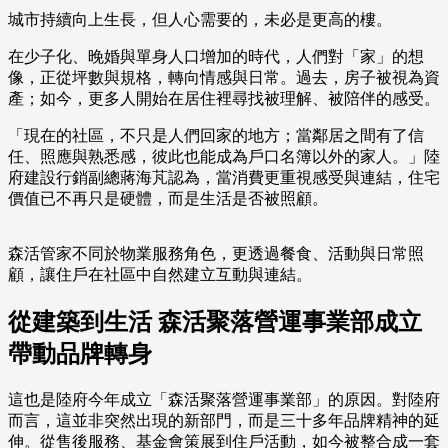
城市持續向上生長，但人心需要的，未必是更高的樓。
在少子化、晚婚與單身人口增加的時代，人們對「家」的想
像，正從坪數與規格，轉向情感與日常。過去，房子被視為資
產；如今，更多人開始在居住裡尋找被理解、被陪伴的感受。
「現在的社區，不只是人們回家的地方；當鄰居之間有了信
任、照應與熟悉感，彼此也能成為戶口名簿以外的家人。」陸
府建設行銷副總蔣海芃認為，當消費更重視感受與連結，住宅
價值已不再只是硬體，而是生活是否被照顧。
森活管家不同於物業服務角色，更透過餐食、活動與日常照
顧，讓住戶在社區中自然建立互動與連結。
從建築到生活 森活聚落營運事業部成立
帶動品牌轉身
這也是陸府今年成立「森活聚落營運事業部」的原因。對陸府
而言，這並非突然出現的新部門，而是三十多年品牌精神的延
伸。從售後服務、基金會策展到住戶活動，如今被整合成一套