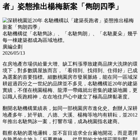
者」姿態推出楊梅新案「雋朗四季」
名馳機構從「名馳雋詠」、「名馳雋朗」、「名馳夏朵」幾乎
每一棟建築都成為區域地標。
廣編企劃
2026/05/13
在房地產市場供給量大增、缺工料漲導致建商品牌大洗牌的環
境下，對多數購屋族而言，「看得到、找得到、住得好」已成
為選案的首要指標。細數桃園房市發展脈絡，能在同一區域深
耕超過四分之一世紀的品牌並不多見，名馳機構近20年的建築
實績，不僅在桃園楊梅、龍潭一帶織就出密集的建築地圖，更
以職人長跑精神，在在地住戶心中建立了極高品牌黏著度。
翻開名馳機構業績表，如同一部桃園房市進化史。創辦人深耕
地產多年，於平鎮、八德、大溪、楊梅等地均有耕耘，並2012
年推出名馳雋詠一案，打響市場，成為桃園指名建商。
觀察名馳的選地邏輯，並不盲目追求全台遍地開花，而是選擇
在熟悉的土地上「反覆磨練」。從早期的大地坪莊園別墅，到