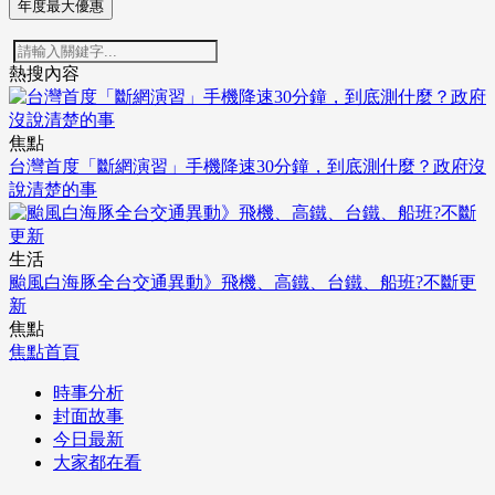
年度最大優惠
熱搜內容
焦點
台灣首度「斷網演習」手機降速30分鐘，到底測什麼？政府沒
說清楚的事
生活
颱風白海豚全台交通異動》飛機、高鐵、台鐵、船班?不斷更
新
焦點
焦點首頁
時事分析
封面故事
今日最新
大家都在看