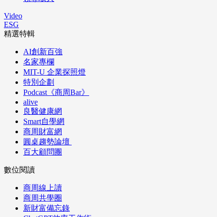
Video
ESG
精選特輯
AI創新百強
名家專欄
MIT-U 企業探照燈
特別企劃
Podcast《商周Bar》
alive
良醫健康網
Smart自學網
商周財富網
圓桌趨勢論壇
百大顧問團
數位閱讀
商周線上讀
商周共學圈
新財富備忘錄