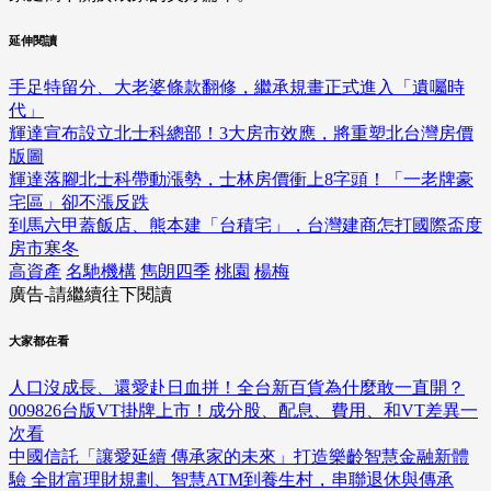
延伸閱讀
手足特留分、大老婆條款翻修，繼承規畫正式進入「遺囑時
代」
輝達宣布設立北士科總部！3大房市效應，將重塑北台灣房價
版圖
輝達落腳北士科帶動漲勢，士林房價衝上8字頭！「一老牌豪
宅區」卻不漲反跌
到馬六甲蓋飯店、熊本建「台積宅」，台灣建商怎打國際盃度
房市寒冬
高資產
名馳機構
雋朗四季
桃園
楊梅
廣告-請繼續往下閱讀
大家都在看
人口沒成長、還愛赴日血拼！全台新百貨為什麼敢一直開？
009826台版VT掛牌上市！成分股、配息、費用、和VT差異一
次看
中國信託「讓愛延續 傳承家的未來」打造樂齡智慧金融新體
驗 全財富理財規劃、智慧ATM到養生村，串聯退休與傳承