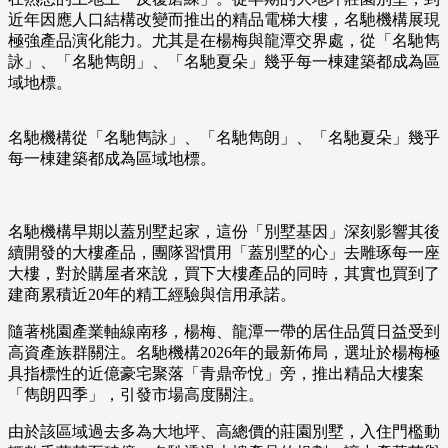
近年因應人口結構改變而推出的精品電梯大樓，名馳機構展現
極強產品演化能力。尤其是在楊梅與龍潭交界處，從「名馳雋
詠」、「名馳雋朗」、「名馳夏朵」幾乎每一棟建築都成為區
域地標。
名馳機構從「名馳雋詠」、「名馳雋朗」、「名馳夏朵」幾乎
每一棟建築都成為區域地標。
名馳機構早期以蓋別墅起家，這份「別墅基因」深刻影響其後
續開發的大樓產品，團隊習慣用「蓋別墅的心」去雕琢每一座
大樓，對於購屋者來說，買下大樓產品的同時，其實也買到了
建商累積近20年的精工經驗與信用承諾。
隨著桃園產業軸線南移，楊梅、龍潭一帶的居住品質日益受到
高資產族群關注。名馳機構2026年的最新佈局，選址於楊梅極
具指標性的近億豪宅聚落「青鼎帝悅」旁，推出精品大樓案
「雋朗四季」，引發市場高度關注。
由於該區域過去多為大地坪、高總價的莊園別墅，入住門檻動