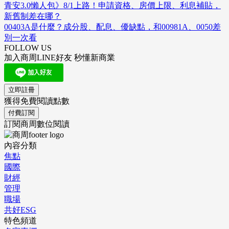
青安3.0懶人包》8/1上路！申請資格、房價上限、利息補貼，
新舊制差在哪？
00403A是什麼？成分股、配息、優缺點，和00981A、0050差
別一次看
FOLLOW US
加入商周LINE好友 秒懂新商業
立即註冊
獲得免費閱讀點數
付費訂閱
訂閱商周數位閱讀
內容分類
焦點
國際
財經
管理
職場
共好ESG
特色頻道