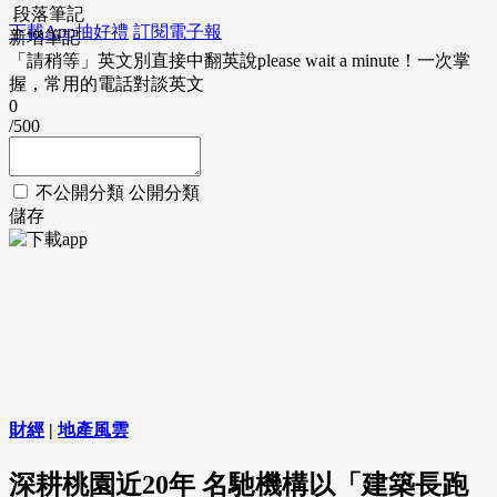
段落筆記
下載App抽好禮
訂閱電子報
新增筆記
「請稍等」英文別直接中翻英說please wait a minute！一次掌
握，常用的電話對談英文
0
/500
不公開分類
公開分類
儲存
財經
|
地產風雲
深耕桃園近20年 名馳機構以「建築長跑