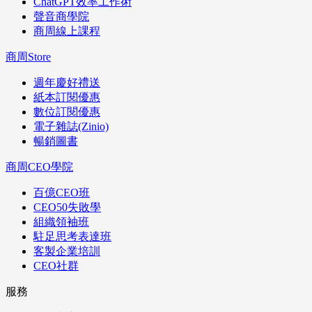
ChatGPT效率工作術
聲音商學院
商周線上課程
商周Store
週年慶好禮送
紙本訂閱優惠
數位訂閱優惠
電子雜誌(Zinio)
暢銷圖書
商周CEO學院
百億CEO班
CEO50失敗學
組織領袖班
駐足思考表達班
客製企業培訓
CEO社群
服務