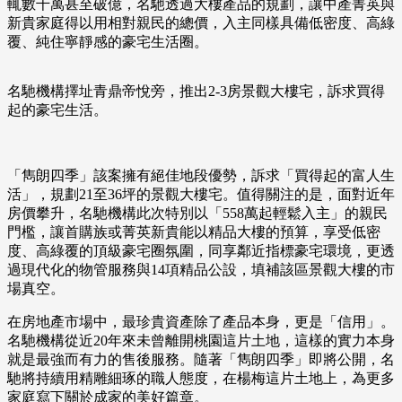
輒數千萬甚至破億，名馳透過大樓產品的規劃，讓中產菁英與
新貴家庭得以用相對親民的總價，入主同樣具備低密度、高綠
覆、純住寧靜感的豪宅生活圈。
名馳機構擇址青鼎帝悅旁，推出2-3房景觀大樓宅，訴求買得
起的豪宅生活。
「雋朗四季」該案擁有絕佳地段優勢，訴求「買得起的富人生
活」，規劃21至36坪的景觀大樓宅。值得關注的是，面對近年
房價攀升，名馳機構此次特別以「558萬起輕鬆入主」的親民
門檻，讓首購族或菁英新貴能以精品大樓的預算，享受低密
度、高綠覆的頂級豪宅圈氛圍，同享鄰近指標豪宅環境，更透
過現代化的物管服務與14項精品公設，填補該區景觀大樓的市
場真空。
在房地產市場中，最珍貴資產除了產品本身，更是「信用」。
名馳機構從近20年來未曾離開桃園這片土地，這樣的實力本身
就是最強而有力的售後服務。隨著「雋朗四季」即將公開，名
馳將持續用精雕細琢的職人態度，在楊梅這片土地上，為更多
家庭寫下關於成家的美好篇章。