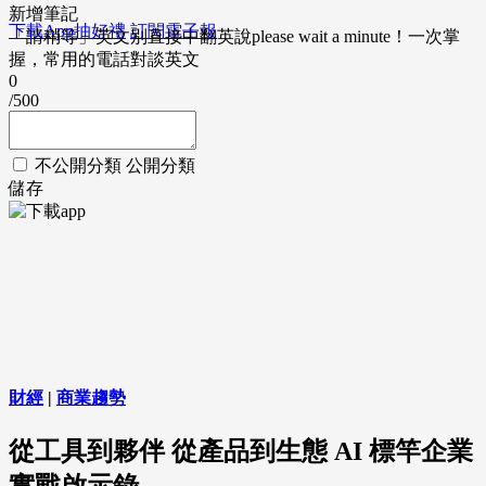
新增筆記
下載App抽好禮
訂閱電子報
「請稍等」英文別直接中翻英說please wait a minute！一次掌
握，常用的電話對談英文
0
/500
不公開分類
公開分類
儲存
財經
|
商業趨勢
從工具到夥伴 從產品到生態 AI 標竿企業
實戰啟示錄