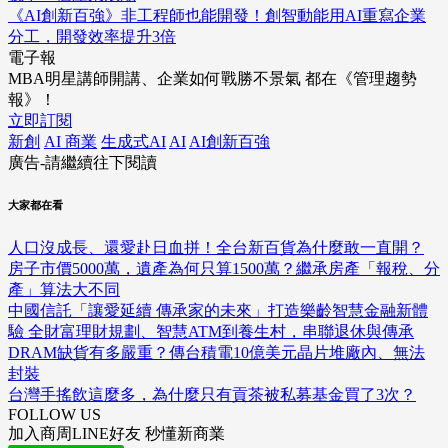
《AI創新百強》非工程師也能開發！創智動能用AI重寫企業
分工，開發效率提升3倍
電子報
MBA明星講師開講、企業如何戰勝不景氣 都在《管理趨勢
報》！
立即訂閱
新創
AI 商業
生成式AI
AI
AI創新百強
廣告-請繼續往下閱讀
大家都在看
人口沒成長、還愛赴日血拼！全台新百貨為什麼敢一直開？
房子市價5000萬，遺產為何只算1500萬？繼承房產「報稅、分
產」算法大不同
中國信託「讓愛延續 傳承家的未來」打造樂齡智慧金融新體
驗 全財富理財規劃、智慧ATM到養生村，串聯退休與傳承
DRAM缺貨有多嚴重？傳台積電10億美元晶片堆廠內、無法
封裝
台灣手搖飲這麼多，為什麼只有貢茶被私募基金買了3次？
FOLLOW US
加入商周LINE好友 秒懂新商業