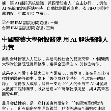
據，讓 AI 能跨系統建議；第四階段進入「自主執行」，例如
AI 在新加坡廠區缺料時，自動找到最近庫房、依 FIFO 規則推
薦調撥、生成 STO 並執行。
台灣 IBM 諮詢顧問協理 / 王喬
中國醫藥大學附設醫院 用 AI 解決醫護人
力荒
面對全球醫護人力短缺，與超高齡社會的雙重夾擊，中國醫藥
大學附設醫院院長周德陽，選擇全面押注 AI 與數位轉型。
成果令人咋舌！中醫大三年內累積 885 個獎項，並在具全球指
標性的醫療評鑑中，拿下「數位成熟度滿分、全球第一的紀
錄」！這份傲人成績，源自一支近 200 人的全自主 AI 研發與
大數據工程師團隊，以及超過 400 萬筆乾淨病歷，與 4 萬筆基
因資料庫。
最具突破性的，是一座打破廠牌限制的「｢智匯海重症戰情
室」」，所有病房的生理監視器、點滴等設備全面數位連線，