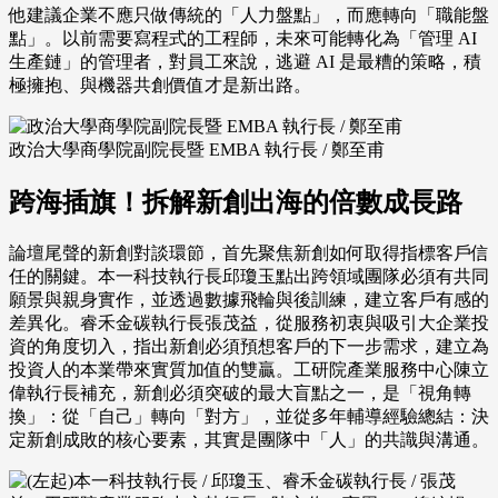
他建議企業不應只做傳統的「人力盤點」，而應轉向「職能盤
點」。以前需要寫程式的工程師，未來可能轉化為「管理 AI
生產鏈」的管理者，對員工來說，逃避 AI 是最糟的策略，積
極擁抱、與機器共創價值才是新出路。
政治大學商學院副院長暨 EMBA 執行長 / 鄭至甫
跨海插旗！拆解新創出海的倍數成長路
論壇尾聲的新創對談環節，首先聚焦新創如何取得指標客戶信
任的關鍵。本一科技執行長邱瓊玉點出跨領域團隊必須有共同
願景與親身實作，並透過數據飛輪與後訓練，建立客戶有感的
差異化。睿禾金碳執行長張茂益，從服務初衷與吸引大企業投
資的角度切入，指出新創必須預想客戶的下一步需求，建立為
投資人的本業帶來實質加值的雙贏。工研院產業服務中心陳立
偉執行長補充，新創必須突破的最大盲點之一，是「視角轉
換」：從「自己」轉向「對方」，並從多年輔導經驗總結：決
定新創成敗的核心要素，其實是團隊中「人」的共識與溝通。