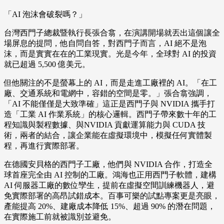
「AI 泡沫會破裂嗎？」
台灣西門子總裁暨執行長張合翕，在演講開場就丟出這個讓全
場屏息的提問，他自問自答，對西門子而言，AI 絕不是泡
沫，而是實實在在的工業現實。光是今年，全球對 AI 的投資
就已超過 5,500 億美元。
但他關注的不是螢幕上的 AI，而是走進工廠裡的 AI。「在工
廠、交通系統和電網中，容錯的空間是零。」張合翕強調，
「AI 不能僅僅是大致準確」這正是西門子與 NVIDIA 攜手打
造「工業 AI 作業系統」的核心邏輯。西門子帶來數十年的工
程知識與製程數據、與NVIDIA 貢獻運算能力與 CUDA 技
術，兩者的結合，讓企業能在虛擬環境中，模擬任何實體製
程，再進行實際部署。
在德國安貝格的西門子工廠，他們與 NVIDIA 合作，打造全
球首座完全由 AI 控制的工廠。鴻海也正用西門子軟體，建構
AI 伺服器工廠的數位孿生，提前在虛擬空間訓練機器人，避
免實際部署的高昂試錯成本。百事可樂的試點專案更是亮眼，
產能提高 20%、建廠成本降低 15%、超過 90% 的潛在問題，
在實際施工前就被識別並避免。