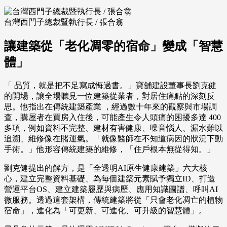
台灣西門子總裁暨執行長 / 張合翕
讓建築從「老化凋零的宿命」變成「智慧
體」
「 品質，就是把不足寫成悔過書。」寶舖建設董事長劉克健
的開場，讓全場聽見一位建築從業者，對居住痛點的深刻反
思。他指出在傳統建築產業 ，經過數十年來的觀察與市場調
查，購屋者在買房入住後，可能產生令人頭痛的困擾多達 400
多項，例如資料不完整、建材有害健康、噪音惱人、漏水難以
追溯、維修像在賭運氣。「就像醫師在不知道病因的狀況下動
手術。」他形容傳統建築的維修，「住戶根本無從得知。」
劉克健提出的解方，是「全透明AI原生健康建築」六大核
心，建立完整資料基礎、為每個建築元素賦予獨立ID、打造
營運平台OS、建立建築履歷與病歷、應用知識圖譜、呼叫AI
微服務。透過這套架構，傳統建築將從「只會老化凋亡的植物
宿命」，進化為「可更新、可進化、可升級的智慧體」。