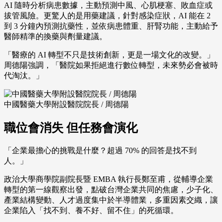
AI 隨時分析病患數據，主動預測中風、心肌梗塞、敗血症或
拔管風險。更驚人的是用藥建議，針對感染症狀，AI 能在 2
到 3 分鐘內預測抗藥性，並依病患體重、肝腎功能，主動給予
醫師精準的換藥與劑量建議。
「醫療的 AI 轉型不只是技術創新，更是一場文化的改變。」
周德陽強調，「醫院如果拒絕進行數位轉型，未來勢必會被時
代淘汰。」
中國醫藥大學附設醫院院長 / 周德陽
職位會消失 但任務會演化
「企業最擔心的挑戰是什麼？超過 70% 的回答是找不到
人。」
政治大學商學院副院長暨 EMBA 執行長鄭至甫，從輔導企業
轉型的第一線觀察出發，點破台灣企業共同的焦慮，少子化、
產業結構變動、人才過度集中於半導體業，多重因素交織，讓
企業陷入「找不到、養不好、留不住」的死循環。