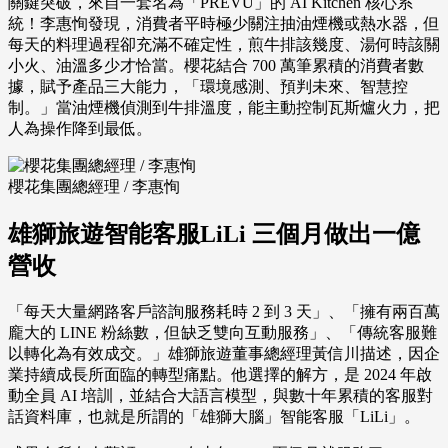
關鍵突破，來自一套名為「PREVU」的 AI Kitchen 核心系
統！李惠恂發現，消費者平時極少關注抽油煙機或熱水器，但
每天的料理過程卻充滿不確定性，煎牛排該幾度、湯何時該關
小火、油溫多少才恰當。櫻花結合 700 萬筆累積的消費者數
據，賦予產品三大能力，「環境感測、預判未來、智慧控
制。」當油煙機偵測到牛排溫度，能主動控制瓦斯爐火力，把
人為操作降到最低。
櫻花集團總經理 / 李惠恂
雄獅旅遊智能客服LiLi 三個月做出一億
營收
「每天大量網路客戶諮詢服務耗時 2 到 3 天」、「擁有兩百萬
龐大的 LINE 粉絲數，但缺乏雙向互動服務」、「傳統客服難
以轉化為有效成交。」雄獅旅遊董事總經理黃信川描述，因企
業持續成長所面臨的轉型痛點。他選擇的解方，是 2024 年啟
動全員 AI 培訓，並結合大語言模型，與數十年累積的客服對
話資料庫，也就是所謂的「雄獅大腦」智能客服「LiLi」。