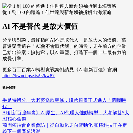
從 1 到 100 的躍進！佳世達與新創領袖拆解出海策略
AI 不是替代 是放大價值
分享與對談，最終指向AI不是取代人，是放大人的價值。當
普遍疑問還在「AI會不會取代我」的時候，走在前方的企業
已給出答案：擁抱它，以AI重塑、打造下一個十年最有力的
成長引擎。
更多百工百業AI轉型實戰案例請見《AI創新百強》官網
https://bwnet.pse.is/92kw87
延伸閱讀
手足特留分、大老婆條款翻修，繼承規畫正式進入「遺囑時
代」
AI創新百強年會》AI原生、AI代理人催動轉型，大咖解答5大
AI核心命題
商周領袖會企業參訪｜從自動化走向智動化 和椿科技正在定
義下一個產業浪潮