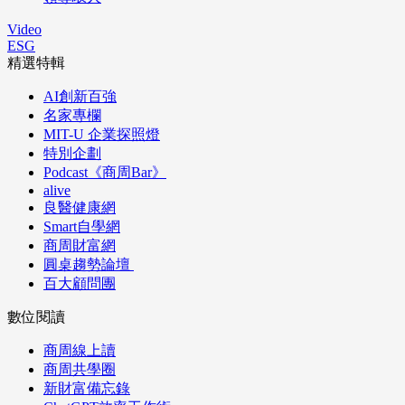
Video
ESG
精選特輯
AI創新百強
名家專欄
MIT-U 企業探照燈
特別企劃
Podcast《商周Bar》
alive
良醫健康網
Smart自學網
商周財富網
圓桌趨勢論壇
百大顧問團
數位閱讀
商周線上讀
商周共學圈
新財富備忘錄