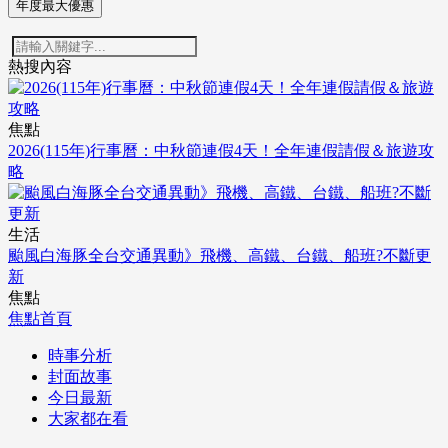
年度最大優惠
熱搜內容
焦點
2026(115年)行事曆：中秋節連假4天！全年連假請假＆旅遊攻
略
生活
颱風白海豚全台交通異動》飛機、高鐵、台鐵、船班?不斷更
新
焦點
焦點首頁
時事分析
封面故事
今日最新
大家都在看