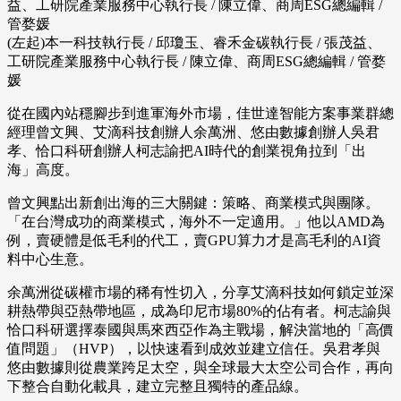
(左起)本一科技執行長 / 邱瓊玉、睿禾金碳執行長 / 張茂益、
工研院產業服務中心執行長 / 陳立偉、商周ESG總編輯 / 管婺
媛
從在國內站穩腳步到進軍海外市場，佳世達智能方案事業群總
經理曾文興、艾滴科技創辦人余萬洲、悠由數據創辦人吳君
孝、恰口科研創辦人柯志諭把AI時代的創業視角拉到「出
海」高度。
曾文興點出新創出海的三大關鍵：策略、商業模式與團隊。
「在台灣成功的商業模式，海外不一定適用。」他以AMD為
例，賣硬體是低毛利的代工，賣GPU算力才是高毛利的AI資
料中心生意。
余萬洲從碳權市場的稀有性切入，分享艾滴科技如何鎖定並深
耕熱帶與亞熱帶地區，成為印尼市場80%的佔有者。柯志諭與
恰口科研選擇泰國與馬來西亞作為主戰場，解決當地的「高價
值問題」（HVP），以快速看到成效並建立信任。吳君孝與
悠由數據則從農業跨足太空，與全球最大太空公司合作，再向
下整合自動化載具，建立完整且獨特的產品線。