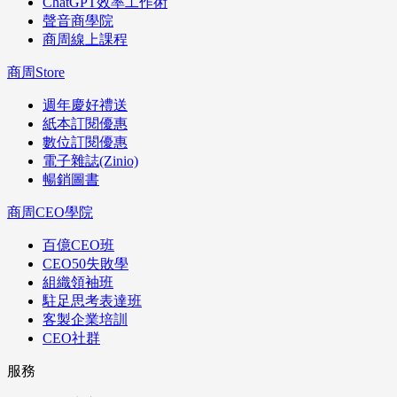
ChatGPT效率工作術
聲音商學院
商周線上課程
商周Store
週年慶好禮送
紙本訂閱優惠
數位訂閱優惠
電子雜誌(Zinio)
暢銷圖書
商周CEO學院
百億CEO班
CEO50失敗學
組織領袖班
駐足思考表達班
客製企業培訓
CEO社群
服務