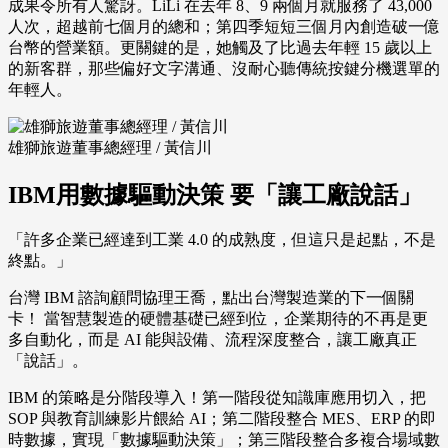
成果令所有人驚訝。LiLi 在去年 8、9 兩個月就服務了 43,000
人次，超越前七個月的總和；第四季短短三個月內創造破一億
台幣的營業額。更關鍵的是，她觸及了比過去年輕 15 歲以上
的新客群，那些偏好文字溝通、沒耐心聽傳統按鍵分機選單的
年輕人。
雄獅旅遊董事總經理 / 黃信川
IBM用數據驅動決策 要「讓工廠說話」
「許多企業已經達到工業 4.0 的成熟度，但這只是起點，不是
終點。」
台灣 IBM 諮詢顧問協理王喬，點出台灣製造業的下一個關
卡！ 當智慧製造的硬體基礎已經到位，企業期待的不再是更
多自動化，而是 AI 能與設備、流程深度整合，讓工廠真正
「說話」。
IBM 的策略是分階段導入！第一階段從知識庫應用切入，把
SOP 與教育訓練影片餵給 AI；第二階段整合 MES、ERP 的即
時數據，實現「數據驅動決策」；第三階段整合多複合場域數