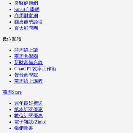
良醫健康網
Smart自學網
商周財富網
圓桌趨勢論壇
百大顧問團
數位閱讀
商周線上讀
商周共學圈
新財富備忘錄
ChatGPT效率工作術
聲音商學院
商周線上課程
商周Store
週年慶好禮送
紙本訂閱優惠
數位訂閱優惠
電子雜誌(Zinio)
暢銷圖書