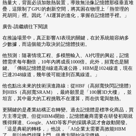
熱量大，背面必須加散熱裝置，導致無法像記憶體那樣垂直堆
疊，這限制了GPU的創新空間，將其困在物理上「熱管理的
死胡同」裡。因此「AI運算的進化，掌握在記憶體手裡。」
廣告-請繼續往下閱讀
在推論場景中，真正影響AI表現的關鍵，在於系統能容納多
少數據，而這個能力取決於記憶體技術。
他預測：隨著情境工程、多模態輸入、AI代理的興起，記憶
體需求每年翻倍，10年內將成長1000倍。此外，頻寬也是關
鍵。「傳統記憶體是8線道高速公路，HBM是1024線道，現在
已達2048線道，幾年後可能達到百萬線道。」
他也點出未來的技術演進路線：從HBF（高頻寬快閃記憶體）
到HBS（高頻寬SRAM），最終願景是「100層3D大樓」，並
坦言，其中最大的工程挑戰不在運算，而在供電與散熱。
更關鍵的是產業結構正在轉變。過去記憶體是標準化商品，買
方主導定價。但從HBM4開始，記憶體廠商需要在研發初期就
獲得輝達、Google、AMD等客戶的採購承諾才會啟動開發。
「這是典範的轉移，」他說，「AI企業太需要高效能HBM
了，所以他們排隊上門。供應方開始決定價格。」