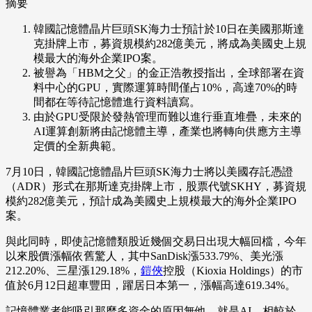
摘要
韓國記憶體晶片巨頭SK海力士預計於10日在美國那斯達
克掛牌上市，募資規模約282億美元，將成為美國史上規
模最大的海外企業IPO案。
被譽為「HBM之父」的金正浩教授指出，全球部署在資
料中心的GPU，實際運算時間僅占10%，高達70%的時
間都在等待記憶體進行資料讀寫。
由於GPU受限於發熱管理而難以進行垂直堆疊，未來的
AI運算創新將由記憶體主導，產業也將轉向供應方主導
定價的全新典範。
7月10日，韓國記憶體晶片巨頭SK海力士將以美國存託憑證
（ADR）形式在那斯達克掛牌上市，股票代號SKHY，募資規
模約282億美元，預計成為美國史上規模最大的海外企業IPO
案。
與此同時，即使記憶體類股近幾個交易日出現大幅回檔，今年
以來股價漲幅依舊驚人，其中SanDisk漲533.79%、美光漲
212.20%、三星漲129.18%，
鎧俠
控股（Kioxia Holdings）的市
值於6月12日超車豐田，躍居日本第一，漲幅高達619.34%。
記憶體業者能吸引那麼多資金的原因無他，就是AI。相較於