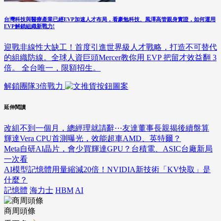
台灣科技與醫療產業已經EVP加速人才布局，看豪勉科技、風澤高管親身實證，如何運用
EVP解鎖組織新戰力!
迎戰非線性大缺工！首度引進世界級人才戰略，打造不可替代
的組織防線。全球人資巨頭Mercer教你用 EVP 把留才效益翻 3
倍。 全台唯一，限額招生。
解鎖團隊3倍戰力
延伸閱讀
改組不到一個月，總經理就請辭⋯友達董事長親揭後續盤算
輝達Vera CPU首測曝光，效能超車AMD、英特爾？
Meta自研AI晶片，會少買輝達GPU？台積電、ASIC台廠新局
一次看
AI模型記憶體用量縮減20倍！NVIDIA新技術「KV快取」是
什麼？
記憶體
海力士
HBM
AI
商周頭條