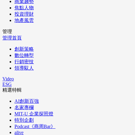
商業趨勢
焦點人物
投資理財
地產風雲
管理
管理首頁
創新策略
數位轉型
行銷密技
領導馭人
Video
ESG
精選特輯
AI創新百強
名家專欄
MIT-U 企業探照燈
特別企劃
Podcast《商周Bar》
alive