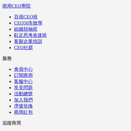
商周CEO學院
百億CEO班
CEO50失敗學
組織領袖班
駐足思考表達班
客製企業培訓
CEO社群
服務
會員中心
訂閱商周
客服中心
常見問題
活動總覽
加入我們
序號兌換
商周紅包
追蹤商周