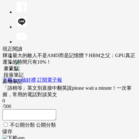
現正閱讀
輝達最大的敵人不是AMD而是記憶體？HBM之父：GPU真正
運算的時間只有10%！
畫重點
段落筆記
下載App抽好禮
訂閱電子報
新增筆記
「請稍等」英文別直接中翻英說please wait a minute！一次掌
握，常用的電話對談英文
0
/500
不公開分類
公開分類
儲存