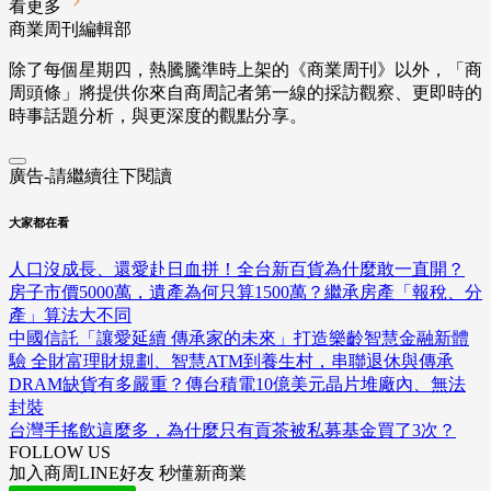
看更多
商業周刊編輯部
除了每個星期四，熱騰騰準時上架的《商業周刊》以外，「商
周頭條」將提供你來自商周記者第一線的採訪觀察、
更即時的
時事話題分析，與更深度的觀點分享。
廣告-請繼續往下閱讀
大家都在看
人口沒成長、還愛赴日血拼！全台新百貨為什麼敢一直開？
房子市價5000萬，遺產為何只算1500萬？繼承房產「報稅、分
產」算法大不同
中國信託「讓愛延續 傳承家的未來」打造樂齡智慧金融新體
驗 全財富理財規劃、智慧ATM到養生村，串聯退休與傳承
DRAM缺貨有多嚴重？傳台積電10億美元晶片堆廠內、無法
封裝
台灣手搖飲這麼多，為什麼只有貢茶被私募基金買了3次？
FOLLOW US
加入商周LINE好友 秒懂新商業