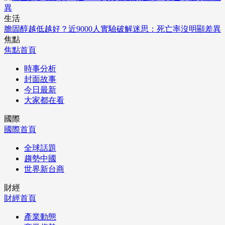
生活
膽固醇越低越好？近9000人實驗破解迷思：死亡率沒明顯差異
焦點
焦點首頁
時事分析
封面故事
今日最新
大家都在看
國際
國際首頁
全球話題
趨勢中國
世界新台商
財經
財經首頁
產業動態