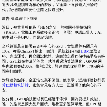
過去以模型訓練為核心的階段，AI產業正逐步邁入推論時
代，記憶體的重要性也隨之快速提升。
廣告-請繼續往下閱讀
近日，被業界尊稱為「HBM之父」的韓國科學技術院
（KAIST）電機工程系教授金正浩（音譯）更語出驚人：AI
的本質不是GPU，而是記憶體。
全球數百萬台部署在資料中心的GPU，實際運算時間只有
10%。每當ChatGPT輸出一個詞，系統就必須從
HBM
讀取資
料、完成運算、再寫回記憶體。這個讀寫過程佔掉幾乎所有時
間，GPU就在旁邊閒等著，就算透過演算法優化，GPU使用
率也很難突破30%。換句話說，輝達賣給你的晶片，70%的時
間在打瞌睡。
對輝達的點評，金正浩也毫不保留。他表示，近期輝達執行長
黃仁勳頻繁訪韓
、密集會見各方人士，正說明了他內心的不
安。
他分析，GPU的技術成長已經近乎停滯，因為要提升效能，
唯一的路就是擴大晶片面積、堆疊更多運算單元。但GPU發