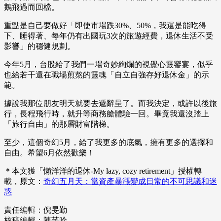
鵝飛過而回檔。
重點是自己要做好「即使市場跌30%、50%，我還是能吃得
下、睡得著、每年仍有出國玩3次的旅遊經費，退休生活不受
影響」的穩健規劃。
今年5月，台股給了我們一場奇妙絢爛的視覺心靈饗宴，似乎
也給若干還在職場煎熬的靈魂「自立自強存好退休金」的示
範。
據說我那位朋友明天就要去遞辭呈了。而我決定，或許以後旅
行，長程飛行時，就升等商務艙體驗一回。畢竟我還沒踏上
「旅行自由」的那層財富階梯。
至少，這個奇幻5月，給了我更多的底氣，擁有更多的選擇和
自由。希望6月依然歡樂！
＊本文獲「懶洋洋的退休-My lazy, cozy retirement」授權轉
載，原文：
奇幻五月天：當資產暴漲變成日常的不可思議和迷
惑
責任編輯：倪旻勤
核稿編輯：陳芊吟