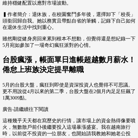
維持穩健配置以應對市場波動。
▍作者簡介：退休族，在校園奮鬥多年後，選擇卸下「校長」
頭銜回歸自我。她以務實且帶點自省的筆觸，記錄下自己如何
在退休生活中找到重心。
雖然剛從健身房回來累到根本不想動，但覺得還是想紀錄一下
5月宛如參加了一場奇幻瘋狂派對的心情。
台股瘋漲，帳面單日進帳超越數月薪水！
倦怠上班族決定提早離職
5月的台股大盤，瘋狂到即使是資深投資人也覺得不可思議。
更不用說從4月以來的第二季，台股大盤在2個月內足足狂飆了
1萬3009點。
廣告-請繼續往下閱讀
這種幾乎天天都在寫歷史的行情，讓市場上的資金熱得像要噴
火，無數散戶前仆後繼要投入這場暴漲盛宴。我在越南旅行
時，以前從不投資的一位朋友，也開始請我教她和她老公投