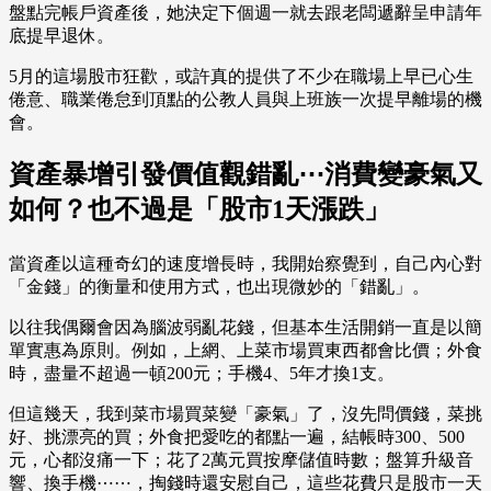
盤點完帳戶資產後，她決定下個週一就去跟老闆遞辭呈申請年
底提早退休。
5月的這場股市狂歡，或許真的提供了不少在職場上早已心生
倦意、職業倦怠到頂點的公教人員與上班族一次提早離場的機
會。
資產暴增引發價值觀錯亂⋯消費變豪氣又
如何？也不過是「股市1天漲跌」
當資產以這種奇幻的速度增長時，我開始察覺到，自己內心對
「金錢」的衡量和使用方式，也出現微妙的「錯亂」。
以往我偶爾會因為腦波弱亂花錢，但基本生活開銷一直是以簡
單實惠為原則。例如，上網、上菜市場買東西都會比價；外食
時，盡量不超過一頓200元；手機4、5年才換1支。
但這幾天，我到菜市場買菜變「豪氣」了，沒先問價錢，菜挑
好、挑漂亮的買；外食把愛吃的都點一遍，結帳時300、500
元，心都沒痛一下；花了2萬元買按摩儲值時數；盤算升級音
響、換手機⋯⋯，掏錢時還安慰自己，這些花費只是股市一天