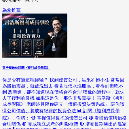
為您推薦
雷浩斯數位訂閱《複利成長學院》
你是否有過這種經驗？ 找到優質公司，結果卻抱不住 常常因
為股價震盪，就被洗出去 看著股價水漲船高，看得到但吃不
到 想買進，卻不知道現在價格合不合理 猶豫的過程中，就失
去了複利的良機 如果這是你，那你非常需要！ 雷浩斯《複利
成長學院》 老師逐月陪你建立「價值投資決策系統」 讓你讀
懂公司價值、養成有紀律的投資心法 📊 訂閱《複利成長學
院》，你將： 🔴 掌握值得長抱的優質公司 🔴 看懂價值與價格
合理關係 🔴 養成獨立思考的判斷框架 🔴 培養長期勝出的贏家