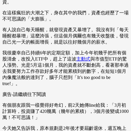
資。
在這樣瘋狂的大潮之下，身在其中的我們，資產也經歷了一場
不可思議的「大膨脹」。
有人說自己每天睡醒，就發現資產又暴增了。我沒有到「每天
睡醒都暴增」這麼誇張，但這個月偶爾也有幾天收盤後，發現
自己光一天的帳面增長，就是以往好幾個月的薪水。
我很慶幸自己持續6年的定期定額，加上今年初幾乎把所有個
股清倉，改投入ETF中，趕上了這波
主動式
與市值型ETF的驚
人漲勢。光是5月這1個月，我的資產就不斷創高，看著那串過
去我要努力工作存款好多年才能累積到的數字，在短短1個月
內像魔法般的達到了，腦子只想到「It’s too good to be
true!」。
廣告-請繼續往下閱讀
有個朋友跟我一樣覺得好奇幻，前2天她傳line給我：「3月初
計算時，投資賺了420幾萬（幾年的累積），3個月後變成1000
萬！不可思議！」
今天她又告訴我，原本規劃是2年後才要屆齡退休，週五晚上