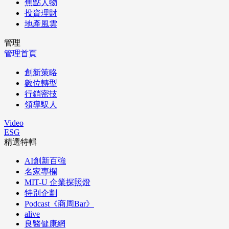
焦點人物
投資理財
地產風雲
管理
管理首頁
創新策略
數位轉型
行銷密技
領導馭人
Video
ESG
精選特輯
AI創新百強
名家專欄
MIT-U 企業探照燈
特別企劃
Podcast《商周Bar》
alive
良醫健康網