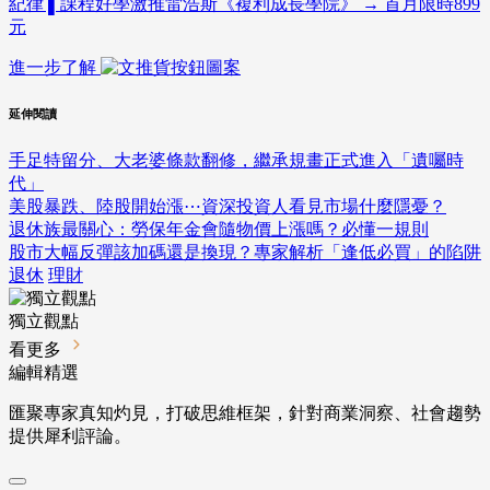
紀律 ▌課程好學激推雷浩斯《複利成長學院》 → 首月限時899
元
進一步了解
延伸閱讀
手足特留分、大老婆條款翻修，繼承規畫正式進入「遺囑時
代」
美股暴跌、陸股開始漲⋯資深投資人看見市場什麼隱憂？
退休族最關心：勞保年金會隨物價上漲嗎？必懂一規則
股市大幅反彈該加碼還是換現？專家解析「逢低必買」的陷阱
退休
理財
獨立觀點
看更多
編輯精選
匯聚專家真知灼見，打破思維框架，針對商業洞察、社會趨勢
提供犀利評論。