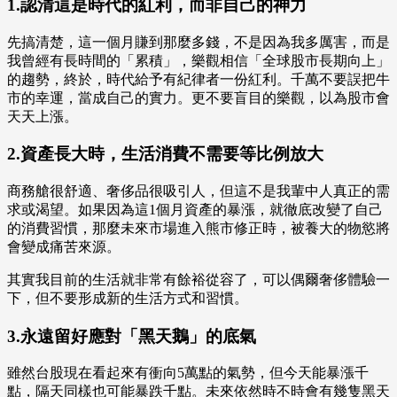
1.認清這是時代的紅利，而非自己的神力
先搞清楚，這一個月賺到那麼多錢，不是因為我多厲害，而是
我曾經有長時間的「累積」，樂觀相信「全球股市長期向上」
的趨勢，終於，時代給予有紀律者一份紅利。千萬不要誤把牛
市的幸運，當成自己的實力。更不要盲目的樂觀，以為股市會
天天上漲。
2.資產長大時，生活消費不需要等比例放大
商務艙很舒適、奢侈品很吸引人，但這不是我輩中人真正的需
求或渴望。如果因為這1個月資產的暴漲，就徹底改變了自己
的消費習慣，那麼未來市場進入熊市修正時，被養大的物慾將
會變成痛苦來源。
其實我目前的生活就非常有餘裕從容了，可以偶爾奢侈體驗一
下，但不要形成新的生活方式和習慣。
3.永遠留好應對「黑天鵝」的底氣
雖然台股現在看起來有衝向5萬點的氣勢，但今天能暴漲千
點，隔天同樣也可能暴跌千點。未來依然時不時會有幾隻黑天