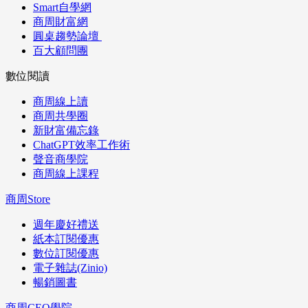
Smart自學網
商周財富網
圓桌趨勢論壇
百大顧問團
數位閱讀
商周線上讀
商周共學圈
新財富備忘錄
ChatGPT效率工作術
聲音商學院
商周線上課程
商周Store
週年慶好禮送
紙本訂閱優惠
數位訂閱優惠
電子雜誌(Zinio)
暢銷圖書
商周CEO學院