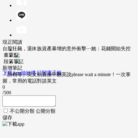
現正閱讀
台股狂飆，退休族資產暴增的意外衝擊⋯她：花錢開始失控
畫重點
段落筆記
新增筆記
下載App抽好禮
訂閱電子報
「請稍等」英文別直接中翻英說please wait a minute！一次掌
握，常用的電話對談英文
0
/500
不公開分類
公開分類
儲存