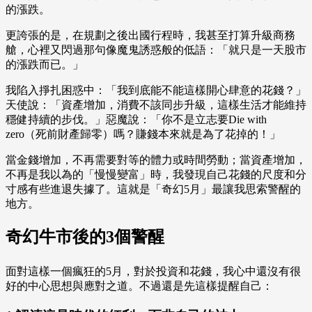
的漲跌。
更誇張的是，在規劃之後出國行程時，我甚至打算升級商務
艙，心裡又閃過那句像魔鬼誘惑般的低語：「就只是一天股市
的漲跌而已。」
我陷入掙扎困惑中：「我到底能不能這樣開心肆意的花錢？」
天使說：「資產增加，消費不該同步升級，這樣生活才能維持
穩健持續的步伐。」惡魔說：「你不是立志要Die with
zero（死前財產歸零）嗎？賺錢本來就是為了花掉的！」
當金錢增加，不再需要對等的體力或時間勞動；當資產增加，
不再是我以為的「慢慢變富」時，我發現自己花錢的尺度和分
寸感有些進退失據了。這就是「奇幻5月」最讓我思索警醒的
地方。
奇幻牛市後的3個警醒
面對這樣一個瘋狂的5月，對於投資和花錢，我心中還沒有很
好的中心思想與應對之道。不過還是先這樣提醒自己：