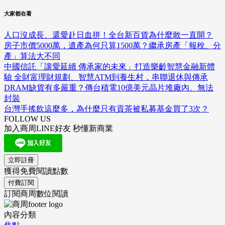
大家都在看
人口沒成長、還愛赴日血拼！全台新百貨為什麼敢一直開？
房子市價5000萬，遺產為何只算1500萬？繼承房產「報稅、分
產」算法大不同
中國信託「讓愛延續 傳承家的未來」打造樂齡智慧金融新體
驗 全財富理財規劃、智慧ATM到養生村，串聯退休與傳承
DRAM缺貨有多嚴重？傳台積電10億美元晶片堆廠內、無法
封裝
台灣手搖飲這麼多，為什麼只有貢茶被私募基金買了3次？
FOLLOW US
加入商周LINE好友 秒懂新商業
立即註冊
獲得免費閱讀點數
付費訂閱
訂閱商周數位閱讀
內容分類