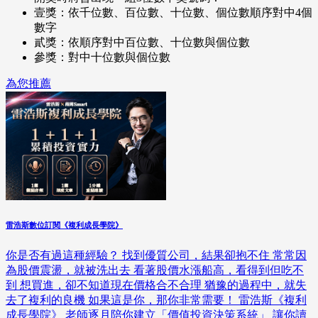
壹獎：依千位數、百位數、十位數、個位數順序對中4個
數字
貳獎：依順序對中百位數、十位數與個位數
參獎：對中十位數與個位數
為您推薦
雷浩斯數位訂閱《複利成長學院》
你是否有過這種經驗？ 找到優質公司，結果卻抱不住 常常因
為股價震盪，就被洗出去 看著股價水漲船高，看得到但吃不
到 想買進，卻不知道現在價格合不合理 猶豫的過程中，就失
去了複利的良機 如果這是你，那你非常需要！ 雷浩斯《複利
成長學院》 老師逐月陪你建立「價值投資決策系統」 讓你讀