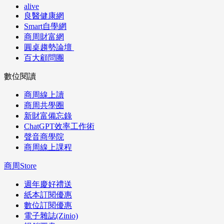
alive
良醫健康網
Smart自學網
商周財富網
圓桌趨勢論壇
百大顧問團
數位閱讀
商周線上讀
商周共學圈
新財富備忘錄
ChatGPT效率工作術
聲音商學院
商周線上課程
商周Store
週年慶好禮送
紙本訂閱優惠
數位訂閱優惠
電子雜誌(Zinio)