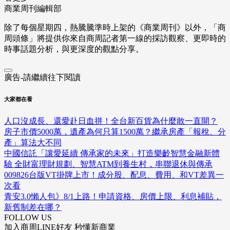
商業周刊編輯部
除了每個星期四，熱騰騰準時上架的《商業周刊》以外，「商
周頭條」將提供你來自商周記者第一線的採訪觀察、
更即時的
時事話題分析，與更深度的觀點分享。
廣告-請繼續往下閱讀
大家都在看
人口沒成長、還愛赴日血拼！全台新百貨為什麼敢一直開？
房子市價5000萬，遺產為何只算1500萬？繼承房產「報稅、分
產」算法大不同
中國信託「讓愛延續 傳承家的未來」打造樂齡智慧金融新體
驗 全財富理財規劃、智慧ATM到養生村，串聯退休與傳承
009826台版VT掛牌上市！成分股、配息、費用、和VT差異一
次看
青安3.0懶人包》8/1上路！申請資格、房價上限、利息補貼，
新舊制差在哪？
FOLLOW US
加入商周LINE好友 秒懂新商業