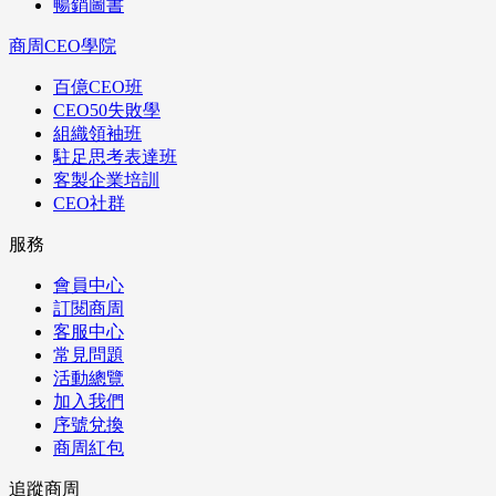
暢銷圖書
商周CEO學院
百億CEO班
CEO50失敗學
組織領袖班
駐足思考表達班
客製企業培訓
CEO社群
服務
會員中心
訂閱商周
客服中心
常見問題
活動總覽
加入我們
序號兌換
商周紅包
追蹤商周