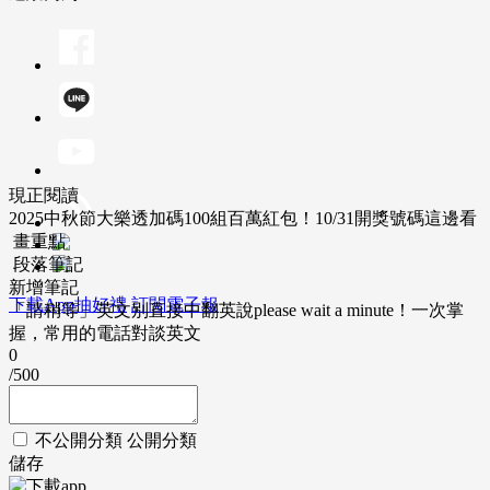
現正閱讀
2025中秋節大樂透加碼100組百萬紅包！10/31開獎號碼這邊看
畫重點
段落筆記
新增筆記
下載App抽好禮
訂閱電子報
「請稍等」英文別直接中翻英說please wait a minute！一次掌
握，常用的電話對談英文
0
/500
不公開分類
公開分類
儲存