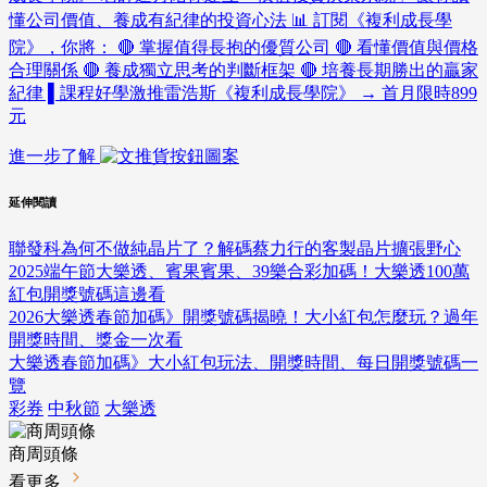
懂公司價值、養成有紀律的投資心法 📊 訂閱《複利成長學
院》，你將： 🔴 掌握值得長抱的優質公司 🔴 看懂價值與價格
合理關係 🔴 養成獨立思考的判斷框架 🔴 培養長期勝出的贏家
紀律 ▌課程好學激推雷浩斯《複利成長學院》 → 首月限時899
元
進一步了解
延伸閱讀
聯發科為何不做純晶片了？解碼蔡力行的客製晶片擴張野心
2025端午節大樂透、賓果賓果、39樂合彩加碼！大樂透100萬
紅包開獎號碼這邊看
2026大樂透春節加碼》開獎號碼揭曉！大小紅包怎麼玩？過年
開獎時間、獎金一次看
大樂透春節加碼》大小紅包玩法、開獎時間、每日開獎號碼一
覽
彩券
中秋節
大樂透
商周頭條
看更多