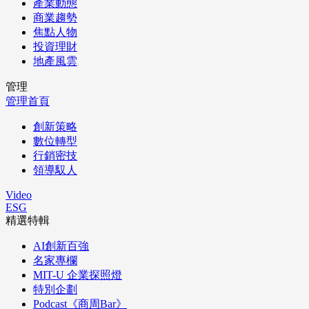
產業動態
商業趨勢
焦點人物
投資理財
地產風雲
管理
管理首頁
創新策略
數位轉型
行銷密技
領導馭人
Video
ESG
精選特輯
AI創新百強
名家專欄
MIT-U 企業探照燈
特別企劃
Podcast《商周Bar》