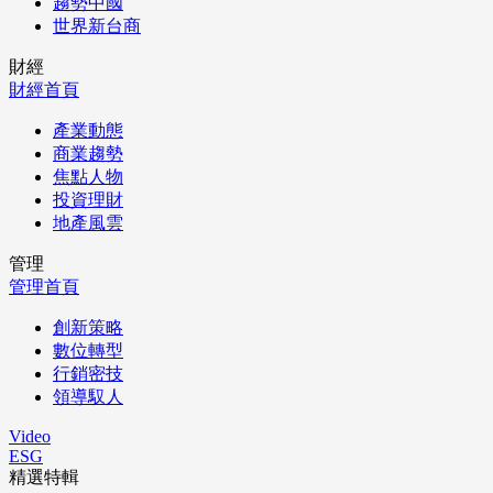
趨勢中國
世界新台商
財經
財經首頁
產業動態
商業趨勢
焦點人物
投資理財
地產風雲
管理
管理首頁
創新策略
數位轉型
行銷密技
領導馭人
Video
ESG
精選特輯