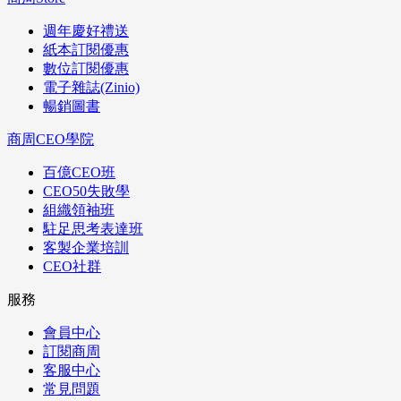
週年慶好禮送
紙本訂閱優惠
數位訂閱優惠
電子雜誌(Zinio)
暢銷圖書
商周CEO學院
百億CEO班
CEO50失敗學
組織領袖班
駐足思考表達班
客製企業培訓
CEO社群
服務
會員中心
訂閱商周
客服中心
常見問題