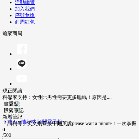
活動總覽
加入我們
序號兌換
商周紅包
追蹤商周
現正閱讀
科學家支持：女性比男性需要更多睡眠！原因是....
畫重點
段落筆記
新增筆記
下載App抽好禮
訂閱電子報
「請稍等」英文別直接中翻英說please wait a minute！一
0
/500