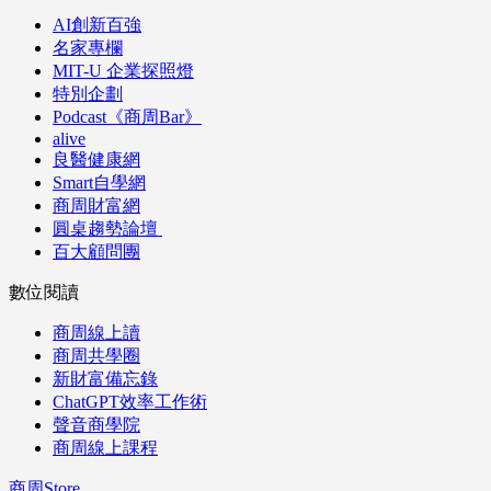
AI創新百強
名家專欄
MIT-U 企業探照燈
特別企劃
Podcast《商周Bar》
alive
良醫健康網
Smart自學網
商周財富網
圓桌趨勢論壇
百大顧問團
數位閱讀
商周線上讀
商周共學圈
新財富備忘錄
ChatGPT效率工作術
聲音商學院
商周線上課程
商周Store