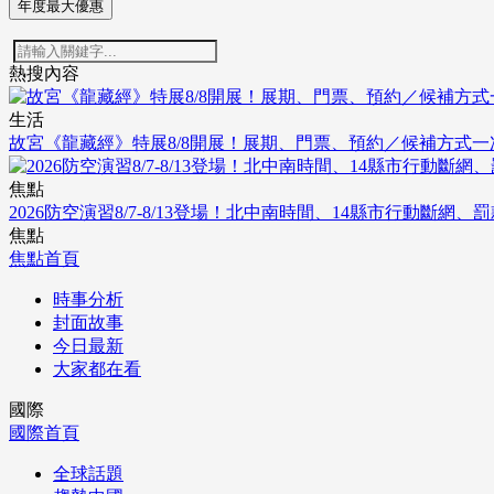
年度最大優惠
熱搜內容
生活
故宮《龍藏經》特展8/8開展！展期、門票、預約／候補方式一
焦點
2026防空演習8/7-8/13登場！北中南時間、14縣市行動斷網、
焦點
焦點首頁
時事分析
封面故事
今日最新
大家都在看
國際
國際首頁
全球話題