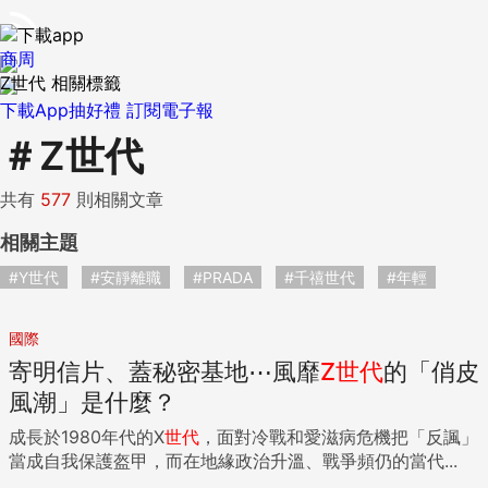
商周
Z世代 相關標籤
下載App抽好禮
訂閱電子報
＃
Z世代
共有
577
則相關文章
相關主題
#Y世代
#安靜離職
#PRADA
#千禧世代
#年輕
國際
寄明信片、蓋秘密基地⋯風靡
Z
世代
的「俏皮
風潮」是什麼？
成長於1980年代的X
世代
，面對冷戰和愛滋病危機把「反諷」
當成自我保護盔甲，而在地緣政治升溫、戰爭頻仍的當代...