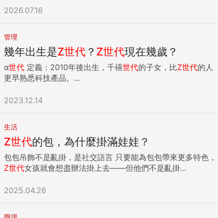
2026.07.16
管理
幾年出生是
Z
世代
？
Z
世代
現在幾歲？
α
世代
定義：2010年後出生，千禧
世代
的子女，比
Z
世代
的人
更早熟悉科技產品。...
2023.12.14
生活
Z
世代
的包，為什麼掛滿娃娃？
包包吊飾不是亂掛，是社交語言 只要能為包包帶來更多特色，
Z
世代
女孩就會想盡辦法掛上去——但他們不是亂掛...
2025.04.26
職場