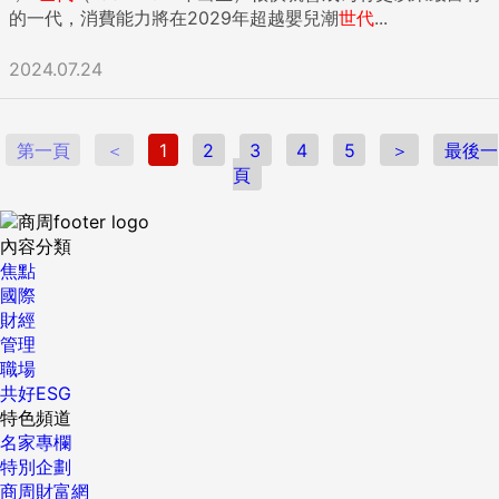
的一代，消費能力將在2029年超越嬰兒潮
世代
...
2024.07.24
第一頁
＜
1
2
3
4
5
＞
最後一
頁
內容分類
焦點
國際
財經
管理
職場
共好ESG
特色頻道
名家專欄
特別企劃
商周財富網