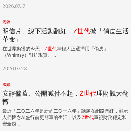
2026.07.17
國際
明信片、線下活動翻紅，
Z
世代
掀「俏皮生活
革命」
在世界動盪的今天，
Z
世代
年輕人正選擇用「俏皮」
（Whimsy）對抗現實。...
2026.07.23
國際
安靜儲蓄、公開喊付不起，
Z
世代
理財觀大翻
轉
最近「二○二六年是新的二○一六年」話題在網路暴紅，顯示
人們懷念AI盛行前更簡單的生活，以及
Z
世代
重視財務穩定和
安全感...