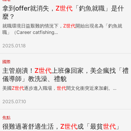
拿到offer就消失，
Z
世代
「釣魚就職」是什
麼？
就職環境日益艱難的情況下，
Z
世代
開始出現名為「釣魚就
職」（Career catfishing...
2025.01.18
國際
主管崩潰！
Z
世代
上班像回家，美企瘋找「禮
儀導師」教洗澡、禮貌
美國
Z
世代
逐步進入職場，
世代
間文化衝突近來加劇。...
2025.07.10
焦點
很難過著舒適生活，
Z
世代
成「最貧
世代
」