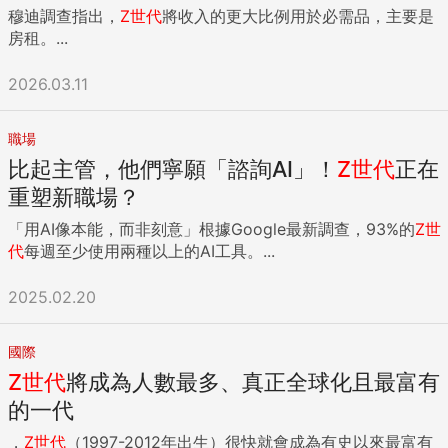
穆迪調查指出，
Z
世代
將收入的更大比例用於必需品，主要是
房租。...
2026.03.11
職場
比起主管，他們寧願「諮詢AI」！
Z
世代
正在
重塑新職場？
「用AI像本能，而非刻意」根據Google最新調查，93%的
Z
世
代
每週至少使用兩種以上的AI工具。...
2025.02.20
國際
Z
世代
將成為人數最多、真正全球化且最富有
的一代
，
Z
世代
（1997-2012年出生）很快就會成為有史以來最富有