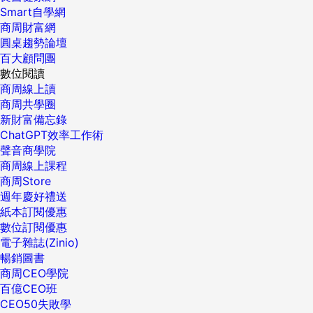
Smart自學網
商周財富網
圓桌趨勢論壇
百大顧問團
數位閱讀
商周線上讀
商周共學圈
新財富備忘錄
ChatGPT效率工作術
聲音商學院
商周線上課程
商周Store
週年慶好禮送
紙本訂閱優惠
數位訂閱優惠
電子雜誌(Zinio)
暢銷圖書
商周CEO學院
百億CEO班
CEO50失敗學