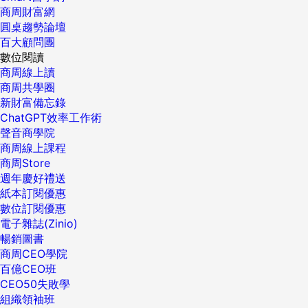
商周財富網
圓桌趨勢論壇
百大顧問團
數位閱讀
商周線上讀
商周共學圈
新財富備忘錄
ChatGPT效率工作術
聲音商學院
商周線上課程
商周Store
週年慶好禮送
紙本訂閱優惠
數位訂閱優惠
電子雜誌(Zinio)
暢銷圖書
商周CEO學院
百億CEO班
CEO50失敗學
組織領袖班