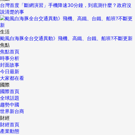
台灣首度「斷網演習」手機降速30分鐘，到底測什麼？政府沒
說清楚的事
生活
颱風白海豚全台交通異動》飛機、高鐵、台鐵、船班?不斷更新
焦點
焦點首頁
時事分析
封面故事
今日最新
大家都在看
國際
國際首頁
全球話題
趨勢中國
世界新台商
財經
財經首頁
產業動態