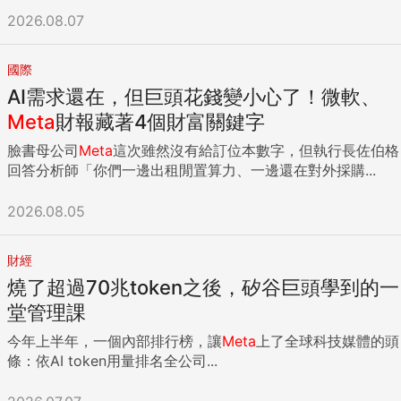
2026.08.07
國際
AI需求還在，但巨頭花錢變小心了！微軟、
Meta
財報藏著4個財富關鍵字
臉書母公司
Meta
這次雖然沒有給訂位本數字，但執行長佐伯格
回答分析師「你們一邊出租閒置算力、一邊還在對外採購...
2026.08.05
財經
燒了超過70兆token之後，矽谷巨頭學到的一
堂管理課
今年上半年，一個內部排行榜，讓
Meta
上了全球科技媒體的頭
條：依AI token用量排名全公司...