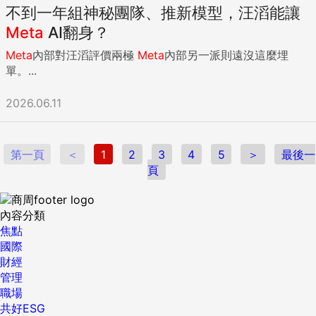
不到一年組神秘團隊、推新模型，汪滔能讓
Meta
AI翻身？
Meta
內部對汪滔評價兩極
Meta
內部另一派則遠沒這麼埋
單。...
2026.06.11
第一頁
＜
1
2
3
4
5
＞
最後一
頁
內容分類
焦點
國際
財經
管理
職場
共好ESG