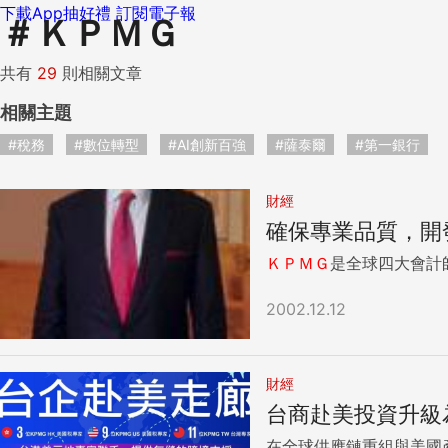
下載App抽好禮
訂閱電子報
＃
ＫＰＭＧ
共有
29
則相關文章
相關主題
#稅務
#數位轉型
#AI創新百強
#薩泰爾
#第一銀行
財經
確保專業品質，開
ＫＰＭＧ
是全球四大會計
2002.12.12
財經
台商赴美投資升級
在全球供應鏈重組與美國