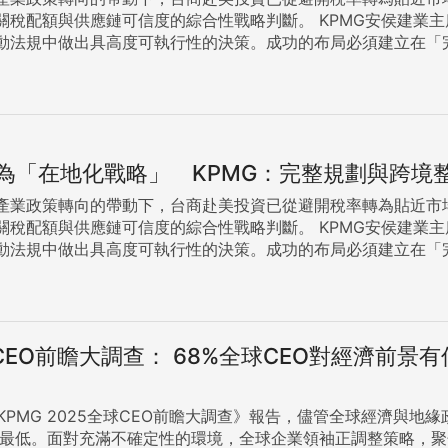
性戰略判斷。 KPMG安侯建業主席陳俊光表示，在高度不確定的地緣政治下，企業挑戰在於如何
動法規中做出具高度可執行性的決策。成功的布局必須建立在「
策紅利降低投資成本 實務上，企業應靈活運用中長期稅務策略。KPMG
稅主持會計師丁傳倫表示，企業除了關注關稅與貿易合規，更應
提醒，透過及早對各州政策進行量化評估，能有效降低前期建置成本，確保
等關稅政策，到美國最高法院於2026年2
造成全球供應鏈大震盪的對等關稅政策雖然施行不到1年即退場，
為「在地化戰略」 KPMG：完整規劃與跨境
22條款取代對等關稅，另有232條款1962年貿易擴張法、201
數的情形下，稅務投資部執業會計師張智揚建議，企業應密切注意
產業政策轉向的帶動下，台商赴美投資已從避開稅率轉為貼近市
之成果，靈活搭配赴美投資與適用美國首次銷售原則等各面向之
性戰略判斷。 KPMG安侯建業主席陳俊光表示，在高度不確定的地緣政治下，企業挑戰在於如何
KPMG安侯建業科技、媒體與電信產業主持會計師鄭安志指
動法規中做出具高度可執行性的決策。成功的布局必須建立在「
，台商赴美擴張時應優化資本結構。特別是有IPO計畫的企業，
策紅利降低投資成本 實務上，企業應靈活運用中長期稅務策略。KPMG
部副營運長陳傑曦觀察，相較於進度較慢的綠地投資（Greenfield），透過併購
稅主持會計師丁傳倫表示，企業除了關注關稅與貿易合規，更應
、既有客戶及在地人才。未來併購策略將具體聚焦於強化美國在地
提醒，透過及早對各州政策進行量化評估，能有效降低前期建置成本，確保
大及墨西哥以降低營運成本，建立更具彈性的「北美生態圈」布局
等關稅政策，到美國最高法院於2026年2
美國就業法規與簽證規範嚴謹，外派規劃直接牽動稅負結構。隨
全球CEO前瞻大調查： 68%全球CEO對經濟前景
造成全球供應鏈大震盪的對等關稅政策雖然施行不到1年即退場，
低長期投資風險。 KPMG「赴美走廊」串聯台美團隊協助企業全球布局 針對這波赴美浪潮，KPMG
22條款取代對等關稅，另有232條款1962年貿易擴張法、201
心主持會計師張維夫指出，自2020年成立該中心以來，KPMG
數的情形下，稅務投資部執業會計師張智揚建議，企業應密切注意
弭地理距離與資訊隔閡。張維夫強調，KPMG扮演企業的戰略夥
《KPMG 2025全球CEO前瞻大調查》報告，儘管全球經濟與
之成果，靈活搭配赴美投資與適用美國首次銷售原則等各面向之
以來最低。面對充滿不確定性的環境，全球企業領袖正調整策略，
KPMG安侯建業科技、媒體與電信產業主持會計師鄭安志指