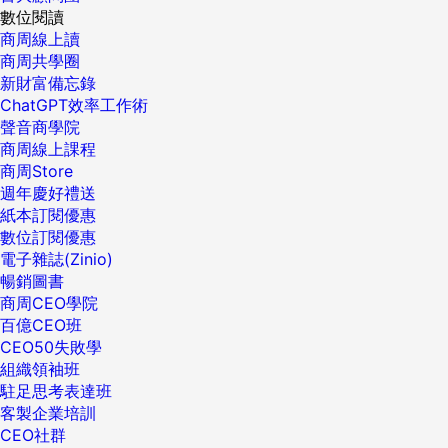
數位閱讀
商周線上讀
商周共學圈
新財富備忘錄
ChatGPT效率工作術
聲音商學院
商周線上課程
商周Store
週年慶好禮送
紙本訂閱優惠
數位訂閱優惠
電子雜誌(Zinio)
暢銷圖書
商周CEO學院
百億CEO班
CEO50失敗學
組織領袖班
駐足思考表達班
客製企業培訓
CEO社群