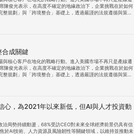
完整規劃」與「跨境整合」基礎上，透過嚴謹的法規遵循與策略
主動爭取聯邦與各州政府的獎勵措施，如研發支出、在地就業或
初期營運現金流的穩定。 關稅政策變數仍高 企
但可預期川普仍不會放棄以關稅作為與各國談判之籌碼，除了先
整合成關鍵
及301條款1974年貿易法等不同法源可作為川普調整關稅的依據，
整體政策之走向及影響，運用「台美貿易協議」所爭取到232
場與核心客戶在地化的戰略行動。進入美國市場不再只是產線遷
佈局，以合規治理為前提，保持整體供應鏈之韌性與彈性，藉以
完整規劃」與「跨境整合」基礎上，透過嚴謹的法規遵循與策略
必須在初期建立符合美國與國際標準的財報合規性及內部控制系
主動爭取聯邦與各州政府的獎勵措施，如研發支出、在地就業或
製造能力，並善用美墨加協定（USMCA）的區域關稅優勢，
初期營運現金流的穩定。 關稅政策變數仍高 企
。最後，人才戰是成功決定因素。KPMG安侯建業稅務投資部
著供應鏈在德州、加州、亞利桑那等地聚集，人才規劃需整合稅
有信心，為2021年以來新低，但AI與人才投資動
但可預期川普仍不會放棄以關稅作為與各國談判之籌碼，除了先
及301條款1974年貿易法等不同法源可作為川普調整關稅的依據，
 持續關注台商海外布局戰略，其中「赴美走廊」串聯台美兩地審
整體政策之走向及影響，運用「台美貿易協議」所爭取到232
伴，從前期策略評估、選址規劃到營運執行，致力做台商國際化
地緣政治局勢持續動盪，68%受訪CEO對未來全球經濟前景仍具有信
佈局，以合規治理為前提，保持整體供應鏈之韌性與彈性，藉以
聚焦於AI技術、人力資源及風險韌性等關鍵領域，以維持並推動未
進程中最堅實的後盾。 KPMG匯聚關稅解析、景氣脈動與深度產業情報，為您的赴美布局量身打造清晰導航與方略，相關內容請點閲KPMG赴美走廊。 ...