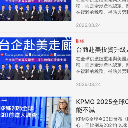
移，而是牽涉產地認定、關稅配額與供應鏈可信度的綜合
在複雜的稅務、補貼與勞
排程，將投資壓力轉化為下一階段的成長動能。 善用聯邦與州政府獎勵 放大政
安侯建業副執行長暨國際
2026.03.24
清潔能源等稅額抵減。丁傳倫
業須靈活運用貿易協議與稅務策略 自川普於2025年4月以《國際緊急經濟權力法》（IEEPA）對全球各國實施對
財經
月20日裁定違憲為止，
台商赴美投資升級
以1974年《貿易法》第1
在美國關稅政策仍充滿變
在全球供應鏈重組與美國
條款下免稅與最惠國稅率
移，而是牽涉產地認定、關稅配額與供應鏈可信度的綜合
因應美國恐將持續動盪不止的關稅政策。 面對環境挑戰 成本控管、併購轉型與人才超前部署 
在複雜的稅務、補貼與勞
出，面對通膨與匯率壓力
排程，將投資壓力轉化為下一階段的成長動能。 善用聯邦與州政府獎勵 放大政
統，以利後續籌資，支應高額的海外營運與建設成本。 此外，KPMG顧問
安侯建業副執行長暨國際
2026.03.24
能快速獲取當地現成產能
清潔能源等稅額抵減。丁傳倫
將供應鏈節點延伸至加拿
業須靈活運用貿易協議與稅務策略 自川普於2025年4月以《國際緊急經濟權力法》（IEEPA）對全球各國實施對
執業會計師丁英泰強調，
KPMG 2025
月20日裁定違憲為止，
務、法規與留用機制，才能在政策波動中維持彈性，降
以1974年《貿易法》第1
能不減
全球資產配置戰略諮詢中
在美國關稅政策仍充滿變
計、稅務與顧問團隊，消
KPMG全球今23日發布
條款下免稅與最惠國稅率
心，但比例為2021年
因應美國恐將持續動盪不止的關稅政策。 面對環境挑戰 成本控管、併購轉型與人才超前部署 