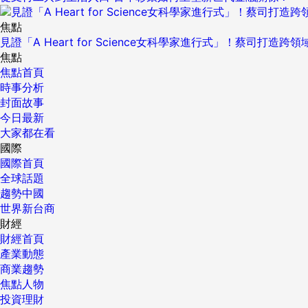
焦點
見證「A Heart for Science女科學家進行式」！蔡司打
焦點
焦點首頁
時事分析
封面故事
今日最新
大家都在看
國際
國際首頁
全球話題
趨勢中國
世界新台商
財經
財經首頁
產業動態
商業趨勢
焦點人物
投資理財