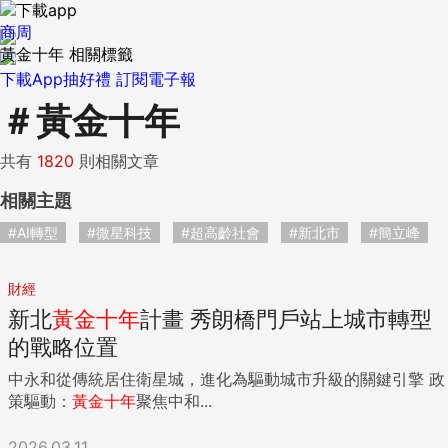
商周
黃金十年 相關標籤
下載App抽好禮
訂閱電子報
＃
黃金十年
共有
1820
則相關文章
相關主題
#AI轉型
#微星科技
#超高齡社會
#新北市
#簡立峰
財經
新北
黃金
十年
計畫 秀朗橋門戶站上城市轉型
的戰略位置
中永和從傳統居住衛星城，進化為驅動城市升級的關鍵引擎 政
策驅動：
黃金
十年
聚焦中和...
2026.03.11