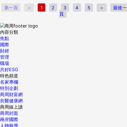
第一頁
＜
1
2
3
4
5
＞
最後一
頁
內容分類
焦點
國際
財經
管理
職場
共好ESG
特色頻道
名家專欄
特別企劃
商周財富網
良醫健康網
商周線上讀
商周封面
兩岸國際
人物報導