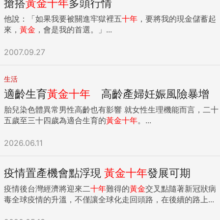
搶搭
黃金
十年
多頭行情
他說：「如果我要被關進牢獄裡五
十年
，要將我的現金儲蓄起
來，
黃金
，會是我的首選。」...
2007.09.27
生活
適齡生育
黃金
十年
高齡產婦妊娠風險暴增
胎兒染色體異常男性高齡也有影響 就女性生理機能而言，二十
五歲至三十四歲為適合生育的
黃金
十年
。...
2026.06.11
疫情置產機會點浮現
黃金
十年
發展可期
疫情後台灣經濟將迎來二
十年
難得的
黃金
交叉點隨著新冠狀病
毒全球疫情的升溫，不僅讓全球化走回頭路，在後續的路上...