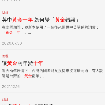
財經
英中
黃金
十年
為何變「
黃金
錯誤」
在訪問期間，奧斯本使用了一個後來困擾中英關係的詞彙：
「
黃金
十年
」。...
2020.07.30
管理
讓
黃金
兩年變
十年
過去兩年疫情下，台灣的國際能見度從來沒這麼高過，有人說
這是台灣的「
黃金
兩年」。...
2021.12.16
財經