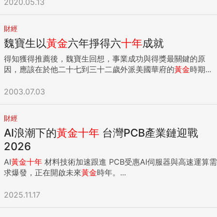
2020.05.13
財經
魏寶生以
黃金
六年掙得六
十年
成就
得知獲得推薦後，魏寶生回想，事業成功與得獎最關鍵的原
因，應該在於他二十七到三十二歲外派美國華府的
黃金
時期...
2003.07.03
財經
AI浪潮下的
黃金
十年
台灣PCB產業鏈迎戰
2026
AI
黃金
十年
材料技術加速跟進 PCB受惠AI伺服器與高速運算需
求爆發，正在開啟未來
黃金
時年。...
2025.11.17