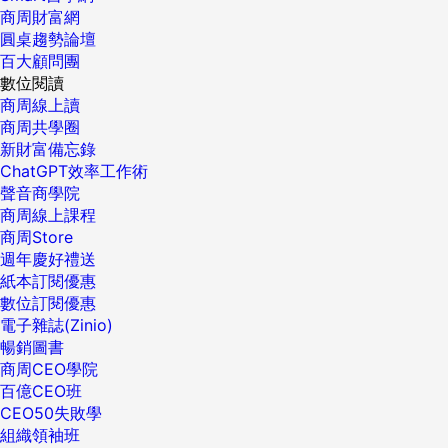
商周財富網
圓桌趨勢論壇
百大顧問團
數位閱讀
商周線上讀
商周共學圈
新財富備忘錄
ChatGPT效率工作術
聲音商學院
商周線上課程
商周Store
週年慶好禮送
紙本訂閱優惠
數位訂閱優惠
電子雜誌(Zinio)
暢銷圖書
商周CEO學院
百億CEO班
CEO50失敗學
組織領袖班