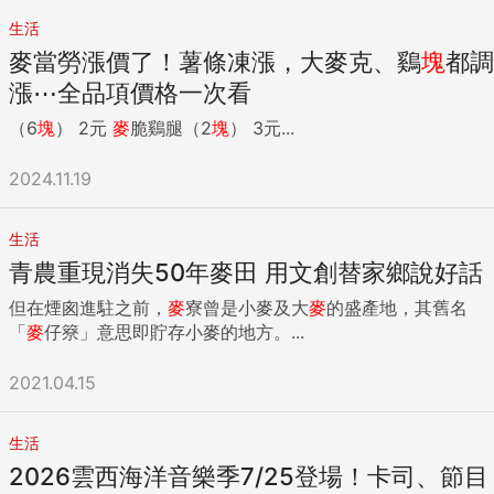
生活
麥當勞漲價了！薯條凍漲，大麥克、鷄
塊
都調
漲⋯全品項價格一次看
（6
塊
） 2元
麥
脆鷄腿（2
塊
） 3元...
2024.11.19
生活
青農重現消失50年麥田 用文創替家鄉說好話
但在煙囪進駐之前，
麥
寮曾是小麥及大
麥
的盛產地，其舊名
「
麥
仔簝」意思即貯存小麥的地方。...
2021.04.15
生活
2026雲西海洋音樂季7/25登場！卡司、節目