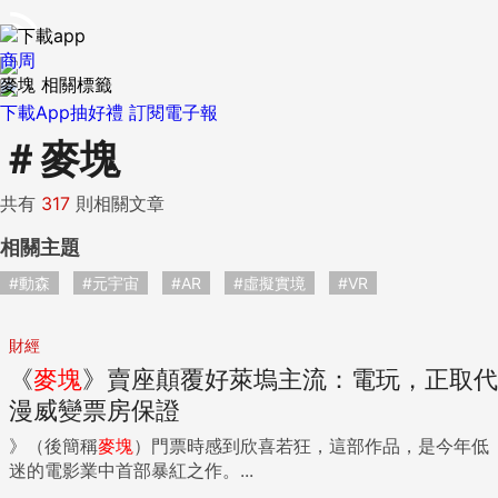
商周
麥塊 相關標籤
下載App抽好禮
訂閱電子報
＃
麥塊
共有
317
則相關文章
相關主題
#動森
#元宇宙
#AR
#虛擬實境
#VR
財經
《
麥
塊
》賣座顛覆好萊塢主流：電玩，正取代
漫威變票房保證
》（後簡稱
麥
塊
）門票時感到欣喜若狂，這部作品，是今年低
迷的電影業中首部暴紅之作。...