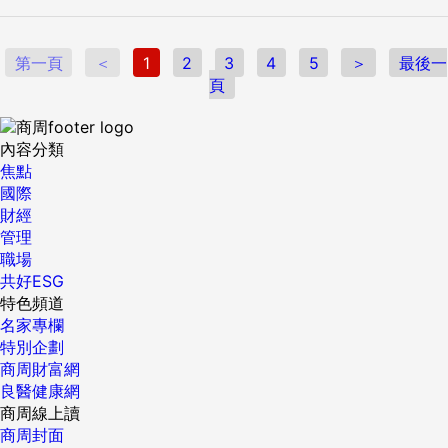
第一頁
＜
1
2
3
4
5
＞
最後一
頁
內容分類
焦點
國際
財經
管理
職場
共好ESG
特色頻道
名家專欄
特別企劃
商周財富網
良醫健康網
商周線上讀
商周封面