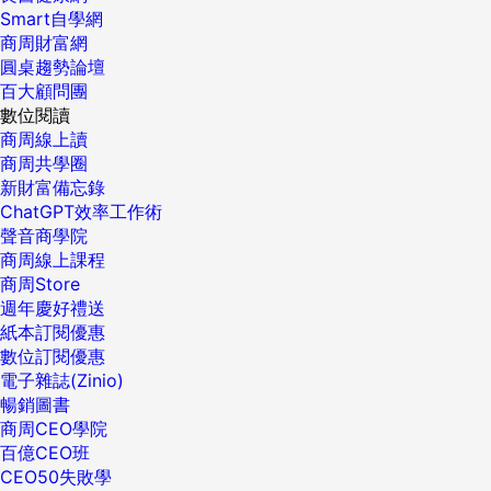
Smart自學網
商周財富網
圓桌趨勢論壇
百大顧問團
數位閱讀
商周線上讀
商周共學圈
新財富備忘錄
ChatGPT效率工作術
聲音商學院
商周線上課程
商周Store
週年慶好禮送
紙本訂閱優惠
數位訂閱優惠
電子雜誌(Zinio)
暢銷圖書
商周CEO學院
百億CEO班
CEO50失敗學