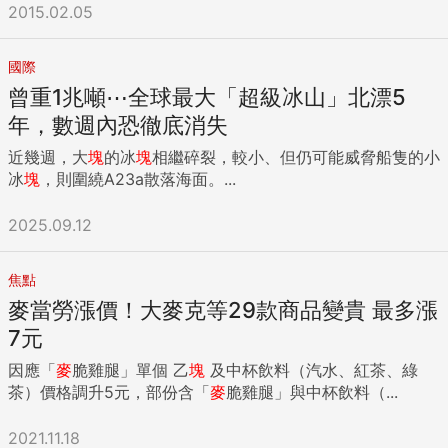
2015.02.05
國際
曾重1兆噸⋯全球最大「超級冰山」北漂5
年，數週內恐徹底消失
近幾週，大
塊
的冰
塊
相繼碎裂，較小、但仍可能威脅船隻的小
冰
塊
，則圍繞A23a散落海面。...
2025.09.12
焦點
麥當勞漲價！大麥克等29款商品變貴 最多漲
7元
因應「
麥
脆雞腿」單個 乙
塊
及中杯飲料（汽水、紅茶、綠
茶）價格調升5元，部份含「
麥
脆雞腿」與中杯飲料（...
2021.11.18