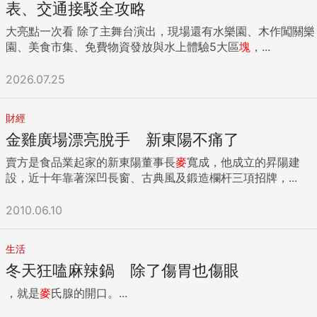
表、交通接駁全攻略
大亮點一次看 除了主舞台演出，現場還有水樂園、木作闖關樂
園、美食市集、免費物資發放與水上體驗5大區
塊
，...
2026.07.25
財經
金雞廣場漂亮脫手 新東陽不痛了
賣方是食品業起家的新東陽董事長
麥
寬成，他成立的昇陽建
設，近十年靠著深凹長窗、古典風及鍛造欄杆三項招牌，...
2010.06.10
生活
冬天狂嗑麻辣鍋 除了傷胃也傷眼
，就是
麥
氏腺的開口。...