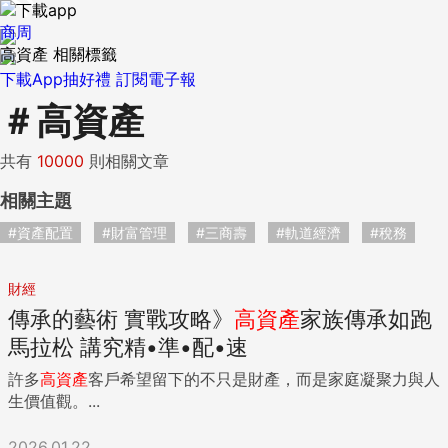
商周
高資產 相關標籤
下載App抽好禮
訂閱電子報
＃
高資產
共有
10000
則相關文章
相關主題
#資產配置
#財富管理
#三商壽
#軌道經濟
#稅務
財經
傳承的藝術 實戰攻略》
高
資產
家族傳承如跑
馬拉松 講究精•準•配•速
許多
高
資產
客戶希望留下的不只是財產，而是家庭凝聚力與人
生價值觀。...
2026.01.22