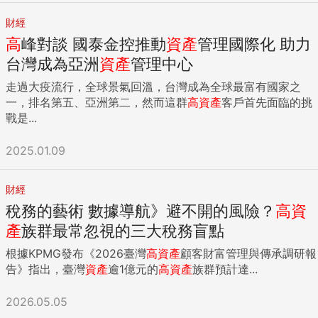
財經
高
峰對談 國泰金控推動
資產
管理國際化 助力
台灣成為亞洲
資產
管理中心
走過大疫流行，全球景氣回溫，台灣成為全球最富有國家之
一，排名第五、亞洲第二，然而這群
高
資產
客戶首先面臨的挑
戰是...
2025.01.09
財經
稅務的藝術 數據導航》避不開的風險？
高
資
產
族群最常忽視的三大稅務盲點
根據KPMG發布《2026臺灣
高
資產
顧客財富管理與傳承調研報
告》指出，臺灣
資產
逾1億元的
高
資產
族群預計達...
2026.05.05