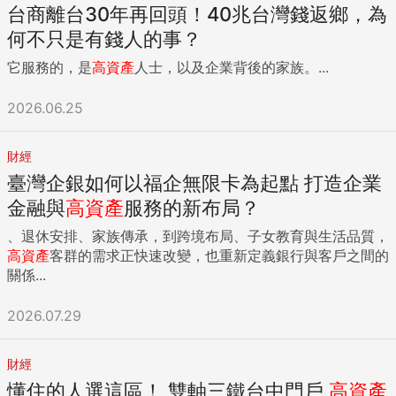
台商離台30年再回頭！40兆台灣錢返鄉，為
何不只是有錢人的事？
它服務的，是
高
資產
人士，以及企業背後的家族。...
2026.06.25
財經
臺灣企銀如何以福企無限卡為起點 打造企業
金融與
高
資產
服務的新布局？
、退休安排、家族傳承，到跨境布局、子女教育與生活品質，
高
資產
客群的需求正快速改變，也重新定義銀行與客戶之間的
關係...
2026.07.29
財經
懂住的人選這區！ 雙軸三鐵台中門戶
高
資產