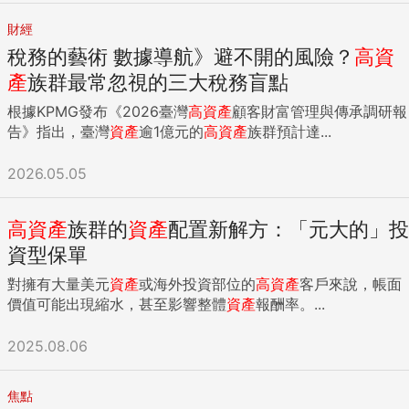
財經
稅務的藝術 數據導航》避不開的風險？
高
資
產
族群最常忽視的三大稅務盲點
根據KPMG發布《2026臺灣
高
資產
顧客財富管理與傳承調研報
告》指出，臺灣
資產
逾1億元的
高
資產
族群預計達...
2026.05.05
高
資產
族群的
資產
配置新解方：「元大的」投
資型保單
對擁有大量美元
資產
或海外投資部位的
高
資產
客戶來說，帳面
價值可能出現縮水，甚至影響整體
資產
報酬率。...
2025.08.06
焦點