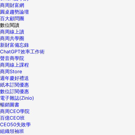
商周財富網
圓桌趨勢論壇
百大顧問團
數位閱讀
商周線上讀
商周共學圈
新財富備忘錄
ChatGPT效率工作術
聲音商學院
商周線上課程
商周Store
週年慶好禮送
紙本訂閱優惠
數位訂閱優惠
電子雜誌(Zinio)
暢銷圖書
商周CEO學院
百億CEO班
CEO50失敗學
組織領袖班