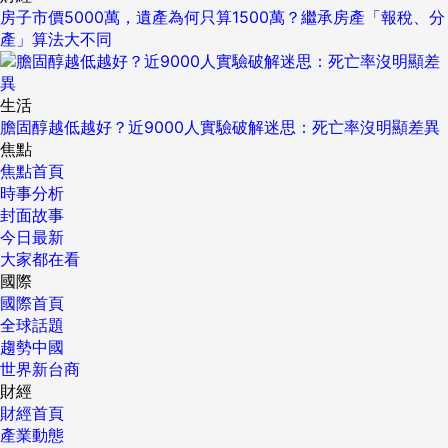
房子市價5000萬，遺產為何只算1500萬？繼承房產「報稅、分
產」算法大不同
生活
膽固醇越低越好？近9000人實驗破解迷思：死亡率沒明顯差異
焦點
焦點首頁
時事分析
封面故事
今日最新
大家都在看
國際
國際首頁
全球話題
趨勢中國
世界新台商
財經
財經首頁
產業動態