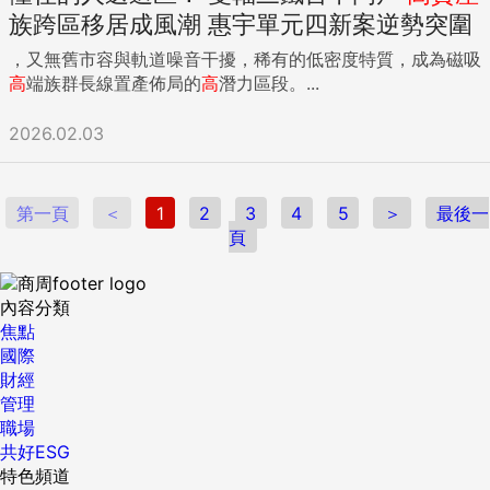
族跨區移居成風潮 惠宇單元四新案逆勢突圍
，又無舊市容與軌道噪音干擾，稀有的低密度特質，成為磁吸
高
端族群長線置產佈局的
高
潛力區段。...
2026.02.03
第一頁
＜
1
2
3
4
5
＞
最後一
頁
內容分類
焦點
國際
財經
管理
職場
共好ESG
特色頻道