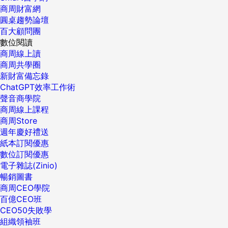
商周財富網
圓桌趨勢論壇
百大顧問團
數位閱讀
商周線上讀
商周共學圈
新財富備忘錄
ChatGPT效率工作術
聲音商學院
商周線上課程
商周Store
週年慶好禮送
紙本訂閱優惠
數位訂閱優惠
電子雜誌(Zinio)
暢銷圖書
商周CEO學院
百億CEO班
CEO50失敗學
組織領袖班