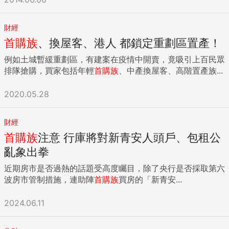
財經
首購族
、換屋客、港人 都鎖定重劃區置產！
例如土城暫緩重劃區，有建案在疫情中開賣，竟吸引上百民眾
排隊搶購，買家包括年輕
首購族
、中產換屋客、高階置產族...
2020.05.28
財經
首購族
注意 行庫將對新青安人頭戶、包租公
亂象出拳
近期房市是否過熱的話題受高度矚目，除了央行是否採取第六
波房市管制措施，連助陣
首購族
買房的「新青安...
2024.06.11