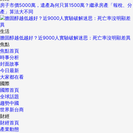
房子市價5000萬，遺產為何只算1500萬？繼承房產「報稅、分
產」算法大不同
生活
膽固醇越低越好？近9000人實驗破解迷思：死亡率沒明顯差異
焦點
焦點首頁
時事分析
封面故事
今日最新
大家都在看
國際
國際首頁
全球話題
趨勢中國
世界新台商
財經
財經首頁
產業動態