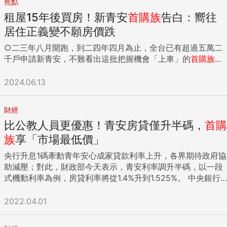
焦點
租屋15年後買房！新青安
首購族
告白：嚮往
居住正義變不願房價跌
○二三年八月開跑，到二四年四月為止，全台已有超過五萬二
千戶申請新青安，不難看出這批把握機會「上車」的
首購族
...
2024.06.13
財經
比公教人員更優惠！青安房貸僅升半碼，
首購
族
享「市場最低價」
央行升息1碼牽動青年安心成家貸款利率上升，各界期待政府協
助減壓；對此，財政部今天表示，青安利率調升半碼，以一段
式機動利率為例，房貸利率將從1.4%升到1.525%。 中央銀行
17日宣布升息1碼（0.25個百分點），各大國銀、中華郵政公
司陸續跟進調升定存定儲利率，牽動公股銀行辦理的青年安心
2022.04.01
成家購屋優惠貸款利率恐上升，各界期待政府協助減壓。 財政
部傍晚發布新聞稿指出，青安貸款利率以中華郵政公司2年期