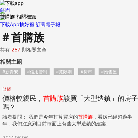
商周
首購族 相關標籤
下載App抽好禮
訂閱電子報
＃
首購族
共有
257
則相關文章
相關主題
#新青安
#信用管制
#寬限期
#房市
#預售屋
財經
價格較親民，
首購族
該買「大型造鎮」的房子
嗎？
讀者提問： 我們是今年打算買房的
首購族
，看房已經超過半
年，我們注意到目前市面上有些大型造鎮的建案...
2014.06.06