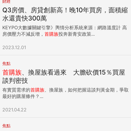
財經
定期儲金額度未達新台幣500萬元機動利率（基準利率）加上
Q3房價、房貸創新高！晚10年買房，面積縮
固定加碼計息，央行升息後，基準利率自今年3月23日起，由
0.845%調升1碼為1.095%。 不過財政部強調，鑑於青安貸款
水還貴快300萬
為健全房市政策一環，適用對象限以僅有1戶自有住宅的家庭，
KEYPO大數據關鍵引擎》輿情分析系統來源：網路溫度計 高
為減輕民眾購屋成家的資金負擔，青安貸款本次基準利率由原
房價壓力不減反增，
首購族
投奔新青安政策...
調升1碼，減為僅調升半碼，即由1.095%減為調升0.97%，適
用期間自今年3月23日至下次基準利率調升止，屆時將再檢
2023.12.01
討，但轉貸的借款人不適用。 也就是說，青安房貸利率3種方
案中，以一段式機動利率方案的計算方式為例，如果足額反映
央行升息1碼，利率將從1.4%來到1.65%；不過，政府拍板暫時
焦點
調升半碼至1.525%，比公教人員築巢優利貸1.56%更低，將有
首購族
、換屋族看過來 大膽砍價15％買屋
機會拚首購房貸最低樓地板利率。 責任編輯：鍾守沂 ...
談判密技
有實質需求的
首購族
、換屋族，如何把握這談判黃金期，爭取
最好的購屋條件？...
2021.04.22
焦點