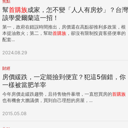
焦點
幫
首購族
成家，怎不變「人人有房炒」？台灣
該學愛爾蘭這一招！
第一，政府在錯誤時間推出，房價還在高點卻推利多政策，根
本提油救火；第二，幫助
首購族
，卻沒有限制投資客搭便車的
配套...
2024.08.29
財經
房價緩跌，一定能撿到便宜？犯這5個錯，你
一樣被當肥羊宰
今年房價走緩跌趨勢，且待售物件暴增，一直想買房的
首購族
也有機會大膽議價，買到自己理想的房屋，...
2015.05.08