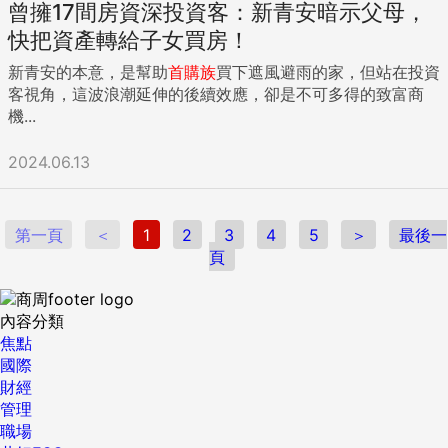
曾擁17間房資深投資客：新青安暗示父母，
快把資產轉給子女買房！
新青安的本意，是幫助
首購族
買下遮風避雨的家，但站在投資
客視角，這波浪潮延伸的後續效應，卻是不可多得的致富商
機...
2024.06.13
第一頁
＜
1
2
3
4
5
＞
最後一
頁
內容分類
焦點
國際
財經
管理
職場