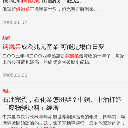
俄羅斯
鋼鐵業
正處黑暗世界，但光明即將到來。...
2005.06.02
財經
鋼鐵業
成為兆元產業 可能是場白日夢
二○○三年和二○○四年應該是
鋼鐵業
最豐收的一年了，每家
上市公司荷包滿滿，年終獎金大破歷史紀錄...
2005.02.03
焦點
石油完蛋，石化業怎麼辦？中鋼、中油打造
「廢物變原料」經濟
中鋼董事長翁朝棟年年參加世界鋼鐵協會的年會，四年前，歐
洲鋼廠開始談論的主題，除了電動車趨勢，最令他驚訝的是，