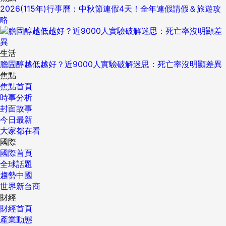
2026(115年)行事曆：中秋節連假4天！全年連假請假＆旅遊攻
略
生活
膽固醇越低越好？近9000人實驗破解迷思：死亡率沒明顯差異
焦點
焦點首頁
時事分析
封面故事
今日最新
大家都在看
國際
國際首頁
全球話題
趨勢中國
世界新台商
財經
財經首頁
產業動態