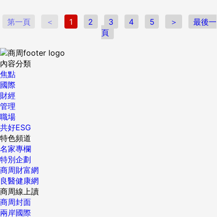
第一頁
＜
1
2
3
4
5
＞
最後一
頁
內容分類
焦點
國際
財經
管理
職場
共好ESG
特色頻道
名家專欄
特別企劃
商周財富網
良醫健康網
商周線上讀
商周封面
兩岸國際