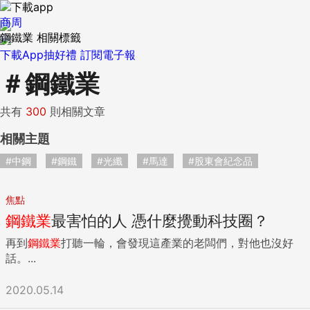
商周
鋼鐵業 相關標籤
下載App抽好禮
訂閱電子報
＃
鋼鐵業
共有
300
則相關文章
相關主題
#中鋼
#鋼鐵
#光纖
#馬達
#股東會紀念品
焦點
鋼鐵業
最害怕的人 憑什麼攪動科技圈？
再到
鋼鐵業
打聽一輪，會發現這產業的老闆們，對他也沒好
話。...
2020.05.14