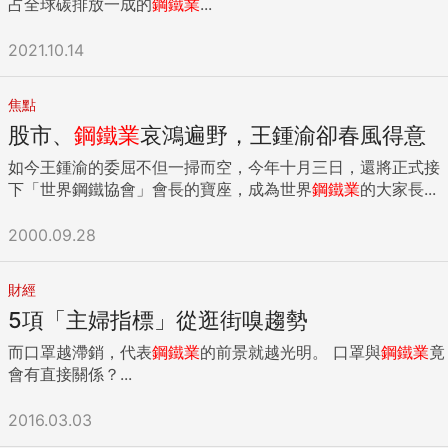
占全球碳排放一成的
鋼鐵業
...
2021.10.14
焦點
股市、
鋼鐵業
哀鴻遍野，王鍾渝卻春風得意
如今王鍾渝的委屈不但一掃而空，今年十月三日，還將正式接
下「世界鋼鐵協會」會長的寶座，成為世界
鋼鐵業
的大家長...
2000.09.28
財經
5項「主婦指標」從逛街嗅趨勢
而口罩越滯銷，代表
鋼鐵業
的前景就越光明。 口罩與
鋼鐵業
竟
會有直接關係？...
2016.03.03