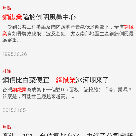
焦點
鋼鐵業
陷於倒閉風暴中心
受到公共工程萎縮及國內房地產景氣低迷衝擊下，全省
鋼鐵
業
有如骨牌效應般，波及甚鉅，尤以南部地區生產鋼筋倒風最
為嚴重...
1995.10.26
財經
鋼價比白菜便宜
鋼鐵業
冰河期來了
台灣
鋼鐵業
會成為下一個雙D（面板、記憶體）「慘」業嗎？
答案是，可能性已經越來越高。...
2015.11.05
焦點
高鐵、101、台積電都有它 中鋼子公司變新