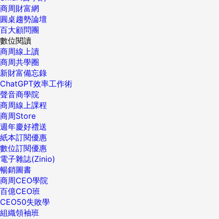
商周財富網
圓桌趨勢論壇
百大顧問團
數位閱讀
商周線上讀
商周共學圈
新財富備忘錄
ChatGPT效率工作術
聲音商學院
商周線上課程
商周Store
週年慶好禮送
紙本訂閱優惠
數位訂閱優惠
電子雜誌(Zinio)
暢銷圖書
商周CEO學院
百億CEO班
CEO50失敗學
組織領袖班