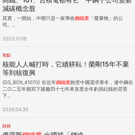
減碳概念股
其實，一開始，中聯只是一家專收
鋼鐵業
「廢棄物」的公
司。...
2023.11.09
焦點
核能人人喊打時，它續耕耘！榮剛15年不棄
等到核復興
{DS_BOX_41070} 在近年
鋼鐵業
飽受中國需求寒冬，連中鋼在
二○二五年都寫下建廠四十七年來首度全年虧損紀錄的背景
下...
2026.04.30
財經
俄羅斯
鋼鐵業
出國找「錢途」