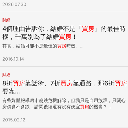
2026.07.30
財經
4個理由告訴你，結婚不是「
買房
」的最佳時
機，千萬別為了結婚
買房
！
其實，結婚可能不是最佳的
買房
時機。...
2016.10.14
財經
8折
買房
靠話術、7折
買房
靠通路，那6折
買房
要靠...
有些媒體報導房市崩跌危機解除，但我只是自用族群，只關心
房價會不會跌，請問後續還有沒有便宜
買房
的機會？...
2015.02.12