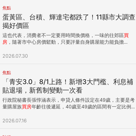
焦點
蛋黃區、台積、輝達宅都跌了！11縣市大調查
揭好價區
這也代表，消費者不一定要用時間換價格，一味的往郊區
買
房
，隨著市中心房價鬆動，只要評量自身購屋能力能負擔...
2026.07.30
焦點
「青安3.0」8/1上路！新增3大門檻、利息補
貼退場，新舊制變動一次看
行政院秘書長張惇涵表示，申貸人條件設定在49歲，主要是考
量購屋族
買房
年齡往後遞延，40歲至49歲的區間有一定比例...
2026.07.16