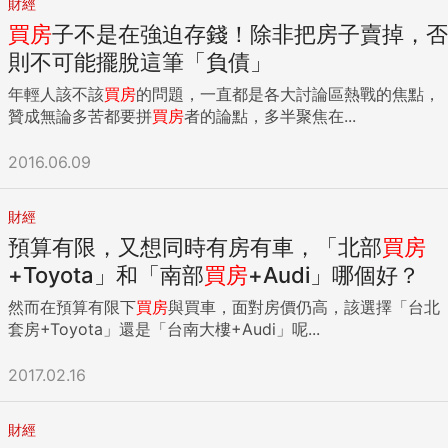
財經
買房
子不是在強迫存錢！除非把房子賣掉，否
則不可能擺脫這筆「負債」
年輕人該不該
買房
的問題，一直都是各大討論區熱戰的焦點，
贊成無論多苦都要拼
買房
者的論點，多半聚焦在...
2016.06.09
財經
預算有限，又想同時有房有車，「北部
買房
+Toyota」和「南部
買房
+Audi」哪個好？
然而在預算有限下
買房
與買車，面對房價仍高，該選擇「台北
套房+Toyota」還是「台南大樓+Audi」呢...
2017.02.16
財經