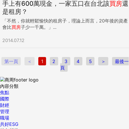
手上有600萬現金，一家五口在台北該
買房
還
是租房？
「不然，你就輕鬆愉快的租房子，理論上而言，20年後的資產
會比
買房
子少一千萬。」...
2014.07.12
第一頁
＜
1
2
3
4
5
＞
最後一
頁
內容分類
焦點
國際
財經
管理
職場
共好ESG