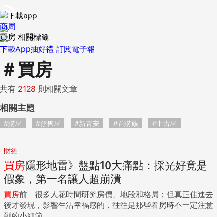
商周
買房 相關標籤
下載App抽好禮
訂閱電子報
＃
買房
共有
2128
則相關文章
相關主題
#購屋
#預售屋
#新青安
#首購族
#中古屋
財經
買房
隱形地雷》盤點10大痛點：採光好竟是
假象，第一名讓人超崩潰
買房
前，很多人花時間研究房價、地段和格局；但真正住進去
後才發現，影響生活幸福感的，往往是那些看房時不一定注意
到的小細節...