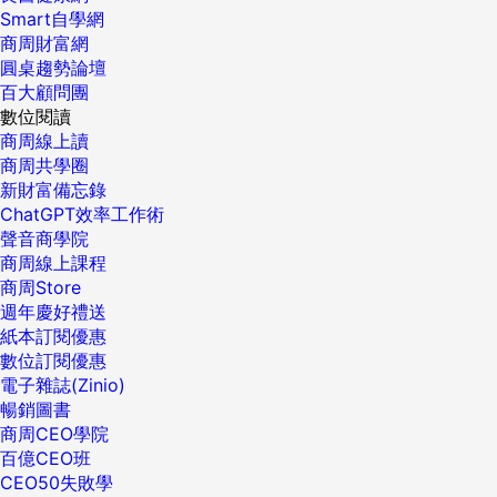
Smart自學網
商周財富網
圓桌趨勢論壇
百大顧問團
數位閱讀
商周線上讀
商周共學圈
新財富備忘錄
ChatGPT效率工作術
聲音商學院
商周線上課程
商周Store
週年慶好禮送
紙本訂閱優惠
數位訂閱優惠
電子雜誌(Zinio)
暢銷圖書
商周CEO學院
百億CEO班
CEO50失敗學