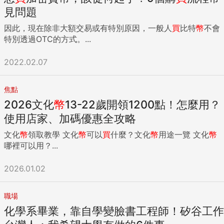
見問題
因此，現在除非大額交易或有特別原因，一般人
買
比特
幣
不會
特別透過OTC的方式。...
2022.02.07
焦點
2026文化
幣
13-22歲開領1200點！怎麼用？
使用店家、加碼優惠全攻略
文化
幣
領取教學 文化
幣
可以
買
什麼？文化
幣
用途一覽 文化
幣
哪裡可以用？...
2026.01.02
職場
化學系畢業，靠自學變臉書工程師！矽谷工作