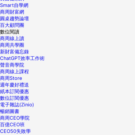
Smart自學網
商周財富網
圓桌趨勢論壇
百大顧問團
數位閱讀
商周線上讀
商周共學圈
新財富備忘錄
ChatGPT效率工作術
聲音商學院
商周線上課程
商周Store
週年慶好禮送
紙本訂閱優惠
數位訂閱優惠
電子雜誌(Zinio)
暢銷圖書
商周CEO學院
百億CEO班
CEO50失敗學