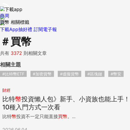
商周
買幣 相關標籤
下載App抽好禮
訂閱電子報
＃
買幣
共有
3372
則相關文章
相關主題
#比特幣ETF
#加密貨幣
#虛擬貨幣
#區塊鏈
#幣安
財經
比特
幣
投資懶人包》新手、小資族也能上手！
10種入門方式一次看
比特
幣
投資不一定只能直接
買
幣
。...
2026.06.04