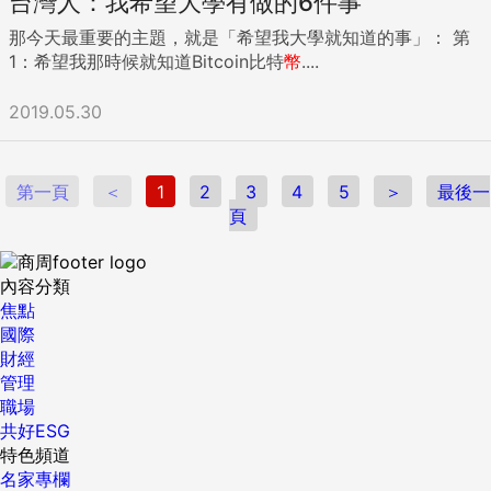
台灣人：我希望大學有做的6件事
那今天最重要的主題，就是「希望我大學就知道的事」： 第
1：希望我那時候就知道Bitcoin比特
幣
....
2019.05.30
第一頁
＜
1
2
3
4
5
＞
最後一
頁
內容分類
焦點
國際
財經
管理
職場
共好ESG
特色頻道
名家專欄