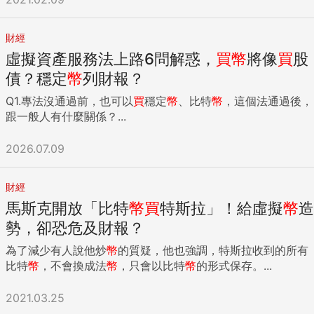
財經
虛擬資產服務法上路6問解惑，
買
幣
將像
買
股
債？穩定
幣
列財報？
Q1.專法沒通過前，也可以
買
穩定
幣
、比特
幣
，這個法通過後，
跟一般人有什麼關係？...
2026.07.09
財經
馬斯克開放「比特
幣
買
特斯拉」！給虛擬
幣
造
勢，卻恐危及財報？
為了減少有人說他炒
幣
的質疑，他也強調，特斯拉收到的所有
比特
幣
，不會換成法
幣
，只會以比特
幣
的形式保存。...
2021.03.25