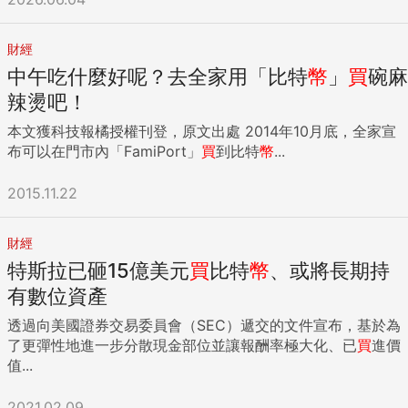
財經
中午吃什麼好呢？去全家用「比特
幣
」
買
碗麻
辣燙吧！
本文獲科技報橘授權刊登，原文出處 2014年10月底，全家宣
布可以在門市內「FamiPort」
買
到比特
幣
...
2015.11.22
財經
特斯拉已砸15億美元
買
比特
幣
、或將長期持
有數位資產
透過向美國證券交易委員會（SEC）遞交的文件宣布，基於為
了更彈性地進一步分散現金部位並讓報酬率極大化、已
買
進價
值...
2021.02.09