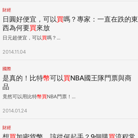
財經
日圓好便宜，可以
買
嗎？專家：一直在跌的東
西為何要
買
來放
日元超便宜，可以
買
嗎？...
2014.11.04
國際
是真的！比特
幣
可以
買
NBA國王隊門票與商
品
竟然可以用比特
幣
買
NBA門票！...
2014.01.24
財經
想
買
加密貨幣，該從何起手？9個購
買
流程常