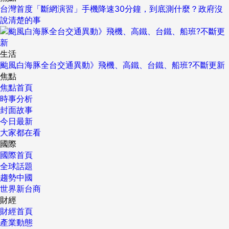
台灣首度「斷網演習」手機降速30分鐘，到底測什麼？政府沒
說清楚的事
生活
颱風白海豚全台交通異動》飛機、高鐵、台鐵、船班?不斷更新
焦點
焦點首頁
時事分析
封面故事
今日最新
大家都在看
國際
國際首頁
全球話題
趨勢中國
世界新台商
財經
財經首頁
產業動態