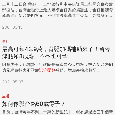
三月十二日台灣銀行、土地銀行和中央信託局三行局合併案敗
部復活，台灣金融史上最大規模合併案於焉誕生，合併後總資
產高達近新台幣四兆元，不但市占率高達二○％，更躋身全球
第七十四大銀行之列。消息傳出，三行局員工一片意外和反彈
聲。但也有不少行員一副老神在在地說，三行局沒有實質合
2001.03.15
併，只有政治合併。 消息大約在下午五時多於金融界傳開，台
銀總行辦公室一如平常，只有少數人聚集並議論紛紛，一名行
焦點
員一邊打著電腦一邊幽幽地說，財政部叫不動其他銀行，只好
最高可領43.9萬，育嬰加碼補助來了！留停
向我們這些悲情的官股銀行動腦筋。 一位土銀行員則說：「這
已不是第一次了，你們看著吧，台銀、土銀和中信局仍各自維
津貼領8成薪、不孕也可拿
持原本銀行的字號，各家員工也依然屬於各自的銀行，甚至未
因應少子女化趨勢，行政院長蘇貞昌今天拍板，投入新台幣91
來三家銀行的存放款客戶都仍將沿用原本的存摺，連加個新帳
億元經費擴大不孕症
試管嬰兒
補助、增加產檢次數至...
號的標籤或貼紙都不必，三家銀行哪有合併？」 財政部官員也
不否認這不是三合一的合併案，官員說，這是金融控股公司架
2021.05.07
構下的合併案，台銀、土銀和中信局三家法人都沒有消失，而
是由控股公司下轄三家銀行，自此，財政部版的金融控股公司
雛型已越來越具體，也就是未來金融控股公司不但可下轄不同
生活
功能的金融機構，甚至可以同時擁有三家功能類似的商業銀
如何像郭台銘60歲得子？
行。當然，官員不忘解釋，這只是過渡現象，長期而言，仍將
規畫每一家金融控股公司只能下轄一家銀行。只是過渡期會有
目前，台灣每年不到二十萬的新生兒中，就有超過近三千個新