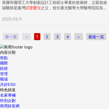
英國帝國理工大學創新設計工程碩士畢業的曾琬婷，父親曾啟
的細部問題，都已達成共識，也因而有財政部、合作金庫、證
瑞醫師是臺灣
試管嬰兒
之父，曾任臺北醫學大學醫學院院長...
券交易所、集保公司、財金資訊公司、關貿網路、中央存保等
七家財政部所屬機構成為七大發起人的結果。 ...
2025.03.11
第一頁
＜
1
2
3
4
＞
最後一頁
內容分類
焦點
國際
財經
管理
職場
共好ESG
特色頻道
名家專欄
特別企劃
商周財富網