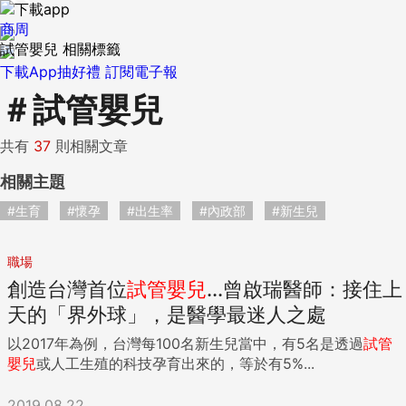
商周
試管嬰兒 相關標籤
下載App抽好禮
訂閱電子報
＃
試管嬰兒
共有
37
則相關文章
相關主題
#生育
#懷孕
#出生率
#內政部
#新生兒
職場
創造台灣首位
試管嬰兒
...曾啟瑞醫師：接住上
天的「界外球」，是醫學最迷人之處
以2017年為例，台灣每100名新生兒當中，有5名是透過
試管
嬰兒
或人工生殖的科技孕育出來的，等於有5%...
2019.08.22