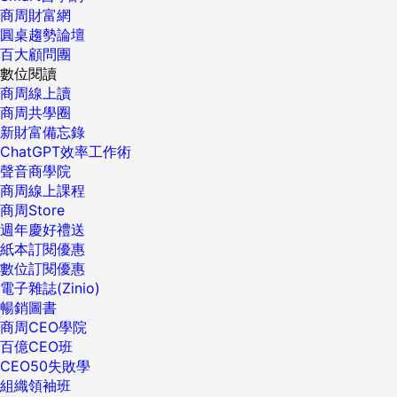
商周財富網
圓桌趨勢論壇
百大顧問團
數位閱讀
商周線上讀
商周共學圈
新財富備忘錄
ChatGPT效率工作術
聲音商學院
商周線上課程
商周Store
週年慶好禮送
紙本訂閱優惠
數位訂閱優惠
電子雜誌(Zinio)
暢銷圖書
商周CEO學院
百億CEO班
CEO50失敗學
組織領袖班