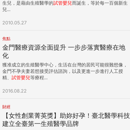
多長？如果五年，十年， 算不算過渡期呢？ 如果將官員的
生兒，是藉由生殖醫學的
試管嬰兒
而誕生，等於每一百個新生
「官話」轉換成「白話」，就是合併後，不是將三家銀行簡化
兒...
成一家銀行，而是在三家銀行之上再加一個控股公司，也就是
不是「三合一」，而是「三加一」變成四個法人。一位老行庫
2010.05.27
資深主管不禁問說：「那為什麼要合併？財政部現在不就已經
是所有行庫的控股公司了嗎？」很多三行局的員工都知道，這
焦點
不叫銀行合併，叫做政治合併。 因為是舊案重提，如果真要細
金門醫療資源全面提升 一步步落實醫療在地
究政府為何要強迫三行局合併？始作俑者須追溯到常給前總統
李登輝寫萬言書的中央銀行總裁彭淮南。基於即將加入ＷＴＯ
化
必須面臨外資和中資入侵的挑戰，「民族意識」頗強又身為一
獲准成立的生殖醫學中心，生活在台灣的居民可能很難想像，
國貨幣守門人的彭淮南，一直希望台灣能有一家主導政策的銀
金門不孕夫妻若想接受評估諮詢，以及更進一步進行人工授
行，而到最近才轉成更為具體的「台灣必須有一家市占率高達
精、
試管嬰兒
等療程...
一五％至二○％的銀行」。舊政府最早推動三行局合併案時，
因為內部反彈聲浪過大，過程阻力重重。尤其，一旦合併，現
2016.08.22
有三位董事長和總經理，誰將成為存續銀行的董事長、總經
理？很顯然的，位子擺不平是當初談不攏的主因。 然而，在控
股公司架構下，不但不需三合一，反而是一（對個別銀行而
財經
言）變多，要更大的位置也有。根據財政部和三行局合併小組
【女性創業菁英獎】助妳好孕！臺北醫學科技
的規畫，未來個別銀行不但擁有現行業務，甚至可跨業經營證
建立全臺第一生殖醫學品牌
券、工業銀行、創投等目前一般商銀所不能經營的新種業務。
財政部和三行局董事長，甚至對未來新控股公司董、監事組成