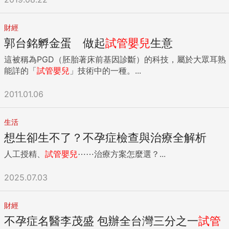
財經
郭台銘孵金蛋 做起
試管嬰兒
生意
這被稱為PGD（胚胎著床前基因診斷）的科技，屬於大眾耳熟
能詳的「
試管嬰兒
」技術中的一種。...
2011.01.06
生活
想生卻生不了？不孕症檢查與治療全解析
人工授精、
試管嬰兒
⋯⋯治療方案怎麼選？...
2025.07.03
財經
不孕症名醫李茂盛 包辦全台灣三分之一
試管