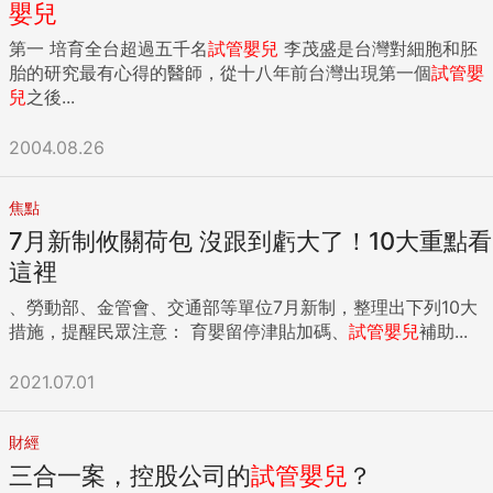
嬰兒
第一 培育全台超過五千名
試管嬰兒
李茂盛是台灣對細胞和胚
胎的研究最有心得的醫師，從十八年前台灣出現第一個
試管嬰
兒
之後...
2004.08.26
焦點
7月新制攸關荷包 沒跟到虧大了！10大重點看
這裡
、勞動部、金管會、交通部等單位7月新制，整理出下列10大
措施，提醒民眾注意： 育嬰留停津貼加碼、
試管嬰兒
補助...
2021.07.01
財經
三合一案，控股公司的
試管嬰兒
？