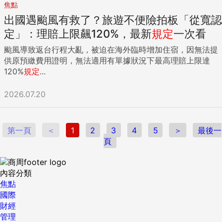
焦點
出國遇颱風有救了？旅遊不便險拍板「從寬認
定」：理賠上限飆120%，最新
規定
一次看
颱風導致返台行程大亂，被迫在海外臨時增加住宿，因無法提
供原預繳費用證明，無法適用有單據狀況下最高理賠上限達
120%
規定
...
2026.07.20
第一頁
＜
1
2
3
4
5
＞
最後一
頁
內容分類
焦點
國際
財經
管理