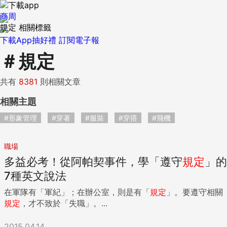
商周
規定 相關標籤
下載App抽好禮
訂閱電子報
＃
規定
共有
8381
則相關文章
相關主題
#形象管理
#穿著
#服裝
#穿搭
#飛機
職場
多益必考！從阿帕契事件，學「遵守
規定
」的
7種英文說法
在軍隊有「軍紀」；在辦公室，則是有「
規定
」。要遵守相關
規定
，才不致於「失職」。...
2015.04.14