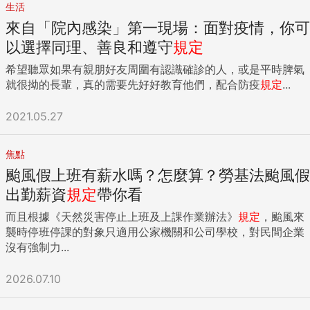
生活
來自「院內感染」第一現場：面對疫情，你可
以選擇同理、善良和遵守
規定
希望聽眾如果有親朋好友周圍有認識確診的人，或是平時脾氣
就很拗的長輩，真的需要先好好教育他們，配合防疫
規定
...
2021.05.27
焦點
颱風假上班有薪水嗎？怎麼算？勞基法颱風假
出勤薪資
規定
帶你看
而且根據《天然災害停止上班及上課作業辦法》
規定
，颱風來
襲時停班停課的對象只適用公家機關和公司學校，對民間企業
沒有強制力...
2026.07.10