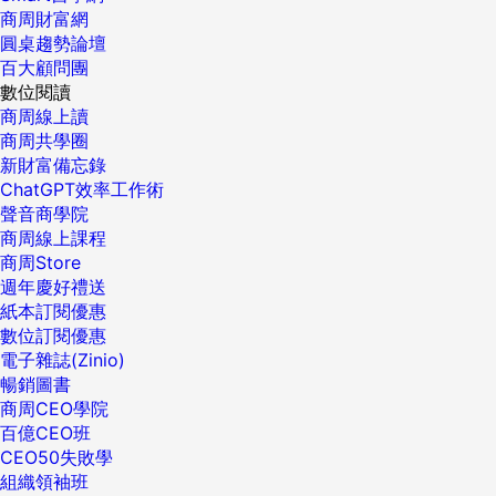
商周財富網
圓桌趨勢論壇
百大顧問團
數位閱讀
商周線上讀
商周共學圈
新財富備忘錄
ChatGPT效率工作術
聲音商學院
商周線上課程
商周Store
週年慶好禮送
紙本訂閱優惠
數位訂閱優惠
電子雜誌(Zinio)
暢銷圖書
商周CEO學院
百億CEO班
CEO50失敗學
組織領袖班