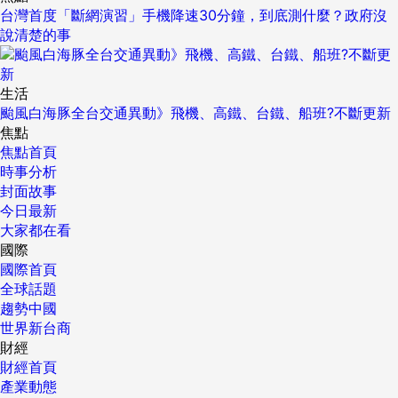
台灣首度「斷網演習」手機降速30分鐘，到底測什麼？政府沒
說清楚的事
生活
颱風白海豚全台交通異動》飛機、高鐵、台鐵、船班?不斷更新
焦點
焦點首頁
時事分析
封面故事
今日最新
大家都在看
國際
國際首頁
全球話題
趨勢中國
世界新台商
財經
財經首頁
產業動態