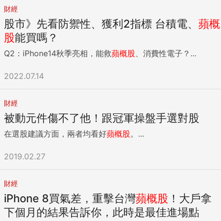
便發生市場上很常看到「越跌越買、越套越深」的狀況。 釐清
廠立訊，已是蘋果最具爆發性的兩大穿戴產品——蘋果手錶
投信資金，尚有不少部位仍須布局台股，所以我認為，一般散
財經
「因果關係」後，就可以知道其中有個重點——是否實現。從
Apple Watch、無線耳機AirPods最主要代工廠。AirPods Pro
戶只要好好挑選個股，危機（或許是冷灶）入市的良機依然不
股市》先看防禦性、獲利2指標 台積電、
蘋概
上面例子來看，當我們看到某外資的產業報告，裡面提到明確
估計今年第二季銷量季成長六成到七成，背後的功臣就是她。
小。以下有幾點原則可以留意： 一 、守株待兔，無須追價，
的時間點，但其實這時候的我們還在所謂的「因」中，如果哪
立訊對鴻海的挑戰已是事實。 論獲利，今年第一季鴻海稅後淨
股
能買嗎？
只要設定好合理價位及標的，接下來就是掛買單等著，當好股
天這個「因」被實現了，就會變成投資上非常重要的轉捩點。
利年衰退近九成，立訊逆勢成長高達約六成；論市值，立訊在
票碰上倒楣事，往往可以創造出很好的報酬率。 二、簡單篩選
Q2：iPhone14秋季亮相，能救
蘋概股
、消費性電子？...
也就是說，「誰有接到訂單」在今年第四季是看得出來的，而
今年二月底突破新台幣一兆元，正式超車鴻海。 圖表製作者：
出三大法人（外資、投信、自營商）高持股名單，重疊者尤其
這就會是是否進場的重要判斷指標。 多數人最常犯的錯就是，
馬自明 揭密最可能撼動郭董霸業的人庫克到中國只拜訪兩間企
可以注意，若未出現明顯或持續賣出，基本上值得多加關注。
2022.07.14
太早相信「因」，過晚相信「果」，在不對的時間做不對的動
業，一家是鴻海，另一間是她的立訊。 鴻海主管透露，兩年
三、趨勢向上的產業（如光訊業、蘋果供應鏈、半導體業、自
作。無論是只看到因就動作或是看到果才後知後覺，都不是好
前，鴻海便推測立訊將從零組件跨入組裝，是他們唯一潛在的
行車業、電子網通業）或近三年都能穩定配息的績優股票，也
事。學投資需要去找國際上的熱門趨勢、是否真的與國際大廠
對手，並成立專門小組研究這間公司，「我們連台灣的組裝對
財經
列為優先。 四、覺得麻煩的投資人也可以從ETF下手，如台灣
合作，不要做任何不確定的事。 短線還是長線？ 每個人進入
手和碩都不在意，只在意立訊！」 尤其，她身為一間中國公司
被動元件傷不了他！跟冠軍操盤手選對股
50（0050）、高股息（0056）或台股基金。 五、不用害怕
市場的初衷都是為了賺錢，而不是要抱著股票相守一輩子。以
董事長，集結的強將竟都是台商。 近十年來，王來春獨鍾台
下跌，愈跌，對於加碼者愈有利，若非市場過度悲觀、賣出者
小朋友團隊來說在股市裡就是賺價差，但這樣是短還是長？兩
廠，她每隔三年就投資一家：二○一二年入股宣德、一五年投
在選股建議方面，兩者均看好
蘋概股
。...
眾，又怎會有便宜價位股票出現？金融海嘯或911事件都經歷過
者的差異在哪裡？怎麼做會比較好呢？ 先來定義短線與長線
資聲學龍頭美律，一八年再砸下新台幣百億元買光寶的相機模
了，又不是世界末日，無須自己嚇自己！ 老實說，我不是樂觀
吧！每個人心中的短線跟長線都不一樣。以愛德恩來說，他的
組部門。在台灣零組件業，她如同地下女王。 市場盛傳，她下
2019.02.27
主義者，但卻是發現機會就會即刻行動的積極操作者，此時就
操作週期偏短的，因為他擅長的是當沖、隔日沖，一週對他來
一步將投資台灣機殼龍頭可成，這是她跨入蘋果手機組裝的最
有這種味道，你認為呢？ {DS_BOX_11809} ...
說已經是長線了。但是不魯他個人認知的長線是一個月（有些
後一塊拼圖。不過至截稿日止，可成皆對此否認。 但是，如果
財經
人的長線甚至可以到10年、20年）。因為每個人的資金運用效
此事成真，她有機會擠下緯創，成為鴻海、和碩外，第三家
率的程度不一樣，對於長短線的定義也不盡相同。 但是，我們
iPhone 8買氣差，重擊台灣
蘋概股
！大戶拿
iPhone組裝廠，等於蘋果將把旗下手機、耳機和手錶，三大明
也相信很多人都經歷過這段：大家都說短線好賺，但是自己做
星產品都交給立訊，顯見高度器重。 在她集結這群台商強將
下個月的結果告訴你，此時是最佳進場點
了之後卻一直受傷，就開始想是不是改做長線比較好？結果做
前，這群人都是單打獨鬥。 一位台灣組裝大廠總經理直言：