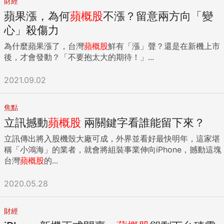
財經
蘋果漲，為何
蘋概股
不漲？留意兩方向「變
心」殺傷力
為什麼蘋果漲了，台灣
蘋概股
鮮有「漲」聲？還是在新機上市
後，才會發動？「不要抱太大的期待！」...
2021.09.02
焦點
立訊撼動
蘋概股
兩關鍵字看誰能留下來？
立訊傳出將入股機殼大廠可成，外界並看好最快明年，這家堪
稱「小鴻海」的業者，就會將組裝事業伸向iPhone，撼動這塊
台灣
蘋概股
的...
2020.05.28
財經