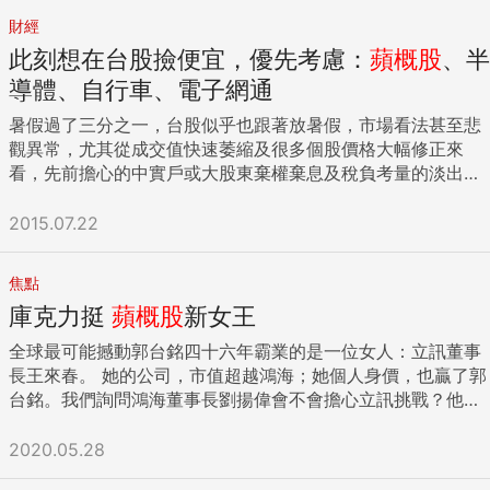
那些賣蘋果手機的錢是進到誰的口袋？答案是蘋果公司。但很
財經
多人看到這新聞就跑去買蘋果供應鏈，理所當然地會被套牢在
此刻想在台股撿便宜，優先考慮：
蘋概股
、半
波段的高點。進一步來想想中間犯了什麼錯—將不相干的兩個
人扯在一起，倒果為因。 東西賣得好，賺錢的是蘋果公司，不
導體、自行車、電子網通
是台廠的供應鏈。換個角度來說，蘋果手機銷量好是一回事，
暑假過了三分之一，台股似乎也跟著放暑假，市場看法甚至悲
但手機早在賣得好之前這些產品就被製造完成了，也就是說，
觀異常，尤其從成交值快速萎縮及很多個股價格大幅修正來
在這些手機訂單完成前，相關台廠就已經收到蘋果公司的錢
看，先前擔心的中實戶或大股東棄權棄息及稅負考量的淡出或
了。偏偏新聞一出來，就有人會想：既然手機熱賣，就代表需
轉為假外資的種種，都陸續印證中。 假日敝人陪家人去了一趟
要更多的貨，需要更多的零組件，但這些都是供應鏈上的台廠
日月潭，感受到氣溫及陰晴變化，間接造成潭面風光多種樣
2015.07.22
一直在做的事。這個新聞沒有讓這些台廠出現本質上的改變，
貌，尤其是迷霧飄來之際，讓人幾乎無法看清楚船隻，眼前一
他們還是處在一樣的狀況，或許會有助營收表現，但上行仍有
團霧；等到陽光普照，視野又清澈深遠起來，遠山及光華島都
限。 還有很多人也喜歡「逢低加碼」、「越跌越買」？在我們
焦點
清晰可見。我仔細想想，此刻台股盤面不也是如此嗎？ 如果你
看來，這也是犯了因果關係上的錯誤。例如，看到某外資產業
庫克力挺
蘋概股
新女王
貼近盤面，會發覺很多賣壓湧現，但也造就許多績優股票價格
報告說A要有爆發性產品上市，如果預計隔年第一季上市，今
急劇下修，漸漸進入合理或偏低價位，我不敢就此斷言會馬上
年第四季就會開始出貨，也就代表如果台廠的相關供應鏈有接
全球最可能撼動郭台銘四十六年霸業的是一位女人：立訊董事
反彈或百分之百是底部，但就經驗來看，此刻卻是長期投資者
到訂單，股價會有所表現。但是很多人只接收到「一定接到訂
長王來春。 她的公司，市值超越鴻海；她個人身價，也贏了郭
撿便宜的機會，極短線也許會反彈，也許不會，那不打緊，只
單」的訊息，而忽略「如果有接到訂單」這件事，看到相關台
台銘。我們詢問鴻海董事長劉揚偉會不會擔心立訊挑戰？他
要投資價值出現，以中長期眼光來看，由於現今利率水準仍然
廠供應鏈低檔就買進，然後就被套牢。 這中間的問題出在，因
說：「我們面對現有或潛在競爭對手，隨時保持危機感，但不
極低（雖然美國極有可能於九月升息），要打敗定存及通膨機
果關係中的「因」雖然出來了，但「結果」還沒發生。事實
會擔心任何挑戰。」 立訊創辦人王來春。來源：取自全景網
2020.05.28
率大增，且台灣房市已步入冬天，市場較聰明的資金自然選擇
上，相關台廠可能根本就沒接到訂單，股價自然不會向上漲，
鴻海創辦人郭台銘。攝影者：程思迪 {DS_BOX_27801} 這間陸
往外流出，且有很多本土資金，不管是政府基金或壽險資金或