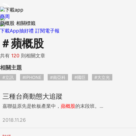
商周
蘋概股 相關標籤
下載App抽好禮
訂閱電子報
＃
蘋概股
共有
120
則相關文章
相關主題
#立訊
#IPHONE
#南亞科
#國巨
#大立光
三種台商動態大追蹤
嘉聯益原先是軟板產業中，
蘋概股
的末段班。...
2018.11.26