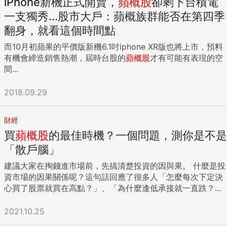
iPhone新機正式開賣，
蘋概股
卻剩下台積電
一支獨秀...股市大戶：蘋概族群能否在第四季
翻身，就看這個時間點
而10月初蘋果的平價版新機6.1吋iphone XR版也將上市，預料
有機會締造銷售熱潮，屆時台股的
蘋概股
才有可能有表現的空
間...
2018.09.29
財經
買
蘋概股
的最佳時機？一個問題，測你是不是
「散戶腦」
建議大家在掏錢進市場前，先搞清楚投資的因與果。 什麼是投
資市場的因果關係呢？這句話回應了很多人「怎麼每次下定決
心買了股票就買在高點？」、「為什麼逢低承接就一直跌？」
的疑問，其中原因在於多數人沒有搞清楚投資因果關係的循
環。 投資的因果關係 曾有一個新聞標題「蘋果印度熱賣」，
2021.10.25
這幾字代表的就是所謂的「果」—已經賣出去了。仔細想想，