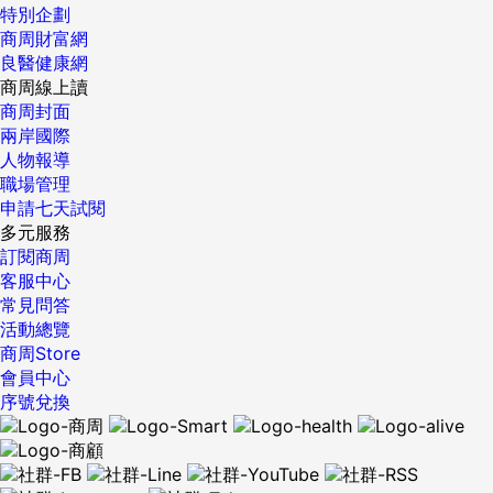
然肯定是爆表，遠超出市場預期，只是怕零組件供應不足吧
看「生命線*」（編按：生命線為季線（60MA），俗稱股票生
立所謂的「沒有掌控」，是指立訊和美律共同投資，各持股份
特別企劃
（良率是問題）？目前內部估計，今年總銷售量1億支，明年2
命線），更要問自己能否分辨一間公司的本質、是否走在趨勢
而非購併；所謂「協助幫忙」，是指美律專長只在聲學元件，
商周財富網
億5千萬支的手機，因此我想快的話，10月10日前供應鏈業績
上。建議你，若是長線操作，評估完一間公司後，可以依照季
而把上百個不同零件兜起來、製造成一副副蘋果的AirPods，
良醫健康網
公布，可以解除大家疑慮，慢的話，10月27日接受X手機訂
線做進出場的參考，如果是短線，大盤強時用10日線當指標、
這是立訊的本事，雙方相輔相成。 王來春出身鴻海，她的工廠
商周線上讀
購，訂單爆衝之後，就會發現悲觀轉為樂觀，屆時股價才有表
大盤差時就用5日線當進出指標。 {DS_BOX_31555} 責任編
內到處貼著「郭語錄」，視郭台銘為偶像，她最喜歡郭的一句
商周封面
現的動能，短期間稍事冷卻已難避免。 至於美國FED在貨幣政
輯：鍾守沂 核稿編輯：易佳蓉 ...
話是：「機會留給準備好的人。」她也努力當個「準備好的
兩岸國際
策的表態比較強硬，或許等到10月下旬公布美國GDP成長率低
人」。 她不常化妝，常穿一件簡單T恤搭西裝外套，她曾說
人物報導
於預期之際（颶風的影響頗大，成長率會降了不小），市場才
過，沒有打高爾夫、買藝術品等嗜好，唯獨只愛工作，外界認
職場管理
會再度修正升息次數的預期，氛圍才會緩和。至於歐洲的情
為她是「女版郭台銘」。 但與她熟識的學者直言兩人完全不
申請七天試閱
況，由於歐元兌美元今年已經升值近13%，幅度太大了，短線
同，「我告訴你，Grace（指王來春）不是你能想像的，不是
多元服務
進入多空交界處，上檔空間不大，ECB斷不可能太躁進，即刻
你訪過的台灣那些人，是非常特別的。」 郭台銘在復興航運只
訂閱商周
緊縮，屆時歐股可望走穩。 最後就是朝鮮的瘋狂舉動，依然是
待了兩年就創業當老闆，如高高在上的將軍指揮作戰；但王來
客服中心
在增加談判籌碼，只要雙方有下台階，我想沒有任何事是不可
春高中畢業後在三洋電機、鴻海集團整整打工十三年，皆是聽
常見問答
能發生的，終將歸於平靜……這是吾人的揣測，但是時間多久
別人的指揮。 「她是一個平易近人的經營者，個性隨和，不是
活動總覽
是最大的不確定因素。 整體而言，市場適度的修正及降溫，對
像郭董（郭台銘）那種霸氣的人，」與王來春接觸過的電子大
商周Store
於今年第四季的另外一波行情啟動並非壞事，畢竟今年的走勢
廠主管表示。少了份霸氣，但在「聽別人說」這件事，王來春
會員中心
一路挺進，並未出現像樣的整理及籌碼換手，預計半個月到一
比郭台銘更懂。 「她曾經在日商（三洋電機）做喇叭，她知道
序號兌換
個月的期間消化浮額，到時候再走一波基本面行情是可以期待
裡面有學問，」廖祿立表示，「但她很尊重專業，這很重要，
的，可以小心但是無須悲觀。 ...
大家談起來就會滿舒服的啦！」與郭台銘的風格迥異，她並不
「先說」，而是「先聽」。 每次合作，她先問先聽的事是：你