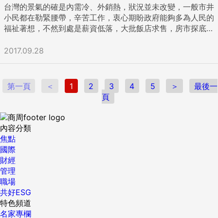
台灣的景氣的確是內需冷、外銷熱，狀況並未改變，一般市井
了長線又要覺得抱著很痛苦。 對我們來說，長線與短線之間沒
「立訊是家陸皮台骨的企業。」能有今天，靠得正是與台灣廠
小民都在勒緊腰帶，辛苦工作，衷心期盼政府能夠多為人民的
有差別。因為不論長短，我們都是選擇公司成長有數字、有題
商和人才合作。 出身農村、愛打籃球，身型頗為高大的王來春
福祉著想，不然到處是薪資低落，大批飯店求售，房市探底，
材的標的。也就是說，不論長線或短線，小朋友團隊都是選擇
號稱「台灣控」，最愛和台灣公司合作，連財務、管廠都交給
年輕人被迫出國找工作或求學…的負面訊息籠罩，怎一個苦字
好的公司，而不是市場上一堆人推的低價股、純炒作的個股。
台灣人打理，在台北內湖、土城園區，有時可見她「串門子」
了得。 看起來，股市暫時陷入弱勢整理也屬必然，究其因，個
2017.09.28
操作長短線的原則，要看市場狀況，動態調整手上的持股。 若
的身影。 {DS_BOX_27802} 這個女人為何會讓台商願意埋
人淺見： 一、蘋果的兩款手機銷售不如市場預期（但其實是可
要區分長短線，以我們的操作來說，短線的篩選標的會比較
單，連蘋果執行長庫克（Tim Cook）也倚重她？庫克到中國
能符合蘋果公司預期，因為主力擺在iPhone X）促使相關企業
鬆，有些動能足夠但基本面欠佳的股票，也會是我們短線操作
只看兩間公司，一間是鴻海，另一間就是她的立訊，並盛讚她
及供應鏈股價近來如消風氣球，一瀉千里。 二、又剛好iPhone
的標的。反之，長線的選擇標的，因為會有段時間得跟股票耗
的工廠是「超一流」。 二十年內，她從最殺戮的連接線市場浴
第一頁
＜
1
2
3
4
5
＞
最後一
X的公開訂購時間尚未到來（1027），無法有即時的振奮數據
著，也因此條件選擇上會比短線更嚴格一些。 舉例來說，短線
血竄起，做到全中國最大，跨足聲音、光學、馬達零件，毛利
頁
刺激市場，在空窗期間缺乏利多，卻是利空頻傳，頗為尷尬。
操作就像租房，可以符合目前的需求就沒問題了，而長線操作
率撐在二○％上下，營收以平均每年近六成速度成長，是該行
三、美國FED開始縮表之外，又明示年底前會升息，使得市場
就像要買房，你會相對嚴格考慮地段、格局、學區、整體環境
業平均的四倍。 與王來春熟識、美律董事長廖祿立點出，各家
擔心資金排擠，特別是新興市場股匯皆在相對高檔，怕熱錢撤
等等的條件。說得再簡單一點，短線著重於動能表現，長線則
台廠願意埋單她的關鍵理由：有容乃大。 她崇拜郭董卻不是女
內容分類
出。 四、歐洲景氣持續復甦當中，歐元走強之外，市場也紛紛
是更看重整體基本面表現。 至於在操作的心態上，操作短線一
版郭台銘不「先說」而是「聽別人說」，美律老董說她「不掌
焦點
預期ECB何時要啟動緊縮。 五、北韓與世界其他大國的氣氛陷
定要禁得住股價的上下波動、進出成本（摩擦成本），長線就
控只關心互補」。 立訊與美律合作很深，二○一五年年底它入
國際
入僵局，而且看似愈演愈烈，沒有解方，資金紛紛轉入避險商
要考量機會成本，以及股價整理的時間。我們現在也體會到，
股美律的中國廠，今年年初又和美律前往越南設廠；而單看美
財經
品工具。 不過我的見解卻是，iPhone 8或iPhone 8 plus原本
資產規模小的時候做短線，因為高效率、高動能，資產翻倍的
律股價，從一五年年底不到六十元，到一七年，最高上漲至超
管理
鎖定的客戶，應該是非蘋手機的新轉換者或是年輕初次使用
速度比較快，但當資產規模大到一個程度時，若想要資產規模
過二百五十元，翻漲超過三倍。 「她要投資但不會來掌控，大
職場
者，所以這部分的數量原本就不可能有太明顯的成長，反而一
再往上走，就得要做長線的操作。因為有些短線進出的標的會
家合作產生互補、綜效，才是她關心的。我們需要他們（指立
共好ESG
定要加上iPhone X的實際需求量，才能推估究竟銷售量是否有
變少，更甚至是在你的資金到達一定水位後，就會想要改變自
訊）的協助，只要提出來，她能做到，就盡量來協助幫忙，」
特色頻道
成長（也要等一個月才見真章）。 據筆者的理解，加總之後仍
己的生活風格。這也是心態上的不一樣。 在操作實務上，除了
廖祿立對商周指出，「這種風格是比較有遠見的地方。」 廖祿
名家專欄