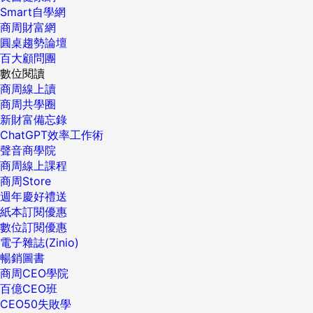
Smart自學網
商周財富網
圓桌趨勢論壇
百大顧問團
數位閱讀
商周線上讀
商周共學圈
新財富備忘錄
ChatGPT效率工作術
聲音商學院
商周線上課程
商周Store
週年慶好禮送
紙本訂閱優惠
數位訂閱優惠
電子雜誌(Zinio)
暢銷圖書
商周CEO學院
百億CEO班
CEO50失敗學