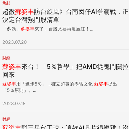
焦點
超微
蘇姿丰
訪台旋風》台南囡仔AI爭霸戰，正
決定台灣熱門股清單
「蘇媽」
蘇姿丰
來了，台股又要再度瘋狂！...
2023.07.20
財經
蘇姿丰
來台！「5％哲學」把AMD從鬼門關拉
回來
蘇姿丰
用「進步5％」，確立超微的學習文化
蘇姿丰
提出
「5％原則」。...
2023.07.18
財經
蘇姿丰
駁三星代工説：這款AI晶片很複雜！沒