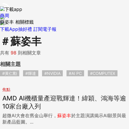
商周
蘇姿丰 相關標籤
下載App抽好禮
訂閱電子報
＃
蘇姿丰
共有
98
則相關文章
相關主題
#黃仁勳
#輝達
#NVIDIA
#AI PC
#COMPUTEX
焦點
AMD AI機櫃量產迎戰輝達！緯穎、鴻海等逾
10家台廠入列
超微AI大會在舊金山舉行，
蘇姿丰
於主題演講揭示AI願景與最
新產品藍圖。...