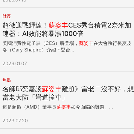
財經
超微迎戰輝達！
蘇姿丰
CES秀台積電2奈米加
速器：AI效能將暴漲1000倍
美國消費性電子展（CES）將登場，
蘇姿丰
在大會執行長夏皮
洛（Gary Shapiro）介紹下登台...
2026.01.07
焦點
名師邱奕嘉談
蘇姿丰
難題》當老二沒不好，想
當老大防「彎道撞車」
這是超微（AMD）董事長
蘇姿丰
如今面臨的難題。...
2023.07.20