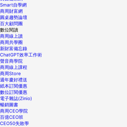
Smart自學網
商周財富網
圓桌趨勢論壇
百大顧問團
數位閱讀
商周線上讀
商周共學圈
新財富備忘錄
ChatGPT效率工作術
聲音商學院
商周線上課程
商周Store
週年慶好禮送
紙本訂閱優惠
數位訂閱優惠
電子雜誌(Zinio)
暢銷圖書
商周CEO學院
百億CEO班
CEO50失敗學