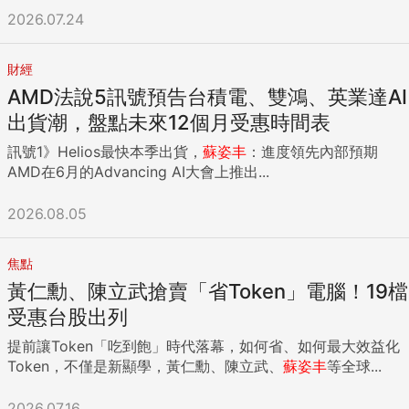
2026.07.24
財經
AMD法說5訊號預告台積電、雙鴻、英業達AI
出貨潮，盤點未來12個月受惠時間表
訊號1》Helios最快本季出貨，
蘇姿丰
：進度領先內部預期
AMD在6月的Advancing AI大會上推出...
2026.08.05
焦點
黃仁勳、陳立武搶賣「省Token」電腦！19檔
受惠台股出列
提前讓Token「吃到飽」時代落幕，如何省、如何最大效益化
Token，不僅是新顯學，黃仁勳、陳立武、
蘇姿丰
等全球...
2026.07.16