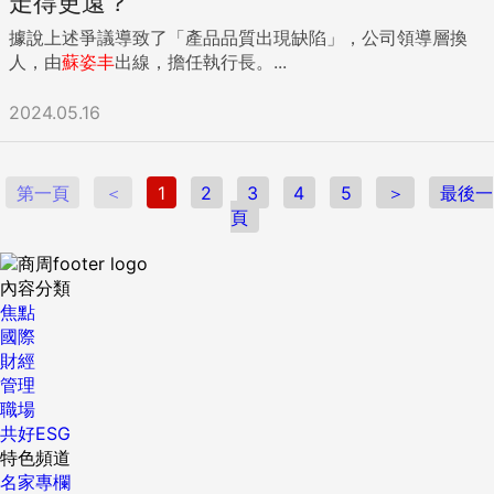
走得更遠？
據說上述爭議導致了「產品品質出現缺陷」，公司領導層換
人，由
蘇姿丰
出線，擔任執行長。...
2024.05.16
第一頁
＜
1
2
3
4
5
＞
最後一
頁
內容分類
焦點
國際
財經
管理
職場
共好ESG
特色頻道
名家專欄