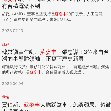
有台積電做不到
超微（AMD）董事長暨執行長
蘇姿丰
19日表示，人工智慧
（AI）還在早期發展階段，未來5到10...
2023.07.20
財經
韓媒讚黃仁勳、
蘇姿丰
、張忠謀：3位來自台
灣的半導體領袖，正寫下歷史新頁
輝達執行長黃仁勳預計訪問韓國前夕，「首爾經濟日報」聚焦
他與超微執行長
蘇姿丰
、台積電創辦人張忠謀...
2026.06.04
職場
賈伯斯、
蘇姿丰
大膽踩煞車，怎讓蘋果、超微