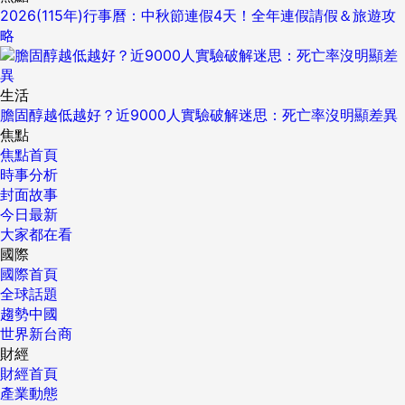
2026(115年)行事曆：中秋節連假4天！全年連假請假＆旅遊攻
略
生活
膽固醇越低越好？近9000人實驗破解迷思：死亡率沒明顯差異
焦點
焦點首頁
時事分析
封面故事
今日最新
大家都在看
國際
國際首頁
全球話題
趨勢中國
世界新台商
財經
財經首頁
產業動態