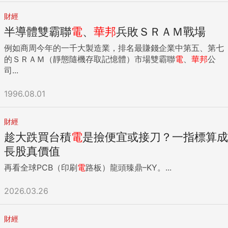
財經
半導體雙霸聯
電
、
華邦
兵敗ＳＲＡＭ戰場
例如商周今年的一千大製造業，排名最賺錢企業中第五、第七
的ＳＲＡＭ（靜態隨機存取記憶體）市場雙霸聯
電
、
華邦
公
司...
1996.08.01
財經
趁大跌買台積
電
是撿便宜或接刀？一指標算成
長股真價值
再看全球PCB（印刷
電
路板）龍頭臻鼎–KY。...
2026.03.26
財經