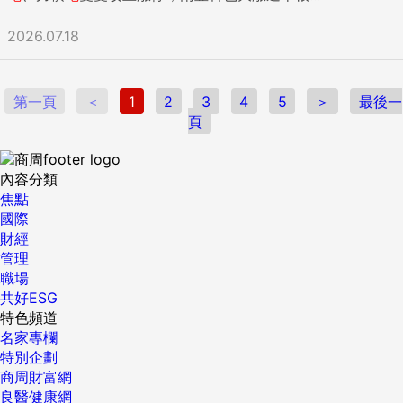
2026.07.18
第一頁
＜
1
2
3
4
5
＞
最後一
頁
內容分類
焦點
國際
財經
管理
職場
共好ESG
特色頻道
名家專欄
特別企劃
商周財富網
良醫健康網