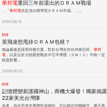
華邦
電
重回三年前退出的ＤＲＡＭ戰場
，「
華邦
電
決定淡出標準型ＤＲＡＭ市場。」...
2004.08.12
財經
英飛凌想甩掉ＤＲＡＭ包袱？
無論最後是採用何種方案，對於台灣合作伙伴南亞科、
華邦
電
，以及位於大陸親密戰友中芯半導體（ＳＭＩＣ）均有一定
程度影響...
2004.06.03
財經
記憶體變新護國神山，商機大爆發！獨家揭露
22家美光台灣隊
未來，你在思考半導體投資標的，可以鎖定的關鍵字，將不再