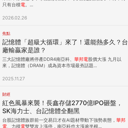
只有台積
電
。...
2026.02.26
焦點
記憶體「超級大循環」來了！還能熱多久？台
廠輸贏家是誰？
三大記憶體廠將停產DDR4南亞科、
華邦
電
股價大漲 九月以
來，記憶體（DRAM）成為資本市場最夯話題...
2025.11.27
財經
紅色風暴來襲！長鑫存儲2770億IPO砸盤，
SK海力士、台記憶體全翻黑
台股記憶體族群前一交易日才在AI題材帶動下強勢表態，
華邦
電
、力積
電
雙雙攻上漲停，南亞科也大漲逾半根...