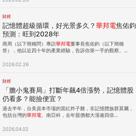
財經
記憶體超級循環，好光景多久？
華邦
電
焦佑鈞
預測：旺到2028年
商周（以下簡稱問）專訪
華邦
電
董事長焦佑鈞（以下簡稱
答），他以近四十年的產業經驗，告訴你第一手的觀察。...
2026.02.26
財經
「膽小鬼賽局」打斷年飆4倍漲勢，記憶體股
仍看多？能撿便宜？
過去半年，台美資本市場的當紅炸子雞，非記憶體族群莫屬，
包括台灣的
華邦
電
、南亞科，去年股價都大漲逾四倍...
2026.04.02