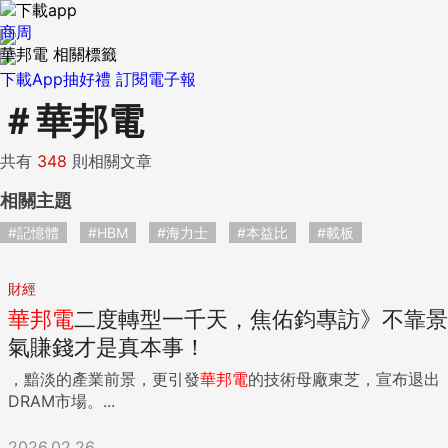
商周
華邦電 相關標籤
下載App抽好禮
訂閱電子報
＃
華邦電
共有
348
則相關文章
相關主題
#記憶體
#HBM
#海力士
#本益比
#載板
財經
華邦
電
二度轉型一千天，焦佑鈞專訪》不靠景
氣賺錢才是真本事！
，黯淡的產業前景，更引發
華邦
電
的技術母廠東芝，宣布退出
DRAM市場。...
2026.02.26