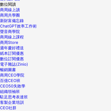
數位閱讀
商周線上讀
商周共學圈
新財富備忘錄
ChatGPT效率工作術
聲音商學院
商周線上課程
商周Store
週年慶好禮送
紙本訂閱優惠
數位訂閱優惠
電子雜誌(Zinio)
暢銷圖書
商周CEO學院
百億CEO班
CEO50失敗學
組織領袖班
駐足思考表達班
客製企業培訓
CEO社群