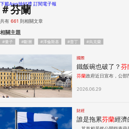
下載App抽好禮
訂閱電子報
＃
芬蘭
共有
661
則相關文章
相關主題
#量子
#斷層
#澤倫斯基
#普丁
#烏克蘭
國際
鐵飯碗也破了？
芬
芬蘭
政府近日宣布，公部門
2026.06.29
財經
誰是拖累
芬蘭
經濟
，其首相居然公開指責蘋