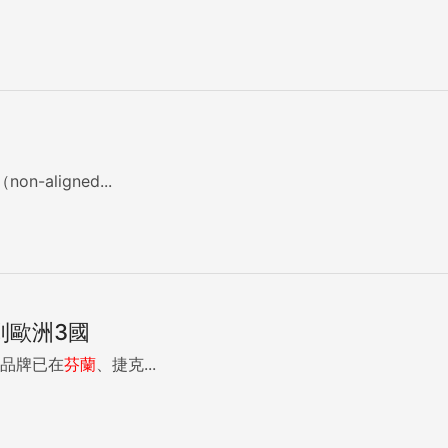
ligned...
到歐洲3國
品牌已在
芬蘭
、捷克...